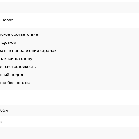
е
иновая
ское соответствие
 щеткой
ать в направлении стрелок
ь клей на стену
я светостойкость
ный подгон
ся без остатка
,05м
й