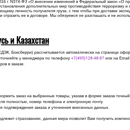
2016 г. N374-ФЗ «О внесении изменений в Федеральный закон «О п
 установления дополнительных мер противодействия терроризму и
ющему личность получателя груза, с тем чтобы при доставке эксп
отразить ее в договоре. Мы обязуемся не разглашать и не исполь
усь и Казахстан
СДЭК, Боксберри) рассчитывается автоматически на странице офор
уточняйте у менеджера по телефону
+7(495)128-48-87
или на Emai
ов в заказе.
ормить заказ на выбранные товары, указав в форме заказа точный
я полностью, номер телефона и электронную почту.
я подтверждения заказа и уточнения внесенных данных.
одлежит страхованию, данная мера позволит Вам получить компен