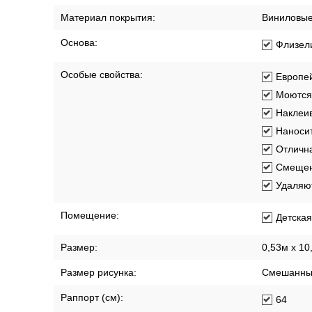
Материал покрытия:
Виниловы
Основа:
Флизел
Особые свойства:
Европей
Моются
Наклеив
Наносит
Отлична
Смещен
Удаляют
Помещение:
Детская
Размер:
0,53м x 10
Размер рисунка:
Смешанны
Раппорт (см):
64