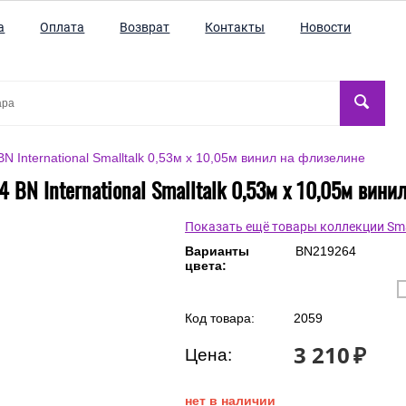
а
Оплата
Возврат
Контакты
Новости
 International Smalltalk 0,53м x 10,05м винил на флизелине
 BN International Smalltalk 0,53м x 10,05м вини
Показать ещё товары коллекции Sma
Варианты
BN219264
цвета:
Код товара:
2059
3 210
₽
Цена:
нет в наличии