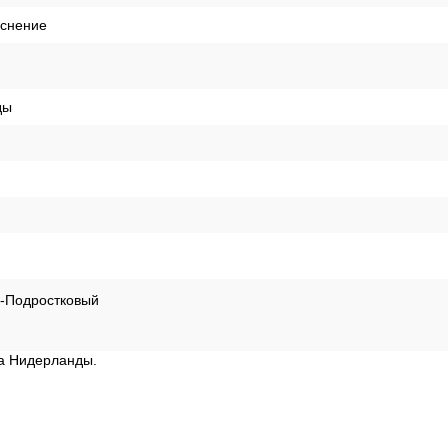
иснение
ды
й-Подростковый
на Нидерланды.