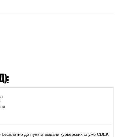
Д):
но
.
ня.
 бесплатно до пункта выдачи курьерских служб CDEK