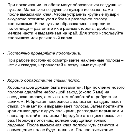
При поклеивании на обоях могут образоваться воздушные
пузыри. Маленькие воздушные пузыри исчезают сами
после высыхания клея. Чтобы устранить крупные пузыри
аккуратно отогните угол обоев и разгладьте полосу
«перышком». Если пузыри образовались в середине
полотнища – разгоните их в разные стороны, дробя на
мелкие части и выдавливая на край. Для этого используйте
«перышко» или резиновый валик.
Постоянно проверяйте полотнища
.
При работе постоянно осматривайте наклеенные полосы –
нет ли складок, неровностей и воздушных пузырей.
Хорошо обработайте стыки полос.
Хороший шов должен быть незаметен. При поклейке нового
полотна сделайте небольшой заход (около 5 мм) на
соседнюю полосу, а стык затем обработайте ребристым
валиком. Ребристая поверхность валика мягко вдавливает
стыки, сминает их и выравнивает полосы. Затем подтяните
края стыков друг к другу пальцами, разгладьте перышком и
снова прокатайте валиком. Чередуйте этот цикл несколько
раз. Переход полотнищ должен ощущаться только
ладонью. После высыхания клея полосы чуть стянутся и
совмещение полос будет полным. Полное высыхание