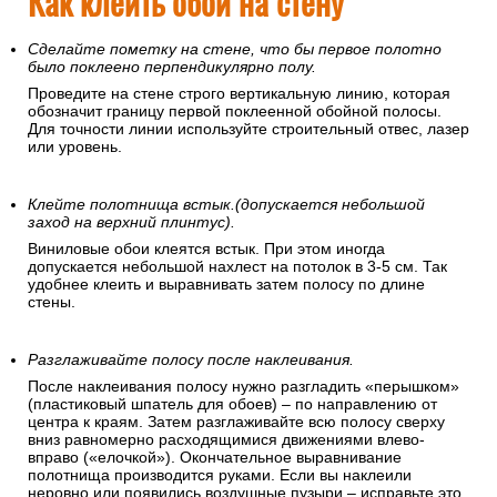
Как клеить обои на стену
Сделайте пометку на стене, что бы первое полотно
было поклеено перпендикулярно полу.
Проведите на стене строго вертикальную линию, которая
обозначит границу первой поклеенной обойной полосы.
Для точности линии используйте строительный отвес, лазер
или уровень.
Клейте полотнища встык.(допускается небольшой
заход на верхний плинтус).
Виниловые обои клеятся встык. При этом иногда
допускается небольшой нахлест на потолок в 3-5 см. Так
удобнее клеить и выравнивать затем полосу по длине
стены.
Разглаживайте полосу после наклеивания.
После наклеивания полосу нужно разгладить «перышком»
(пластиковый шпатель для обоев) – по направлению от
центра к краям. Затем разглаживайте всю полосу сверху
вниз равномерно расходящимися движениями влево-
вправо («елочкой»). Окончательное выравнивание
полотнища производится руками. Если вы наклеили
неровно или появились воздушные пузыри – исправьте это