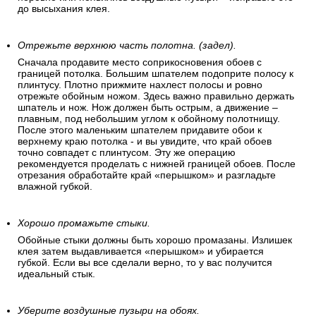
до высыхания клея.
Отрежьте верхнюю часть полотна. (задел).
Сначала продавите место соприкосновения обоев с
границей потолка. Большим шпателем подоприте полосу к
плинтусу. Плотно прижмите нахлест полосы и ровно
отрежьте обойным ножом. Здесь важно правильно держать
шпатель и нож. Нож должен быть острым, а движение –
плавным, под небольшим углом к обойному полотнищу.
После этого маленьким шпателем придавите обои к
верхнему краю потолка - и вы увидите, что край обоев
точно совпадет с плинтусом. Эту же операцию
рекомендуется проделать с нижней границей обоев. После
отрезания обработайте край «перышком» и разгладьте
влажной губкой.
Хорошо промажьте стыки.
Обойные стыки должны быть хорошо промазаны. Излишек
клея затем выдавливается «перышком» и убирается
губкой. Если вы все сделали верно, то у вас получится
идеальный стык.
Уберите воздушные пузыри на обоях.