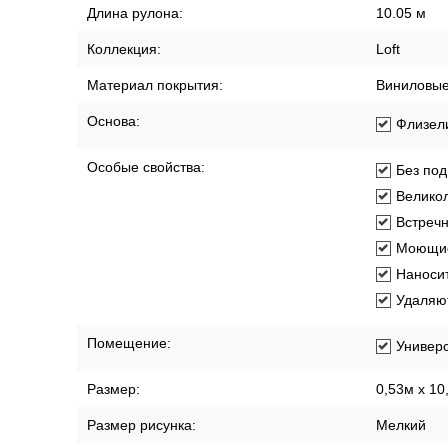
Длина рулона:
10.05 м
Коллекция:
Loft
Материал покрытия:
Виниловы
Основа:
Флизел
Особые свойства:
Без под
Великол
Встреч
Моющи
Наносит
Удаляют
Помещение:
Универ
Размер:
0,53м x 10
Размер рисунка:
Мелкий