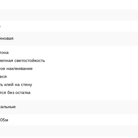
е
иновая
гона
епная светостойкость
ное наклеивание
еся
ь клей на стену
ся без остатка
сальные
,05м