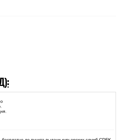
Д):
но
.
ня.
 бесплатно до пункта выдачи курьерских служб CDEK