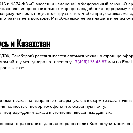
2016 г. N374-ФЗ «О внесении изменений в Федеральный закон «О п
 установления дополнительных мер противодействия терроризму и
ющему личность получателя груза, с тем чтобы при доставке эксп
отразить ее в договоре. Мы обязуемся не разглашать и не исполь
усь и Казахстан
СДЭК, Боксберри) рассчитывается автоматически на странице офор
уточняйте у менеджера по телефону
+7(495)128-48-87
или на Emai
ов в заказе.
ормить заказ на выбранные товары, указав в форме заказа точный
я полностью, номер телефона и электронную почту.
я подтверждения заказа и уточнения внесенных данных.
одлежит страхованию, данная мера позволит Вам получить компен