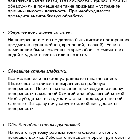
должны быть ровными,
сухими и чистыми.
Проследите, чтобы на стенах не было сырости.
На стенах, которые имеют внешний контакт с улицей, могут
появляться капли влаги, запах сырости и грибок. Если вы
обнаружили в помещении такие признаки – устраните
причины высокой влажности. При необходимости
проведите антигрибковую обработку.
Уберите все лишнее со стен.
На поверхности стен не должно быть никаких посторонних
предметов (кронштейнов, креплений, гвоздей). Если в
помещении были поклеены старые обои, то смочите их
водой и удалите кистью или шпателем.
Сделайте стены гладкими.
Все мелкие изъяны стен устраняются шпаклеванием.
Шпаклевка сглаживает и выравнивает рабочую
поверхность. После шпатлевания произведите зачистку
поверхности наждачной бумагой или абразивной сеткой.
Чтобы убедиться в гладкости стены – проведите по ней
ладонью. Вы сразу почувствуете малейшие дефекты