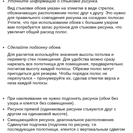
Убедитесь, что все рулоны одинаковы.
Удостоверьтесь, что все рулоны обоев имеют идентичный
рисунок, цвет и размер.
Уточните информацию о стыковке рисунка.
Вид стыковки обоев указан на этикетке в виде стрелок,
обозначающих расположение полос друг к другу. Это нужно
для правильного совпадения рисунка на соседних полосах.
Учтите, что при использовании обоев с большим узором
вам потребуется запас рулонов для стыковки рисунка, что
увеличит общий расход полос.
Сделайте подгонку обоев.
Для расчетов используйте значения высоты потолка и
периметр стен помещения. Для удобства можно сразу
нарезать все полотнища для помещения, предварительно
посчитав высоту каждой полосы. Обрезки полос могут
пригодиться для резерва. Чтобы порядок полос не
перепутался – пронумеруйте их, сделав отметки верха и
низа каждой полосы.
При наклеивании не нужно подгонять рисунок (обои без