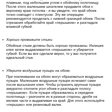
Отрежьте верхнюю часть полотна. (задел).
Сначала продавите место соприкосновения обоев с
границей потолка. Большим шпателем подоприте полосу к
плинтусу. Плотно прижмите нахлест полосы и ровно
отрежьте обойным ножом. Здесь важно правильно держать
шпатель и нож. Нож должен быть острым, а движение –
плавным, под небольшим углом к обойному полотнищу.
После этого маленьким шпателем придавите обои к
верхнему краю потолка - и вы увидите, что край обоев
точно совпадет с плинтусом. Эту же операцию
рекомендуется проделать с нижней границей обоев. После
отрезания обработайте край «перышком» и разгладьте
влажной губкой.
Хорошо промажьте стыки.
Обойные стыки должны быть хорошо промазаны. Излишек
клея затем выдавливается «перышком» и убирается
губкой. Если вы все сделали верно, то у вас получится
идеальный стык.
Уберите воздушные пузыри на обоях.
При поклеивании на обоях могут образоваться воздушные
пузыри. Маленькие воздушные пузыри исчезают сами
после высыхания клея. Чтобы устранить крупные пузыри