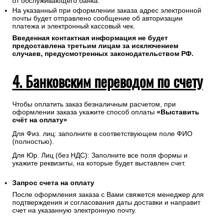
информации осуществляется в защищенном режиме с
использованием протокола шифрования SSL.
В случае если Ваш банк поддерживает технологию
безопасного проведения интернет-платежей Verified By
Visa или MasterCard Secure Code для проведения платежа
также может потребоваться ввод кода который придет Вам
от обслуживающего банка.
На указанный при оформлении заказа адрес электронной
почты будет отправлено сообщение об авторизации
платежа и электронный кассовый чек.
Введенная контактная информация не будет
предоставлена третьим лицам за исключением
случаев, предусмотренных законодательством РФ.
4. Банковским переводом по счету
Чтобы оплатить заказ безналичным расчетом, при
оформлении заказа укажите способ оплаты
«Выставить
счёт на оплату»
Для Физ. лиц: заполните в соответствующем поле ФИО
(полностью).
Для Юр. Лиц (без НДС): Заполните все поля формы и
укажите реквизиты, на которые будет выставлен счет.