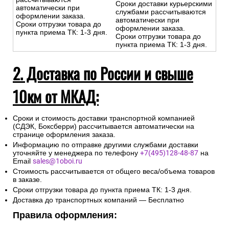
-Доставка за МКАД
свыше 10 км — службы
-Доставка за МКАД свыше 10
доставки CDEK/Boxberry
км — бесплатно до пункта
Сроки доставки
выдачи курьерских служб
курьерскими службами
CDEK и Boxberry
рассчитываются
Сроки доставки курьерскими
автоматически при
службами рассчитываются
оформлении заказа.
автоматически при
Сроки отгрузки товара до
оформлении заказа.
пункта приема ТК: 1-3 дня.
Сроки отгрузки товара до
пункта приема ТК: 1-3 дня.
2. Доставка по России и свыше
10км от МКАД:
Сроки и стоимость доставки транспортной компанией
(СДЭК, Боксберри) рассчитывается автоматически на
странице оформления заказа.
Информацию по отправке другими службами доставки
уточняйте у менеджера по телефону
+7(495)128-48-87
на
Email
sales@1oboi.ru
Стоимость рассчитывается от общего веса/объема товаров