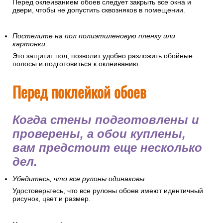
очистить его от пыли. Частички пыли могут испачкать обои,
навредить здоровью, осесть на клее и грунтовке, что
ухудшит их качества.
Плотно закройте все окна и двери.
Перед оклеиванием обоев следует закрыть все окна и
двери, чтобы не допустить сквозняков в помещении.
Постелите на пол полиэтиленовую пленку или
картонки.
Это защитит пол, позволит удобно разложить обойные
полосы и подготовиться к оклеиванию.
Перед поклейкой обоев
Когда стены подготовлены и
проверены, а обои куплены,
вам предстоит еще несколько
дел.