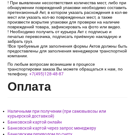
накладной.
После проверки упаковки, кол-ва мест, маркировочных
знаков и отсутствия претензий к перевозчику необходимо
расписаться в документах и получить заказ, вскрыть
упаковку и проверить на наличие боя в присутствии
курьера.
! При выявлении несоответствия количества мест, либо при
обнаружении повреждений упаковки необходимо составить
претензионный Акт, в котором указать расхождения в кол-ве
мест или указать кол-во поврежденных мест, а также
произвести вскрытие упаковки для проверки на наличие
повреждений товара, зафиксировать на фото или видео.
! Необходимо получить от курьера Акт с подписью и
печатью перевозчика, подписать приёмную накладную и
забрать груз.
!Все требуемые для заполнения формы Актов должны быть
предоставлены для заполнения менеджером транспортной
компании.
По любым вопросам возникшим в процессе
транспортировки заказа Вы можете обращаться к нам, по
телефону.
+7(495)128-48-87
Опл
ата