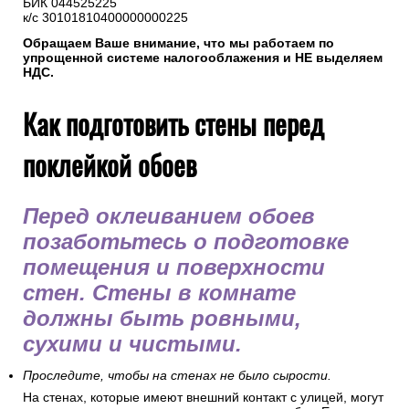
5. Реквизиты нашей компании
ИП Горбачев М.В.
ИНН 501208116440
р/с 40802810238000057230
Банк ОАО "Сбербанк России"
БИК 044525225
к/с 30101810400000000225
Обращаем Ваше внимание, что мы работаем по
упрощенной системе налогооблажения и НЕ выделяем
НДС.
Как подготовить стены перед
поклейкой обоев
Перед оклеиванием обоев
позаботьтесь о подготовке
помещения и поверхности
стен. Стены в комнате