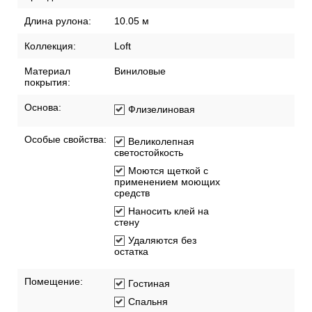
Рекомендации по поклейке обоев
Артикул:
BN218419
Бренд:
BN International
Длина рулона:
10.05 м
Коллекция:
Loft
Материал
Виниловые
покрытия:
Основа:
Флизелиновая
Особые свойства:
Великолепная
светостойкость
Моются щеткой с
применением моющих
средств
Наносить клей на
стену