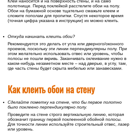
Если вы клеите обои на флизелиновой основе
Наносите клей только на поверхность стены.
Е
сли вы клеите обои на бумажной основе
Клей наносится и на поверхность стены, и на само
полотнище. Перед поклейкой расстелите обои на полу.
Обои на бумажной основе тщательно смажьте клеем и
сложите пополам для пропитки. Спустя некоторое время
(точная цифра указана в инструкции) их можно клеить.
Откуда начинать клеить обои?
Рекомендуется это делать от угла или дверного/оконного
проемов, поскольку эти линии перпендикулярны полу. При
этом желательно использовать отвес или уровень, чтобы
полосы не пошли вкривь. Заканчивать оклеивание нужно в
каком-нибудь незаметном месте – над дверью, в углу, там,
где часть стены будет скрыта мебелью или занавесками.
Как клеить обои на стену
Сделайте пометку на стене, что бы первое полотно