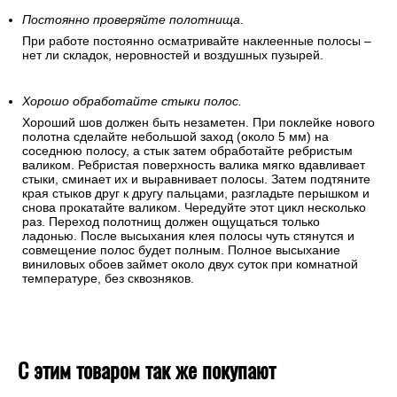
аккуратно отогните угол обоев и разгладьте полосу
«перышком». Если пузыри образовались в середине
полотнища – разгоните их в разные стороны, дробя на
мелкие части и выдавливая на край. Для этого используйте
«перышко» или резиновый валик.
Постоянно проверяйте полотнища
.
При работе постоянно осматривайте наклеенные полосы –
нет ли складок, неровностей и воздушных пузырей.
Хорошо обработайте стыки полос.
Хороший шов должен быть незаметен. При поклейке нового
полотна сделайте небольшой заход (около 5 мм) на
соседнюю полосу, а стык затем обработайте ребристым
валиком. Ребристая поверхность валика мягко вдавливает
стыки, сминает их и выравнивает полосы. Затем подтяните
края стыков друг к другу пальцами, разгладьте перышком и
снова прокатайте валиком. Чередуйте этот цикл несколько
раз. Переход полотнищ должен ощущаться только
ладонью. После высыхания клея полосы чуть стянутся и
совмещение полос будет полным. Полное высыхание
виниловых обоев займет около двух суток при комнатной
температуре, без сквозняков.