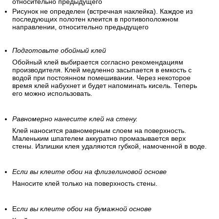
узора и клеятся без совмещения).
Рисунок прямой (одинаковые рисунки стыкуются друг с
другом на одинаковой высоте).
Смещающийся рисунок, диагональное расположение.
Сдвинутая подгонка (подгонка по рисунку, т.е.
последующее полотнище, клеится с вертикальным сдвигом
относительно предыдущего
Рисунок не определен (встречная наклейка). Каждое из
последующих полотен клеится в противоположном
направлении, относительно предыдущего
Подготовьте обойный клей
Обойный клей выбирается согласно рекомендациям
производителя. Клей медленно засыпается в емкость с
водой при постоянном помешивании. Через некоторое
время клей набухнет и будет напоминать кисель. Теперь
его можно использовать.
Равномерно нанесите клей на стену.
Клей наносится равномерным слоем на поверхность.
Маленьким шпателем аккуратно промазывается верх
стены. Излишки клея удаляются губкой, намоченной в воде.