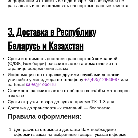
установления дополнительных мер противодействия
терроризму и обеспечения общественной безопасности
интернет-магазин запрашивает данные по документу,
удостоверяющему личность получателя груза, с тем чтобы
при доставке экспедитор имел возможность проверить
достоверность предоставляемой клиентом необходимой
информации и отразить ее в договоре. Мы обязуемся не
разглашать и не использовать паспортные данные клиента.
3. Доставка в Республику
Беларусь и Казахстан
Сроки и стоимость доставки транспортной компанией
(СДЭК, Боксберри) рассчитывается автоматически на
странице оформления заказа.
Информацию по отправке другими службами доставки
уточняйте у менеджера по телефону
+7(495)128-48-87
или
на Email
sales@1oboi.ru
Стоимость рассчитывается от общего веса/объема товаров
в заказе.
Сроки отгрузки товара до пункта приема ТК: 1-3 дня.