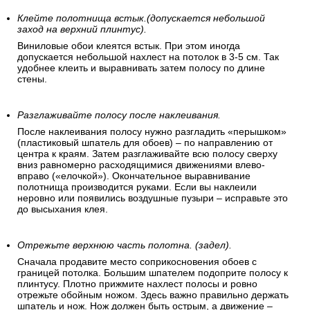
было поклеено перпендикулярно полу.
Проведите на стене строго вертикальную линию, которая
обозначит границу первой поклеенной обойной полосы.
Для точности линии используйте строительный отвес, лазер
или уровень.
Клейте полотнища встык.(допускается небольшой
заход на верхний плинтус).
Виниловые обои клеятся встык. При этом иногда
допускается небольшой нахлест на потолок в 3-5 см. Так
удобнее клеить и выравнивать затем полосу по длине
стены.
Разглаживайте полосу после наклеивания.
После наклеивания полосу нужно разгладить «перышком»
(пластиковый шпатель для обоев) – по направлению от
центра к краям. Затем разглаживайте всю полосу сверху
вниз равномерно расходящимися движениями влево-
вправо («елочкой»). Окончательное выравнивание
полотнища производится руками. Если вы наклеили
неровно или появились воздушные пузыри – исправьте это
до высыхания клея.