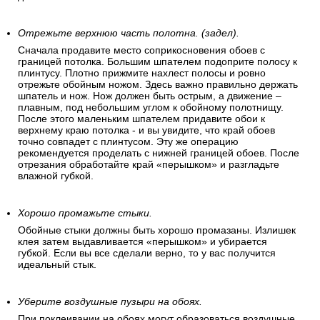
Отрежьте верхнюю часть полотна. (задел).
Сначала продавите место соприкосновения обоев с
границей потолка. Большим шпателем подоприте полосу к
плинтусу. Плотно прижмите нахлест полосы и ровно
отрежьте обойным ножом. Здесь важно правильно держать
шпатель и нож. Нож должен быть острым, а движение –
плавным, под небольшим углом к обойному полотнищу.
После этого маленьким шпателем придавите обои к
верхнему краю потолка - и вы увидите, что край обоев
точно совпадет с плинтусом. Эту же операцию
рекомендуется проделать с нижней границей обоев. После
отрезания обработайте край «перышком» и разгладьте
влажной губкой.
Хорошо промажьте стыки.
Обойные стыки должны быть хорошо промазаны. Излишек
клея затем выдавливается «перышком» и убирается
губкой. Если вы все сделали верно, то у вас получится
идеальный стык.
Уберите воздушные пузыри на обоях.
При поклеивании на обоях могут образоваться воздушные