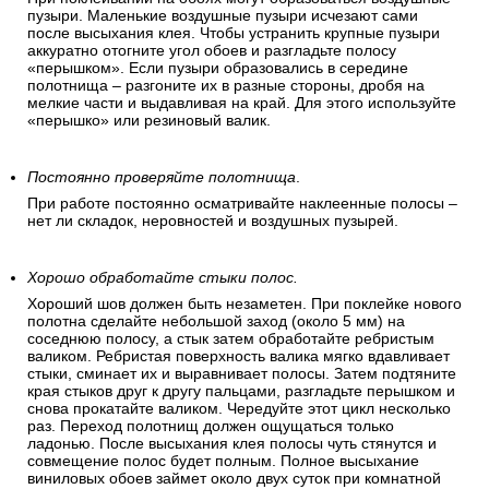
пузыри. Маленькие воздушные пузыри исчезают сами
после высыхания клея. Чтобы устранить крупные пузыри
аккуратно отогните угол обоев и разгладьте полосу
«перышком». Если пузыри образовались в середине
полотнища – разгоните их в разные стороны, дробя на
мелкие части и выдавливая на край. Для этого используйте
«перышко» или резиновый валик.
Постоянно проверяйте полотнища
.
При работе постоянно осматривайте наклеенные полосы –
нет ли складок, неровностей и воздушных пузырей.
Хорошо обработайте стыки полос.
Хороший шов должен быть незаметен. При поклейке нового
полотна сделайте небольшой заход (около 5 мм) на
соседнюю полосу, а стык затем обработайте ребристым
валиком. Ребристая поверхность валика мягко вдавливает
стыки, сминает их и выравнивает полосы. Затем подтяните
края стыков друг к другу пальцами, разгладьте перышком и
снова прокатайте валиком. Чередуйте этот цикл несколько
раз. Переход полотнищ должен ощущаться только
ладонью. После высыхания клея полосы чуть стянутся и
совмещение полос будет полным. Полное высыхание
виниловых обоев займет около двух суток при комнатной