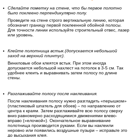
Сделайте пометку на стене, что бы первое полотно
было поклеено перпендикулярно полу.
Проведите на стене строго вертикальную линию, которая
обозначит границу первой поклеенной обойной полосы.
Для точности линии используйте строительный отвес, лазер
или уровень.
Клейте полотнища встык.(допускается небольшой
заход на верхний плинтус).
Виниловые обои клеятся встык. При этом иногда
допускается небольшой нахлест на потолок в 3-5 см. Так
удобнее клеить и выравнивать затем полосу по длине
стены.
Разглаживайте полосу после наклеивания.
После наклеивания полосу нужно разгладить «перышком»
(пластиковый шпатель для обоев) – по направлению от
центра к краям. Затем разглаживайте всю полосу сверху
вниз равномерно расходящимися движениями влево-
вправо («елочкой»). Окончательное выравнивание
полотнища производится руками. Если вы наклеили
неровно или появились воздушные пузыри – исправьте это
до высыхания клея.