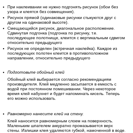
При наклеивании не нужно подгонять рисунок (обои без
узора и клеятся без совмещения).
Рисунок прямой (одинаковые рисунки стыкуются друг с
другом на одинаковой высоте).
Смещающийся рисунок, диагональное расположение.
Сдвинутая подгонка (подгонка по рисунку, т.е.
последующее полотнище, клеится с вертикальным сдвигом
относительно предыдущего
Рисунок не определен (встречная наклейка). Каждое из
последующих полотен клеится в противоположном
направлении, относительно предыдущего
Подготовьте обойный клей
Обойный клей выбирается согласно рекомендациям
производителя. Клей медленно засыпается в емкость с
водой при постоянном помешивании. Через некоторое
время клей набухнет и будет напоминать кисель. Теперь
его можно использовать.
Равномерно нанесите клей на стену.
Клей наносится равномерным слоем на поверхность.
Маленьким шпателем аккуратно промазывается верх
стены. Излишки клея удаляются губкой, намоченной в воде.