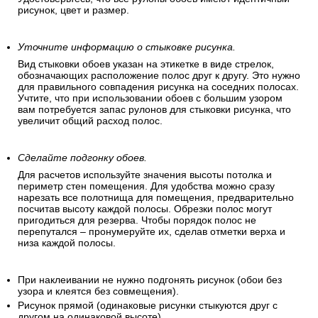
рисунок, цвет и размер.
Уточните информацию о стыковке рисунка.
Вид стыковки обоев указан на этикетке в виде стрелок,
обозначающих расположение полос друг к другу. Это нужно
для правильного совпадения рисунка на соседних полосах.
Учтите, что при использовании обоев с большим узором
вам потребуется запас рулонов для стыковки рисунка, что
увеличит общий расход полос.
Сделайте подгонку обоев.
Для расчетов используйте значения высоты потолка и
периметр стен помещения. Для удобства можно сразу
нарезать все полотнища для помещения, предварительно
посчитав высоту каждой полосы. Обрезки полос могут
пригодиться для резерва. Чтобы порядок полос не
перепутался – пронумеруйте их, сделав отметки верха и
низа каждой полосы.
При наклеивании не нужно подгонять рисунок (обои без
узора и клеятся без совмещения).
Рисунок прямой (одинаковые рисунки стыкуются друг с
другом на одинаковой высоте).