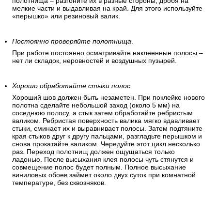
полотнища – разгоните их в разные стороны, дробя на
мелкие части и выдавливая на край. Для этого используйте
«перышко» или резиновый валик.
Постоянно проверяйте полотнища
.
При работе постоянно осматривайте наклеенные полосы –
нет ли складок, неровностей и воздушных пузырей.
Хорошо обработайте стыки полос.
Хороший шов должен быть незаметен. При поклейке нового
полотна сделайте небольшой заход (около 5 мм) на
соседнюю полосу, а стык затем обработайте ребристым
валиком. Ребристая поверхность валика мягко вдавливает
стыки, сминает их и выравнивает полосы. Затем подтяните
края стыков друг к другу пальцами, разгладьте перышком и
снова прокатайте валиком. Чередуйте этот цикл несколько
раз. Переход полотнищ должен ощущаться только
ладонью. После высыхания клея полосы чуть стянутся и
совмещение полос будет полным. Полное высыхание
виниловых обоев займет около двух суток при комнатной
температуре, без сквозняков.