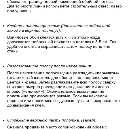
обозначит границу первой поклеенной обойной полосы.
Для точности линии используйте строительный отвес, лазер
или уровень.
Клейте полотнища встык.(допускается небольшой
заход на верхний плинтус).
Виниловые обои клеятся встык. При этом иногда
допускается небольшой нахлест на потолок в 3-5 см. Так
удобнее клеить и выравнивать затем полосу по длине
стены.
Разглаживайте полосу после наклеивания.
После наклеивания полосу нужно разгладить «перышком»
(пластиковый шпатель для обоев) – по направлению от
центра к краям. Затем разглаживайте всю полосу сверху
вниз равномерно расходящимися движениями влево-
вправо («елочкой»). Окончательное выравнивание
полотнища производится руками. Если вы наклеили
неровно или появились воздушные пузыри – исправьте это
до высыхания клея.
Отрежьте верхнюю часть полотна. (задел).
Сначала продавите место соприкосновения обоев с