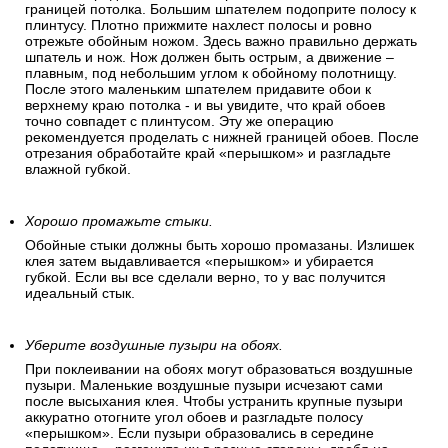
границей потолка. Большим шпателем подоприте полосу к
плинтусу. Плотно прижмите нахлест полосы и ровно
отрежьте обойным ножом. Здесь важно правильно держать
шпатель и нож. Нож должен быть острым, а движение –
плавным, под небольшим углом к обойному полотнищу.
После этого маленьким шпателем придавите обои к
верхнему краю потолка - и вы увидите, что край обоев
точно совпадет с плинтусом. Эту же операцию
рекомендуется проделать с нижней границей обоев. После
отрезания обработайте край «перышком» и разгладьте
влажной губкой.
Хорошо промажьте стыки.
Обойные стыки должны быть хорошо промазаны. Излишек
клея затем выдавливается «перышком» и убирается
губкой. Если вы все сделали верно, то у вас получится
идеальный стык.
Уберите воздушные пузыри на обоях.
При поклеивании на обоях могут образоваться воздушные
пузыри. Маленькие воздушные пузыри исчезают сами
после высыхания клея. Чтобы устранить крупные пузыри
аккуратно отогните угол обоев и разгладьте полосу
«перышком». Если пузыри образовались в середине