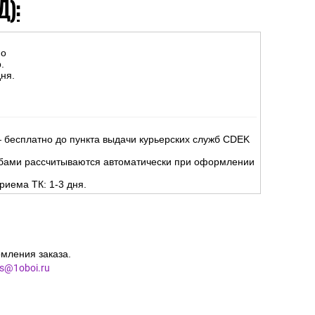
Д):
но
.
ня.
 бесплатно до пункта выдачи курьерских служб CDEK
жбами рассчитываются автоматически при оформлении
риема ТК: 1-3 дня.
мления заказа.
es@1oboi.ru