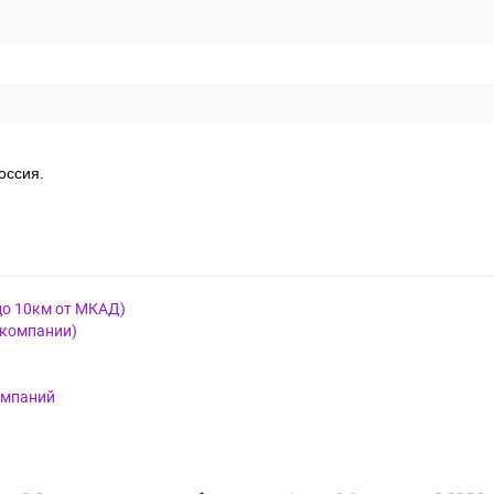
оссия.
до 10км от МКАД)
 компании)
омпаний