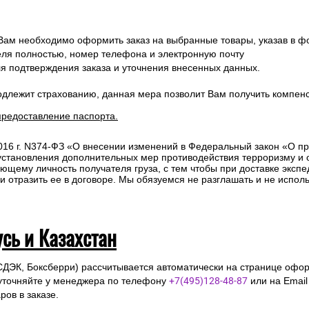
 Вам необходимо оформить заказ на выбранные товары, указав в ф
ля полностью, номер телефона и электронную почту
ля подтверждения заказа и уточнения внесенных данных.
одлежит страхованию, данная мера позволит Вам получить компен
предоставление паспорта.
2016 г. N374-ФЗ «О внесении изменений в Федеральный закон «О п
 установления дополнительных мер противодействия терроризму и
ющему личность получателя груза, с тем чтобы при доставке эксп
отразить ее в договоре. Мы обязуемся не разглашать и не исполь
усь и Казахстан
СДЭК, Боксберри) рассчитывается автоматически на странице офор
уточняйте у менеджера по телефону
+7(495)128-48-87
или на Emai
ов в заказе.