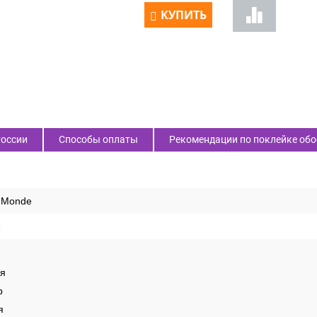
КУПИТЬ
России
Способы оплаты
Рекомендации по поклейке обо
u Monde
1
ая
р
я