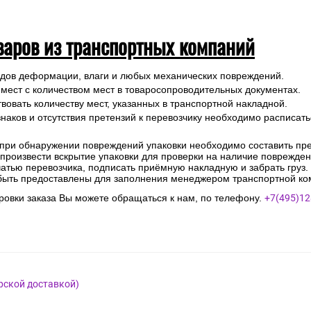
варов из транспортных компаний
ледов деформации, влаги и любых механических повреждений.
 мест с количеством мест в товаросопроводительных документах.
вовать количеству мест, указанных в транспортной накладной.
наков и отсутствия претензий к перевозчику необходимо расписатьс
 при обнаружении повреждений упаковки необходимо составить прет
е произвести вскрытие упаковки для проверки на наличие поврежде
чатью перевозчика, подписать приёмную накладную и забрать груз.
быть предоставлены для заполнения менеджером транспортной ко
овки заказа Вы можете обращаться к нам, по телефону.
+7(495)12
рской доставкой)