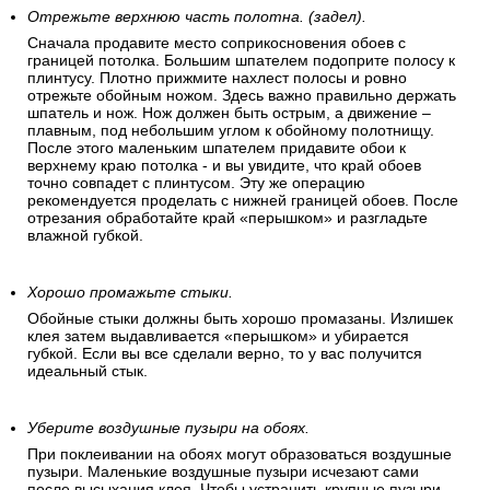
Отрежьте верхнюю часть полотна. (задел).
Сначала продавите место соприкосновения обоев с
границей потолка. Большим шпателем подоприте полосу к
плинтусу. Плотно прижмите нахлест полосы и ровно
отрежьте обойным ножом. Здесь важно правильно держать
шпатель и нож. Нож должен быть острым, а движение –
плавным, под небольшим углом к обойному полотнищу.
После этого маленьким шпателем придавите обои к
верхнему краю потолка - и вы увидите, что край обоев
точно совпадет с плинтусом. Эту же операцию
рекомендуется проделать с нижней границей обоев. После
отрезания обработайте край «перышком» и разгладьте
влажной губкой.
Хорошо промажьте стыки.
Обойные стыки должны быть хорошо промазаны. Излишек
клея затем выдавливается «перышком» и убирается
губкой. Если вы все сделали верно, то у вас получится
идеальный стык.
Уберите воздушные пузыри на обоях.
При поклеивании на обоях могут образоваться воздушные
пузыри. Маленькие воздушные пузыри исчезают сами
после высыхания клея. Чтобы устранить крупные пузыри