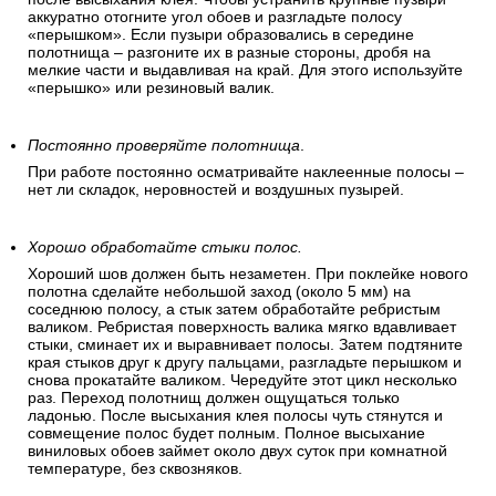
аккуратно отогните угол обоев и разгладьте полосу
«перышком». Если пузыри образовались в середине
полотнища – разгоните их в разные стороны, дробя на
мелкие части и выдавливая на край. Для этого используйте
«перышко» или резиновый валик.
Постоянно проверяйте полотнища
.
При работе постоянно осматривайте наклеенные полосы –
нет ли складок, неровностей и воздушных пузырей.
Хорошо обработайте стыки полос.
Хороший шов должен быть незаметен. При поклейке нового
полотна сделайте небольшой заход (около 5 мм) на
соседнюю полосу, а стык затем обработайте ребристым
валиком. Ребристая поверхность валика мягко вдавливает
стыки, сминает их и выравнивает полосы. Затем подтяните
края стыков друг к другу пальцами, разгладьте перышком и
снова прокатайте валиком. Чередуйте этот цикл несколько
раз. Переход полотнищ должен ощущаться только
ладонью. После высыхания клея полосы чуть стянутся и
совмещение полос будет полным. Полное высыхание
виниловых обоев займет около двух суток при комнатной
температуре, без сквозняков.