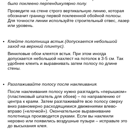
было поклеено перпендикулярно полу.
Проведите на стене строго вертикальную линию, которая
обозначит границу первой поклеенной обойной полосы.
Для точности линии используйте строительный отвес, лазер
или уровень.
Клейте полотнища встык.(допускается небольшой
заход на верхний плинтус).
Виниловые обои клеятся встык. При этом иногда
допускается небольшой нахлест на потолок в 3-5 см. Так
удобнее клеить и выравнивать затем полосу по длине
стены.
Разглаживайте полосу после наклеивания.
После наклеивания полосу нужно разгладить «перышком»
(пластиковый шпатель для обоев) – по направлению от
центра к краям. Затем разглаживайте всю полосу сверху
вниз равномерно расходящимися движениями влево-
вправо («елочкой»). Окончательное выравнивание
полотнища производится руками. Если вы наклеили
неровно или появились воздушные пузыри – исправьте это
до высыхания клея.