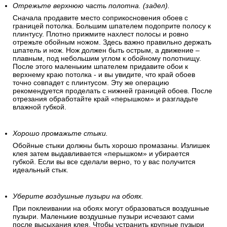
Отрежьте верхнюю часть полотна. (задел).
Сначала продавите место соприкосновения обоев с
границей потолка. Большим шпателем подоприте полосу к
плинтусу. Плотно прижмите нахлест полосы и ровно
отрежьте обойным ножом. Здесь важно правильно держать
шпатель и нож. Нож должен быть острым, а движение –
плавным, под небольшим углом к обойному полотнищу.
После этого маленьким шпателем придавите обои к
верхнему краю потолка - и вы увидите, что край обоев
точно совпадет с плинтусом. Эту же операцию
рекомендуется проделать с нижней границей обоев. После
отрезания обработайте край «перышком» и разгладьте
влажной губкой.
Хорошо промажьте стыки.
Обойные стыки должны быть хорошо промазаны. Излишек
клея затем выдавливается «перышком» и убирается
губкой. Если вы все сделали верно, то у вас получится
идеальный стык.
Уберите воздушные пузыри на обоях.
При поклеивании на обоях могут образоваться воздушные
пузыри. Маленькие воздушные пузыри исчезают сами
после высыхания клея. Чтобы устранить крупные пузыри