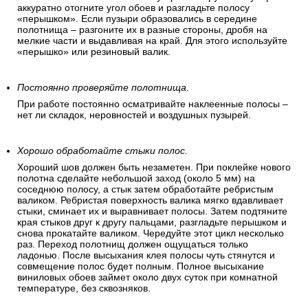
аккуратно отогните угол обоев и разгладьте полосу
«перышком». Если пузыри образовались в середине
полотнища – разгоните их в разные стороны, дробя на
мелкие части и выдавливая на край. Для этого используйте
«перышко» или резиновый валик.
Постоянно проверяйте полотнища
.
При работе постоянно осматривайте наклеенные полосы –
нет ли складок, неровностей и воздушных пузырей.
Хорошо обработайте стыки полос.
Хороший шов должен быть незаметен. При поклейке нового
полотна сделайте небольшой заход (около 5 мм) на
соседнюю полосу, а стык затем обработайте ребристым
валиком. Ребристая поверхность валика мягко вдавливает
стыки, сминает их и выравнивает полосы. Затем подтяните
края стыков друг к другу пальцами, разгладьте перышком и
снова прокатайте валиком. Чередуйте этот цикл несколько
раз. Переход полотнищ должен ощущаться только
ладонью. После высыхания клея полосы чуть стянутся и
совмещение полос будет полным. Полное высыхание
виниловых обоев займет около двух суток при комнатной
температуре, без сквозняков.