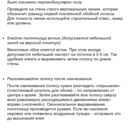
было поклеено перпендикулярно полу.
Проведите на стене строго вертикальную линию, которая
обозначит границу первой поклеенной обойной полосы.
Для точности линии используйте строительный отвес, лазер
или уровень.
Клейте полотнища встык.(допускается небольшой
заход на верхний плинтус).
Виниловые обои клеятся встык. При этом иногда
допускается небольшой нахлест на потолок в 3-5 см. Так
удобнее клеить и выравнивать затем полосу по длине
стены.
Разглаживайте полосу после наклеивания.
После наклеивания полосу нужно разгладить «перышком»
(пластиковый шпатель для обоев) – по направлению от
центра к краям. Затем разглаживайте всю полосу сверху
вниз равномерно расходящимися движениями влево-
вправо («елочкой»). Окончательное выравнивание
полотнища производится руками. Если вы наклеили
неровно или появились воздушные пузыри – исправьте это
до высыхания клея.