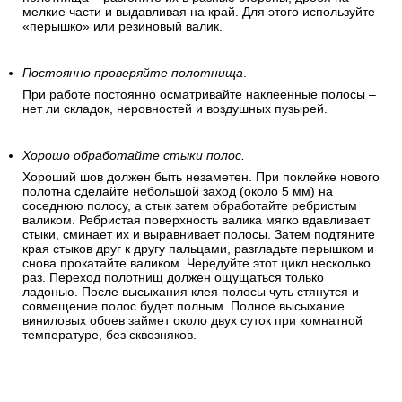
мелкие части и выдавливая на край. Для этого используйте
«перышко» или резиновый валик.
Постоянно проверяйте полотнища
.
При работе постоянно осматривайте наклеенные полосы –
нет ли складок, неровностей и воздушных пузырей.
Хорошо обработайте стыки полос.
Хороший шов должен быть незаметен. При поклейке нового
полотна сделайте небольшой заход (около 5 мм) на
соседнюю полосу, а стык затем обработайте ребристым
валиком. Ребристая поверхность валика мягко вдавливает
стыки, сминает их и выравнивает полосы. Затем подтяните
края стыков друг к другу пальцами, разгладьте перышком и
снова прокатайте валиком. Чередуйте этот цикл несколько
раз. Переход полотнищ должен ощущаться только
ладонью. После высыхания клея полосы чуть стянутся и
совмещение полос будет полным. Полное высыхание
виниловых обоев займет около двух суток при комнатной
температуре, без сквозняков.