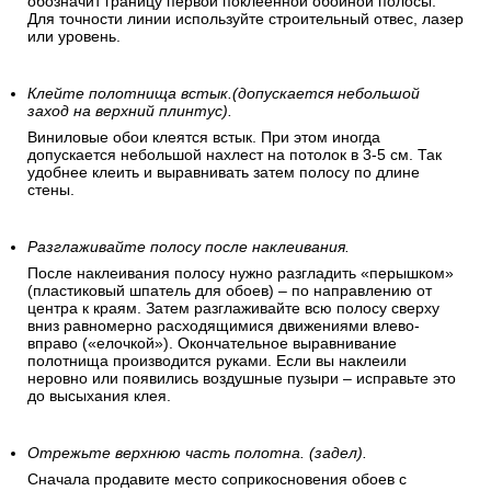
обозначит границу первой поклеенной обойной полосы.
Для точности линии используйте строительный отвес, лазер
или уровень.
Клейте полотнища встык.(допускается небольшой
заход на верхний плинтус).
Виниловые обои клеятся встык. При этом иногда
допускается небольшой нахлест на потолок в 3-5 см. Так
удобнее клеить и выравнивать затем полосу по длине
стены.
Разглаживайте полосу после наклеивания.
После наклеивания полосу нужно разгладить «перышком»
(пластиковый шпатель для обоев) – по направлению от
центра к краям. Затем разглаживайте всю полосу сверху
вниз равномерно расходящимися движениями влево-
вправо («елочкой»). Окончательное выравнивание
полотнища производится руками. Если вы наклеили
неровно или появились воздушные пузыри – исправьте это
до высыхания клея.
Отрежьте верхнюю часть полотна. (задел).
Сначала продавите место соприкосновения обоев с