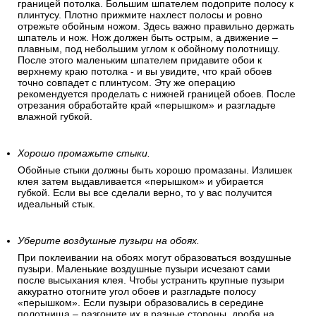
границей потолка. Большим шпателем подоприте полосу к
плинтусу. Плотно прижмите нахлест полосы и ровно
отрежьте обойным ножом. Здесь важно правильно держать
шпатель и нож. Нож должен быть острым, а движение –
плавным, под небольшим углом к обойному полотнищу.
После этого маленьким шпателем придавите обои к
верхнему краю потолка - и вы увидите, что край обоев
точно совпадет с плинтусом. Эту же операцию
рекомендуется проделать с нижней границей обоев. После
отрезания обработайте край «перышком» и разгладьте
влажной губкой.
Хорошо промажьте стыки.
Обойные стыки должны быть хорошо промазаны. Излишек
клея затем выдавливается «перышком» и убирается
губкой. Если вы все сделали верно, то у вас получится
идеальный стык.
Уберите воздушные пузыри на обоях.
При поклеивании на обоях могут образоваться воздушные
пузыри. Маленькие воздушные пузыри исчезают сами
после высыхания клея. Чтобы устранить крупные пузыри
аккуратно отогните угол обоев и разгладьте полосу
«перышком». Если пузыри образовались в середине
полотнища – разгоните их в разные стороны, дробя на