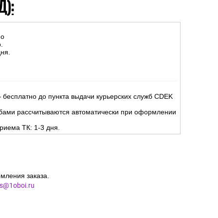
Д):
но
.
ня.
 бесплатно до пункта выдачи курьерских служб CDEK
жбами рассчитываются автоматически при оформлении
риема ТК: 1-3 дня.
мления заказа.
es@1oboi.ru