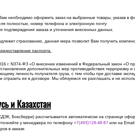
 Вам необходимо оформить заказ на выбранные товары, указав в ф
ля полностью, номер телефона и электронную почту
ля подтверждения заказа и уточнения внесенных данных.
одлежит страхованию, данная мера позволит Вам получить компен
предоставление паспорта.
2016 г. N374-ФЗ «О внесении изменений в Федеральный закон «О п
 установления дополнительных мер противодействия терроризму и
ющему личность получателя груза, с тем чтобы при доставке эксп
отразить ее в договоре. Мы обязуемся не разглашать и не исполь
усь и Казахстан
СДЭК, Боксберри) рассчитывается автоматически на странице офор
уточняйте у менеджера по телефону
+7(495)128-48-87
или на Emai
ов в заказе.