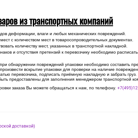
варов из транспортных компаний
ледов деформации, влаги и любых механических повреждений.
 мест с количеством мест в товаросопроводительных документах.
вовать количеству мест, указанных в транспортной накладной.
наков и отсутствия претензий к перевозчику необходимо расписатьс
 при обнаружении повреждений упаковки необходимо составить прет
е произвести вскрытие упаковки для проверки на наличие поврежде
чатью перевозчика, подписать приёмную накладную и забрать груз.
быть предоставлены для заполнения менеджером транспортной ко
овки заказа Вы можете обращаться к нам, по телефону.
+7(495)12
рской доставкой)