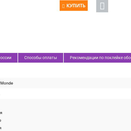
КУПИТЬ
России
Способы оплаты
Рекомендации по поклейке обо
u Monde
1
ая
р
я