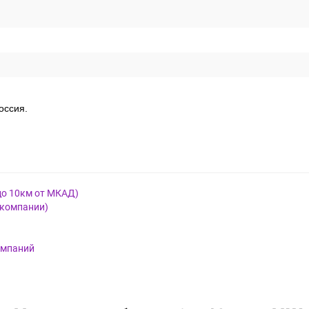
оссия.
до 10км от МКАД)
 компании)
омпаний