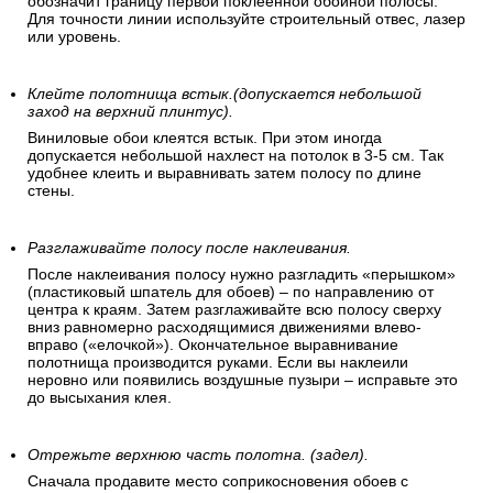
обозначит границу первой поклеенной обойной полосы.
Для точности линии используйте строительный отвес, лазер
или уровень.
Клейте полотнища встык.(допускается небольшой
заход на верхний плинтус).
Виниловые обои клеятся встык. При этом иногда
допускается небольшой нахлест на потолок в 3-5 см. Так
удобнее клеить и выравнивать затем полосу по длине
стены.
Разглаживайте полосу после наклеивания.
После наклеивания полосу нужно разгладить «перышком»
(пластиковый шпатель для обоев) – по направлению от
центра к краям. Затем разглаживайте всю полосу сверху
вниз равномерно расходящимися движениями влево-
вправо («елочкой»). Окончательное выравнивание
полотнища производится руками. Если вы наклеили
неровно или появились воздушные пузыри – исправьте это
до высыхания клея.
Отрежьте верхнюю часть полотна. (задел).
Сначала продавите место соприкосновения обоев с