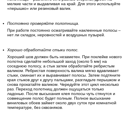
мелкие части и выдавливая на край. Для этого используйте
«перышко» или резиновый валик.
Постоянно проверяйте полотнища
.
При работе постоянно осматривайте наклеенные полосы –
нет ли складок, неровностей и воздушных пузырей.
Хорошо обработайте стыки полос.
Хороший шов должен быть незаметен. При поклейке нового
полотна сделайте небольшой заход (около 5 мм) на
соседнюю полосу, а стык затем обработайте ребристым
валиком. Ребристая поверхность валика мягко вдавливает
стыки, сминает их и выравнивает полосы. Затем подтяните
края стыков друг к другу пальцами, разгладьте перышком и
снова прокатайте валиком. Чередуйте этот цикл несколько
раз. Переход полотнищ должен ощущаться только
ладонью. После высыхания клея полосы чуть стянутся и
совмещение полос будет полным. Полное высыхание
виниловых обоев займет около двух суток при комнатной
температуре, без сквозняков.