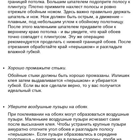
границей потолка. Большим шпателем подоприте полосу к
плинтусу. Плотно прижмите нахлест полосы и ровно
отрежьте обойным ножом. Здесь важно правильно держать
шпатель и нож. Нож должен быть острым, а движение –
плавным, под небольшим углом к обойному полотнищу.
После этого маленьким шпателем придавите обои к
верхнему краю потолка - и вы увидите, что край обоев
точно совпадет с плинтусом. Эту же операцию
рекомендуется проделать с нижней границей обоев. После
отрезания обработайте край «перышком» и разгладьте
влажной губкой.
Хорошо промажьте стыки.
Обойные стыки должны быть хорошо промазаны. Излишек
клея затем выдавливается «перышком» и убирается
губкой. Если вы все сделали верно, то у вас получится
идеальный стык.
Уберите воздушные пузыри на обоях.
При поклеивании на обоях могут образоваться воздушные
пузыри. Маленькие воздушные пузыри исчезают сами
после высыхания клея. Чтобы устранить крупные пузыри
аккуратно отогните угол обоев и разгладьте полосу
«перышком». Если пузыри образовались в середине
полотнища – разгоните их в разные стороны, дробя на