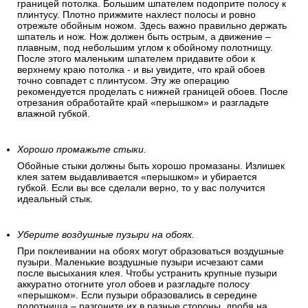
границей потолка. Большим шпателем подоприте полосу к
плинтусу. Плотно прижмите нахлест полосы и ровно
отрежьте обойным ножом. Здесь важно правильно держать
шпатель и нож. Нож должен быть острым, а движение –
плавным, под небольшим углом к обойному полотнищу.
После этого маленьким шпателем придавите обои к
верхнему краю потолка - и вы увидите, что край обоев
точно совпадет с плинтусом. Эту же операцию
рекомендуется проделать с нижней границей обоев. После
отрезания обработайте край «перышком» и разгладьте
влажной губкой.
Хорошо промажьте стыки.
Обойные стыки должны быть хорошо промазаны. Излишек
клея затем выдавливается «перышком» и убирается
губкой. Если вы все сделали верно, то у вас получится
идеальный стык.
Уберите воздушные пузыри на обоях.
При поклеивании на обоях могут образоваться воздушные
пузыри. Маленькие воздушные пузыри исчезают сами
после высыхания клея. Чтобы устранить крупные пузыри
аккуратно отогните угол обоев и разгладьте полосу
«перышком». Если пузыри образовались в середине
полотнища – разгоните их в разные стороны, дробя на