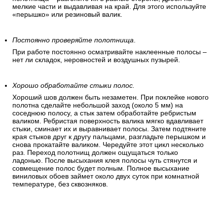
мелкие части и выдавливая на край. Для этого используйте
«перышко» или резиновый валик.
Постоянно проверяйте полотнища
.
При работе постоянно осматривайте наклеенные полосы –
нет ли складок, неровностей и воздушных пузырей.
Хорошо обработайте стыки полос.
Хороший шов должен быть незаметен. При поклейке нового
полотна сделайте небольшой заход (около 5 мм) на
соседнюю полосу, а стык затем обработайте ребристым
валиком. Ребристая поверхность валика мягко вдавливает
стыки, сминает их и выравнивает полосы. Затем подтяните
края стыков друг к другу пальцами, разгладьте перышком и
снова прокатайте валиком. Чередуйте этот цикл несколько
раз. Переход полотнищ должен ощущаться только
ладонью. После высыхания клея полосы чуть стянутся и
совмещение полос будет полным. Полное высыхание
виниловых обоев займет около двух суток при комнатной
температуре, без сквозняков.