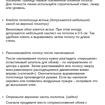
обозначит границу первой поклеенной обойной полосы.
Для точности линии используйте строительный отвес, лазер
или уровень.
Клейте полотнища встык.(допускается небольшой
заход на верхний плинтус).
Виниловые обои клеятся встык. При этом иногда
допускается небольшой нахлест на потолок в 3-5 см. Так
удобнее клеить и выравнивать затем полосу по длине
стены.
Разглаживайте полосу после наклеивания.
После наклеивания полосу нужно разгладить «перышком»
(пластиковый шпатель для обоев) – по направлению от
центра к краям. Затем разглаживайте всю полосу сверху
вниз равномерно расходящимися движениями влево-
вправо («елочкой»). Окончательное выравнивание
полотнища производится руками. Если вы наклеили
неровно или появились воздушные пузыри – исправьте это
до высыхания клея.
Отрежьте верхнюю часть полотна. (задел).
Сначала продавите место соприкосновения обоев с