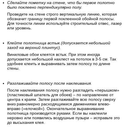
Сделайте пометку на стене, что бы первое полотно
было поклеено перпендикулярно полу.
Проведите на стене строго вертикальную линию, которая
обозначит границу первой поклеенной обойной полосы.
Для точности линии используйте строительный отвес, лазер
или уровень.
Клейте полотнища встык.(допускается небольшой
заход на верхний плинтус).
Виниловые обои клеятся встык. При этом иногда
допускается небольшой нахлест на потолок в 3-5 см. Так
удобнее клеить и выравнивать затем полосу по длине
стены.
Разглаживайте полосу после наклеивания.
После наклеивания полосу нужно разгладить «перышком»
(пластиковый шпатель для обоев) – по направлению от
центра к краям. Затем разглаживайте всю полосу сверху
вниз равномерно расходящимися движениями влево-
вправо («елочкой»). Окончательное выравнивание
полотнища производится руками. Если вы наклеили
неровно или появились воздушные пузыри – исправьте это
до высыхания клея.