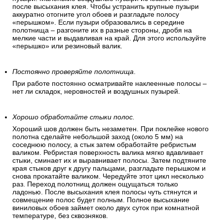
после высыхания клея. Чтобы устранить крупные пузыри
аккуратно отогните угол обоев и разгладьте полосу
«перышком». Если пузыри образовались в середине
полотнища – разгоните их в разные стороны, дробя на
мелкие части и выдавливая на край. Для этого используйте
«перышко» или резиновый валик.
Постоянно проверяйте полотнища
.
При работе постоянно осматривайте наклеенные полосы –
нет ли складок, неровностей и воздушных пузырей.
Хорошо обработайте стыки полос.
Хороший шов должен быть незаметен. При поклейке нового
полотна сделайте небольшой заход (около 5 мм) на
соседнюю полосу, а стык затем обработайте ребристым
валиком. Ребристая поверхность валика мягко вдавливает
стыки, сминает их и выравнивает полосы. Затем подтяните
края стыков друг к другу пальцами, разгладьте перышком и
снова прокатайте валиком. Чередуйте этот цикл несколько
раз. Переход полотнищ должен ощущаться только
ладонью. После высыхания клея полосы чуть стянутся и
совмещение полос будет полным. Полное высыхание
виниловых обоев займет около двух суток при комнатной
температуре, без сквозняков.