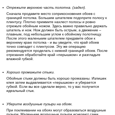
Отрежьте верхнюю часть полотна. (задел).
Сначала продавите место соприкосновения обоев с
границей потолка. Большим шпателем подоприте полосу к
плинтусу. Плотно прижмите нахлест полосы и ровно
отрежьте обойным ножом. Здесь важно правильно держать
шпатель и нож. Нож должен быть острым, а движение –
плавным, под небольшим углом к обойному полотнищу.
После этого маленьким шпателем придавите обои к
верхнему краю потолка - и вы увидите, что край обоев
точно совпадет с плинтусом. Эту же операцию
рекомендуется проделать с нижней границей обоев. После
отрезания обработайте край «перышком» и разгладьте
влажной губкой.
Хорошо промажьте стыки.
Обойные стыки должны быть хорошо промазаны. Излишек
клея затем выдавливается «перышком» и убирается
губкой. Если вы все сделали верно, то у вас получится
идеальный стык.
Уберите воздушные пузыри на обоях.
При поклеивании на обоях могут образоваться воздушные
пузыри. Маленькие воздушные пузыри исчезают сами