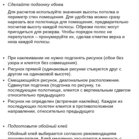
Сделайте подгонку обоев.
Для расчетов используйте значения высоты потолка и
периметр стен помещения. Для удобства можно сразу
нарезать все полотнища для помещения, предварительно
посчитав высоту каждой полосы. Обрезки полос могут
пригодиться для резерва. Чтобы порядок полос не
перепутался – пронумеруйте их, сделав отметки верха и
низа каждой полосы.
При наклеивании не нужно подгонять рисунок (обои без
узора и клеятся без совмещения).
Рисунок прямой (одинаковые рисунки стыкуются друг с
другом на одинаковой высоте).
Смещающийся рисунок, диагональное расположение.
Сдвинутая подгонка (подгонка по рисунку, т.е.
последующее полотнище, клеится с вертикальным сдвигом
относительно предыдущего
Рисунок не определен (встречная наклейка). Каждое из
последующих полотен клеится в противоположном
направлении, относительно предыдущего
Подготовьте обойный клей
Обойный клей выбирается согласно рекомендациям
производителя. Клей медленно засыпается в емкость с