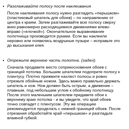
Разглаживайте полосу после наклеивания.
После наклеивания полосу нужно разгладить «перышком»
(пластиковый шпатель для обоев) – по направлению от
центра к краям. Затем разглаживайте всю полосу сверху
вниз равномерно расходящимися движениями влево-
вправо («елочкой»). Окончательное выравнивание
полотнища производится руками. Если вы наклеили
неровно или появились воздушные пузыри – исправьте это
до высыхания клея.
Отрежьте верхнюю часть полотна. (задел).
Сначала продавите место соприкосновения обоев с
границей потолка. Большим шпателем подоприте полосу к
плинтусу. Плотно прижмите нахлест полосы и ровно
отрежьте обойным ножом. Здесь важно правильно держать
шпатель и нож. Нож должен быть острым, а движение –
плавным, под небольшим углом к обойному полотнищу.
После этого маленьким шпателем придавите обои к
верхнему краю потолка - и вы увидите, что край обоев
точно совпадет с плинтусом. Эту же операцию
рекомендуется проделать с нижней границей обоев. После
отрезания обработайте край «перышком» и разгладьте
влажной губкой.