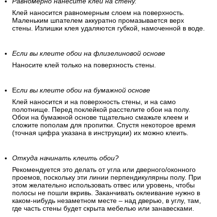
Равномерно нанесите клей на стену.
Клей наносится равномерным слоем на поверхность.
Маленьким шпателем аккуратно промазывается верх
стены. Излишки клея удаляются губкой, намоченной в воде.
Если вы клеите обои на флизелиновой основе
Наносите клей только на поверхность стены.
Е
сли вы клеите обои на бумажной основе
Клей наносится и на поверхность стены, и на само
полотнище. Перед поклейкой расстелите обои на полу.
Обои на бумажной основе тщательно смажьте клеем и
сложите пополам для пропитки. Спустя некоторое время
(точная цифра указана в инструкции) их можно клеить.
Откуда начинать клеить обои?
Рекомендуется это делать от угла или дверного/оконного
проемов, поскольку эти линии перпендикулярны полу. При
этом желательно использовать отвес или уровень, чтобы
полосы не пошли вкривь. Заканчивать оклеивание нужно в
каком-нибудь незаметном месте – над дверью, в углу, там,
где часть стены будет скрыта мебелью или занавесками.