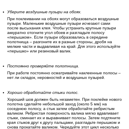
Уберите воздушные пузыри на обоях.
При поклеивании на обоях могут образоваться воздушные
пузыри. Маленькие воздушные пузыри исчезают сами
после высыхания клея. Чтобы устранить крупные пузыри
аккуратно отогните угол обоев и разгладьте полосу
«перышком». Если пузыри образовались в середине
полотнища – разгоните их в разные стороны, дробя на
мелкие части и выдавливая на край. Для этого используйте
«перышко» или резиновый валик.
Постоянно проверяйте полотнища
.
При работе постоянно осматривайте наклеенные полосы –
нет ли складок, неровностей и воздушных пузырей.
Хорошо обработайте стыки полос.
Хороший шов должен быть незаметен. При поклейке нового
полотна сделайте небольшой заход (около 5 мм) на
соседнюю полосу, а стык затем обработайте ребристым
валиком. Ребристая поверхность валика мягко вдавливает
стыки, сминает их и выравнивает полосы. Затем подтяните
края стыков друг к другу пальцами, разгладьте перышком и
снова прокатайте валиком. Чередуйте этот цикл несколько