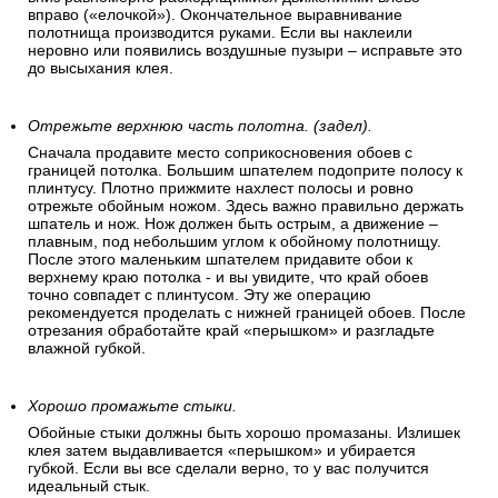
вправо («елочкой»). Окончательное выравнивание
полотнища производится руками. Если вы наклеили
неровно или появились воздушные пузыри – исправьте это
до высыхания клея.
Отрежьте верхнюю часть полотна. (задел).
Сначала продавите место соприкосновения обоев с
границей потолка. Большим шпателем подоприте полосу к
плинтусу. Плотно прижмите нахлест полосы и ровно
отрежьте обойным ножом. Здесь важно правильно держать
шпатель и нож. Нож должен быть острым, а движение –
плавным, под небольшим углом к обойному полотнищу.
После этого маленьким шпателем придавите обои к
верхнему краю потолка - и вы увидите, что край обоев
точно совпадет с плинтусом. Эту же операцию
рекомендуется проделать с нижней границей обоев. После
отрезания обработайте край «перышком» и разгладьте
влажной губкой.
Хорошо промажьте стыки.
Обойные стыки должны быть хорошо промазаны. Излишек
клея затем выдавливается «перышком» и убирается
губкой. Если вы все сделали верно, то у вас получится
идеальный стык.