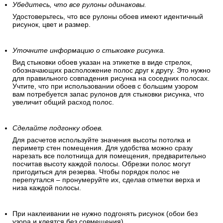
Убедитесь, что все рулоны одинаковы.
Удостоверьтесь, что все рулоны обоев имеют идентичный
рисунок, цвет и размер.
Уточните информацию о стыковке рисунка.
Вид стыковки обоев указан на этикетке в виде стрелок,
обозначающих расположение полос друг к другу. Это нужно
для правильного совпадения рисунка на соседних полосах.
Учтите, что при использовании обоев с большим узором
вам потребуется запас рулонов для стыковки рисунка, что
увеличит общий расход полос.
Сделайте подгонку обоев.
Для расчетов используйте значения высоты потолка и
периметр стен помещения. Для удобства можно сразу
нарезать все полотнища для помещения, предварительно
посчитав высоту каждой полосы. Обрезки полос могут
пригодиться для резерва. Чтобы порядок полос не
перепутался – пронумеруйте их, сделав отметки верха и
низа каждой полосы.
При наклеивании не нужно подгонять рисунок (обои без
узора и клеятся без совмещения).