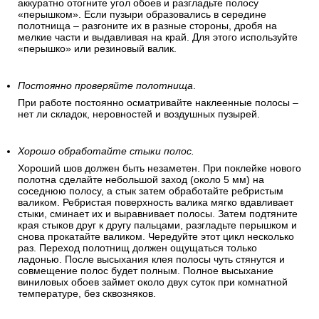
аккуратно отогните угол обоев и разгладьте полосу
«перышком». Если пузыри образовались в середине
полотнища – разгоните их в разные стороны, дробя на
мелкие части и выдавливая на край. Для этого используйте
«перышко» или резиновый валик.
Постоянно проверяйте полотнища
.
При работе постоянно осматривайте наклеенные полосы –
нет ли складок, неровностей и воздушных пузырей.
Хорошо обработайте стыки полос.
Хороший шов должен быть незаметен. При поклейке нового
полотна сделайте небольшой заход (около 5 мм) на
соседнюю полосу, а стык затем обработайте ребристым
валиком. Ребристая поверхность валика мягко вдавливает
стыки, сминает их и выравнивает полосы. Затем подтяните
края стыков друг к другу пальцами, разгладьте перышком и
снова прокатайте валиком. Чередуйте этот цикл несколько
раз. Переход полотнищ должен ощущаться только
ладонью. После высыхания клея полосы чуть стянутся и
совмещение полос будет полным. Полное высыхание
виниловых обоев займет около двух суток при комнатной
температуре, без сквозняков.