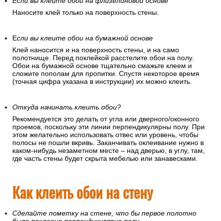
Если вы клеите обои на флизелиновой основе
Наносите клей только на поверхность стены.
Е
сли вы клеите обои на бумажной основе
Клей наносится и на поверхность стены, и на само
полотнище. Перед поклейкой расстелите обои на полу.
Обои на бумажной основе тщательно смажьте клеем и
сложите пополам для пропитки. Спустя некоторое время
(точная цифра указана в инструкции) их можно клеить.
Откуда начинать клеить обои?
Рекомендуется это делать от угла или дверного/оконного
проемов, поскольку эти линии перпендикулярны полу. При
этом желательно использовать отвес или уровень, чтобы
полосы не пошли вкривь. Заканчивать оклеивание нужно в
каком-нибудь незаметном месте – над дверью, в углу, там,
где часть стены будет скрыта мебелью или занавесками.
Как клеить обои на стену
Сделайте пометку на стене, что бы первое полотно