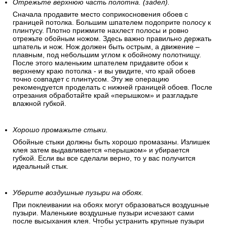
Отрежьте верхнюю часть полотна. (задел).
Сначала продавите место соприкосновения обоев с
границей потолка. Большим шпателем подоприте полосу к
плинтусу. Плотно прижмите нахлест полосы и ровно
отрежьте обойным ножом. Здесь важно правильно держать
шпатель и нож. Нож должен быть острым, а движение –
плавным, под небольшим углом к обойному полотнищу.
После этого маленьким шпателем придавите обои к
верхнему краю потолка - и вы увидите, что край обоев
точно совпадет с плинтусом. Эту же операцию
рекомендуется проделать с нижней границей обоев. После
отрезания обработайте край «перышком» и разгладьте
влажной губкой.
Хорошо промажьте стыки.
Обойные стыки должны быть хорошо промазаны. Излишек
клея затем выдавливается «перышком» и убирается
губкой. Если вы все сделали верно, то у вас получится
идеальный стык.
Уберите воздушные пузыри на обоях.
При поклеивании на обоях могут образоваться воздушные
пузыри. Маленькие воздушные пузыри исчезают сами
после высыхания клея. Чтобы устранить крупные пузыри