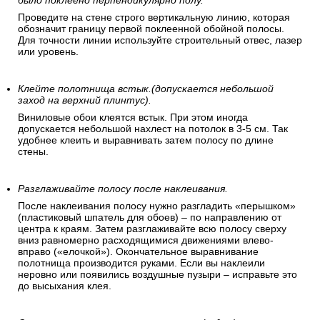
было поклеено перпендикулярно полу.
Проведите на стене строго вертикальную линию, которая
обозначит границу первой поклеенной обойной полосы.
Для точности линии используйте строительный отвес, лазер
или уровень.
Клейте полотнища встык.(допускается небольшой
заход на верхний плинтус).
Виниловые обои клеятся встык. При этом иногда
допускается небольшой нахлест на потолок в 3-5 см. Так
удобнее клеить и выравнивать затем полосу по длине
стены.
Разглаживайте полосу после наклеивания.
После наклеивания полосу нужно разгладить «перышком»
(пластиковый шпатель для обоев) – по направлению от
центра к краям. Затем разглаживайте всю полосу сверху
вниз равномерно расходящимися движениями влево-
вправо («елочкой»). Окончательное выравнивание
полотнища производится руками. Если вы наклеили
неровно или появились воздушные пузыри – исправьте это
до высыхания клея.