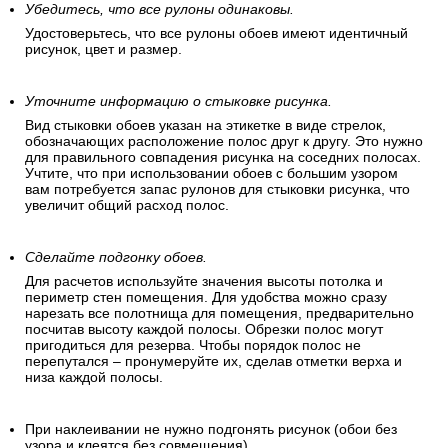
Убедитесь, что все рулоны одинаковы.
Удостоверьтесь, что все рулоны обоев имеют идентичный
рисунок, цвет и размер.
Уточните информацию о стыковке рисунка.
Вид стыковки обоев указан на этикетке в виде стрелок,
обозначающих расположение полос друг к другу. Это нужно
для правильного совпадения рисунка на соседних полосах.
Учтите, что при использовании обоев с большим узором
вам потребуется запас рулонов для стыковки рисунка, что
увеличит общий расход полос.
Сделайте подгонку обоев.
Для расчетов используйте значения высоты потолка и
периметр стен помещения. Для удобства можно сразу
нарезать все полотнища для помещения, предварительно
посчитав высоту каждой полосы. Обрезки полос могут
пригодиться для резерва. Чтобы порядок полос не
перепутался – пронумеруйте их, сделав отметки верха и
низа каждой полосы.
При наклеивании не нужно подгонять рисунок (обои без
узора и клеятся без совмещения).