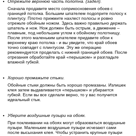
Отрежьте верхнюю часть полотна. (задел).
Сначала продавите место соприкосновения обоев с
границей потолка. Большим шпателем подоприте полосу к
плинтусу. Плотно прижмите нахлест полосы и ровно
отрежьте обойным ножом. Здесь важно правильно держать
шпатель и нож. Нож должен быть острым, а движение –
плавным, под небольшим углом к обойному полотнищу.
После этого маленьким шпателем придавите обои к
верхнему краю потолка - и вы увидите, что край обоев
точно совпадет с плинтусом. Эту же операцию
рекомендуется проделать с нижней границей обоев. После
отрезания обработайте край «перышком» и разгладьте
влажной губкой.
Хорошо промажьте стыки.
Обойные стыки должны быть хорошо промазаны. Излишек
клея затем выдавливается «перышком» и убирается
губкой. Если вы все сделали верно, то у вас получится
идеальный стык.
Уберите воздушные пузыри на обоях.
При поклеивании на обоях могут образоваться воздушные
пузыри. Маленькие воздушные пузыри исчезают сами
после высыхания клея. Чтобы устранить крупные пузыри