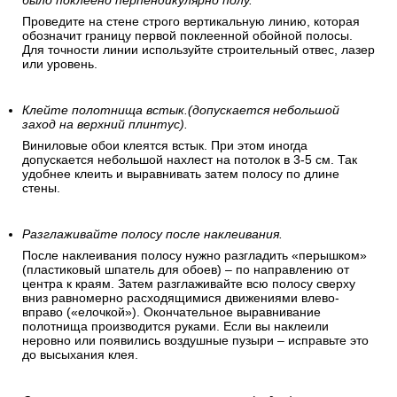
было поклеено перпендикулярно полу.
Проведите на стене строго вертикальную линию, которая
обозначит границу первой поклеенной обойной полосы.
Для точности линии используйте строительный отвес, лазер
или уровень.
Клейте полотнища встык.(допускается небольшой
заход на верхний плинтус).
Виниловые обои клеятся встык. При этом иногда
допускается небольшой нахлест на потолок в 3-5 см. Так
удобнее клеить и выравнивать затем полосу по длине
стены.
Разглаживайте полосу после наклеивания.
После наклеивания полосу нужно разгладить «перышком»
(пластиковый шпатель для обоев) – по направлению от
центра к краям. Затем разглаживайте всю полосу сверху
вниз равномерно расходящимися движениями влево-
вправо («елочкой»). Окончательное выравнивание
полотнища производится руками. Если вы наклеили
неровно или появились воздушные пузыри – исправьте это
до высыхания клея.