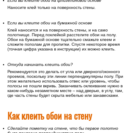
Если вы клеите обои на флизелиновой основе
Наносите клей только на поверхность стены.
Е
сли вы клеите обои на бумажной основе
Клей наносится и на поверхность стены, и на само
полотнище. Перед поклейкой расстелите обои на полу.
Обои на бумажной основе тщательно смажьте клеем и
сложите пополам для пропитки. Спустя некоторое время
(точная цифра указана в инструкции) их можно клеить.
Откуда начинать клеить обои?
Рекомендуется это делать от угла или дверного/оконного
проемов, поскольку эти линии перпендикулярны полу. При
этом желательно использовать отвес или уровень, чтобы
полосы не пошли вкривь. Заканчивать оклеивание нужно в
каком-нибудь незаметном месте – над дверью, в углу, там,
где часть стены будет скрыта мебелью или занавесками.
Как клеить обои на стену
Сделайте пометку на стене, что бы первое полотно