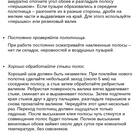
аккуратно отогните угол обоев и разгладьте полосу
«перышком». Если пузыри образовались в середине
полотнища – разгоните их в разные стороны, дробя на
мелкие части и выдавливая на край. Для этого используйте
«перышко» или резиновый валик.
Постоянно проверяйте полотнища
.
При работе постоянно осматривайте наклеенные полосы –
нет ли складок, неровностей и воздушных пузырей.
Хорошо обработайте стыки полос.
Хороший шов должен быть незаметен. При поклейке нового
полотна сделайте небольшой заход (около 5 мм) на
соседнюю полосу, а стык затем обработайте ребристым
валиком. Ребристая поверхность валика мягко вдавливает
стыки, сминает их и выравнивает полосы. Затем подтяните
края стыков друг к другу пальцами, разгладьте перышком и
снова прокатайте валиком. Чередуйте этот цикл несколько
раз. Переход полотнищ должен ощущаться только
ладонью. После высыхания клея полосы чуть стянутся и
совмещение полос будет полным. Полное высыхание
виниловых обоев займет около двух суток при комнатной
температуре, без сквозняков.