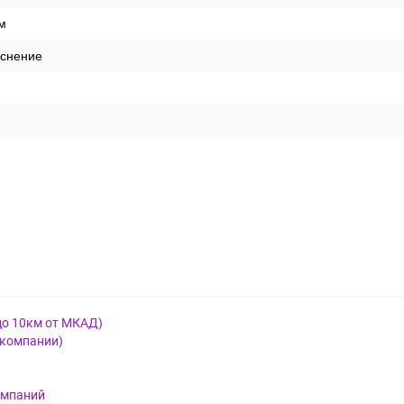
м
иснение
до 10км от МКАД)
 компании)
омпаний