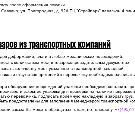
почту после оформления покупки.
 Саввино, ул. Пригородная, д. 92А ТЦ "Стройпарк" павильон 4 лини
варов из транспортных компаний
ледов деформации, влаги и любых механических повреждений.
 мест с количеством мест в товаросопроводительных документах.
вовать количеству мест, указанных в транспортной накладной.
наков и отсутствия претензий к перевозчику необходимо расписатьс
 при обнаружении повреждений упаковки необходимо составить прет
е произвести вскрытие упаковки для проверки на наличие поврежде
чатью перевозчика, подписать приёмную накладную и забрать груз.
быть предоставлены для заполнения менеджером транспортной ко
овки заказа Вы можете обращаться к нам, по телефону.
+7(495)12