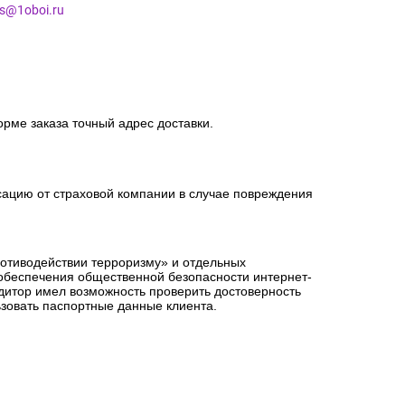
es@1oboi.ru
орме заказа точный адрес доставки.
сацию от страховой компании в случае повреждения
ротиводействии терроризму» и отдельных
 обеспечения общественной безопасности интернет-
едитор имел возможность проверить достоверность
зовать паспортные данные клиента.