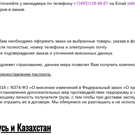
уточняйте у менеджера по телефону
+7(495)128-48-87
на Email
sal
ов в заказе.
 Вам необходимо оформить заказ на выбранные товары, указав в ф
ля полностью, номер телефона и электронную почту
ля подтверждения заказа и уточнения внесенных данных.
одлежит страхованию, данная мера позволит Вам получить компен
предоставление паспорта.
2016 г. N374-ФЗ «О внесении изменений в Федеральный закон «О п
 установления дополнительных мер противодействия терроризму и
ющему личность получателя груза, с тем чтобы при доставке эксп
отразить ее в договоре. Мы обязуемся не разглашать и не исполь
усь и Казахстан