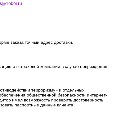
es@1oboi.ru
орме заказа точный адрес доставки.
сацию от страховой компании в случае повреждения
ротиводействии терроризму» и отдельных
 обеспечения общественной безопасности интернет-
едитор имел возможность проверить достоверность
зовать паспортные данные клиента.