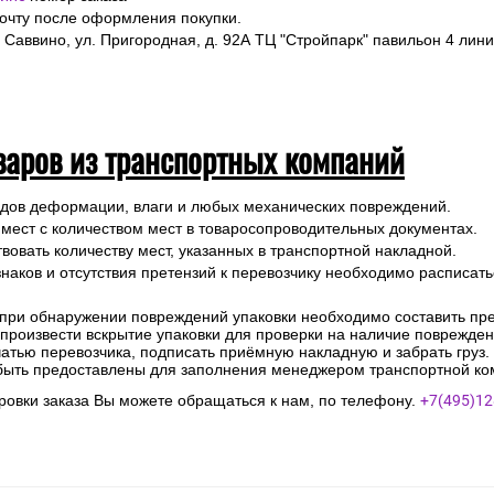
почту после оформления покупки.
 Саввино, ул. Пригородная, д. 92А ТЦ "Стройпарк" павильон 4 лини
варов из транспортных компаний
ледов деформации, влаги и любых механических повреждений.
 мест с количеством мест в товаросопроводительных документах.
вовать количеству мест, указанных в транспортной накладной.
наков и отсутствия претензий к перевозчику необходимо расписатьс
 при обнаружении повреждений упаковки необходимо составить прет
е произвести вскрытие упаковки для проверки на наличие поврежде
чатью перевозчика, подписать приёмную накладную и забрать груз.
быть предоставлены для заполнения менеджером транспортной ко
овки заказа Вы можете обращаться к нам, по телефону.
+7(495)12