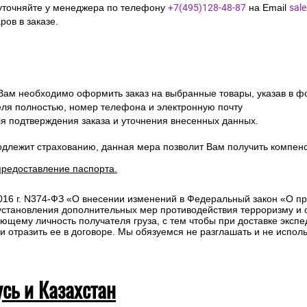
уточняйте у менеджера по телефону
+7(495)128-48-87
на Email
sal
ов в заказе.
 Вам необходимо оформить заказ на выбранные товары, указав в ф
ля полностью, номер телефона и электронную почту
ля подтверждения заказа и уточнения внесенных данных.
одлежит страхованию, данная мера позволит Вам получить компен
предоставление паспорта.
2016 г. N374-ФЗ «О внесении изменений в Федеральный закон «О п
 установления дополнительных мер противодействия терроризму и
ющему личность получателя груза, с тем чтобы при доставке эксп
отразить ее в договоре. Мы обязуемся не разглашать и не исполь
усь и Казахстан