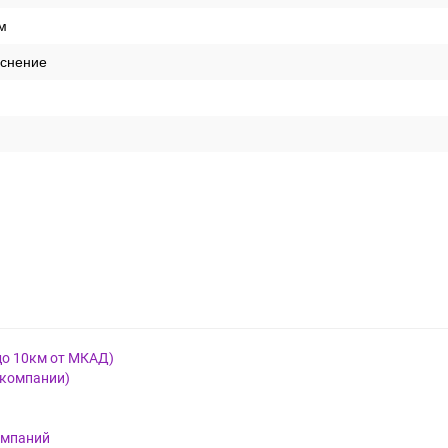
м
иснение
до 10км от МКАД)
 компании)
омпаний