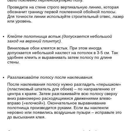
было поклеено перпендикулярно полу.
Проведите на стене строго вертикальную линию, которая
обозначит границу первой поклеенной обойной полосы.
Для точности линии используйте строительный отвес, лазер
или уровень.
Клейте полотнища встык.(допускается небольшой
заход на верхний плинтус).
Виниловые обои клеятся встык. При этом иногда
допускается небольшой нахлест на потолок в 3-5 см. Так
удобнее клеить и выравнивать затем полосу по длине
стены.
Разглаживайте полосу после наклеивания.
После наклеивания полосу нужно разгладить «перышком»
(пластиковый шпатель для обоев) – по направлению от
центра к краям. Затем разглаживайте всю полосу сверху
вниз равномерно расходящимися движениями влево-
вправо («елочкой»). Окончательное выравнивание
полотнища производится руками. Если вы наклеили
неровно или появились воздушные пузыри – исправьте это
до высыхания клея.