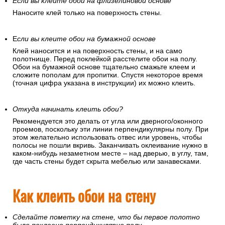
Если вы клеите обои на флизелиновой основе
Наносите клей только на поверхность стены.
Е
сли вы клеите обои на бумажной основе
Клей наносится и на поверхность стены, и на само
полотнище. Перед поклейкой расстелите обои на полу.
Обои на бумажной основе тщательно смажьте клеем и
сложите пополам для пропитки. Спустя некоторое время
(точная цифра указана в инструкции) их можно клеить.
Откуда начинать клеить обои?
Рекомендуется это делать от угла или дверного/оконного
проемов, поскольку эти линии перпендикулярны полу. При
этом желательно использовать отвес или уровень, чтобы
полосы не пошли вкривь. Заканчивать оклеивание нужно в
каком-нибудь незаметном месте – над дверью, в углу, там,
где часть стены будет скрыта мебелью или занавесками.
Как клеить обои на стену
Сделайте пометку на стене, что бы первое полотно