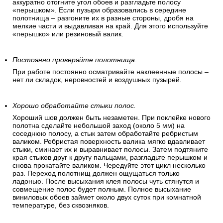
аккуратно отогните угол обоев и разгладьте полосу
«перышком». Если пузыри образовались в середине
полотнища – разгоните их в разные стороны, дробя на
мелкие части и выдавливая на край. Для этого используйте
«перышко» или резиновый валик.
Постоянно проверяйте полотнища
.
При работе постоянно осматривайте наклеенные полосы –
нет ли складок, неровностей и воздушных пузырей.
Хорошо обработайте стыки полос.
Хороший шов должен быть незаметен. При поклейке нового
полотна сделайте небольшой заход (около 5 мм) на
соседнюю полосу, а стык затем обработайте ребристым
валиком. Ребристая поверхность валика мягко вдавливает
стыки, сминает их и выравнивает полосы. Затем подтяните
края стыков друг к другу пальцами, разгладьте перышком и
снова прокатайте валиком. Чередуйте этот цикл несколько
раз. Переход полотнищ должен ощущаться только
ладонью. После высыхания клея полосы чуть стянутся и
совмещение полос будет полным. Полное высыхание
виниловых обоев займет около двух суток при комнатной
температуре, без сквозняков.