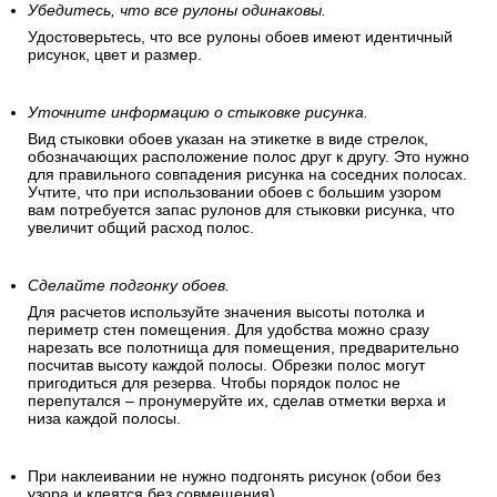
Убедитесь, что все рулоны одинаковы.
Удостоверьтесь, что все рулоны обоев имеют идентичный
рисунок, цвет и размер.
Уточните информацию о стыковке рисунка.
Вид стыковки обоев указан на этикетке в виде стрелок,
обозначающих расположение полос друг к другу. Это нужно
для правильного совпадения рисунка на соседних полосах.
Учтите, что при использовании обоев с большим узором
вам потребуется запас рулонов для стыковки рисунка, что
увеличит общий расход полос.
Сделайте подгонку обоев.
Для расчетов используйте значения высоты потолка и
периметр стен помещения. Для удобства можно сразу
нарезать все полотнища для помещения, предварительно
посчитав высоту каждой полосы. Обрезки полос могут
пригодиться для резерва. Чтобы порядок полос не
перепутался – пронумеруйте их, сделав отметки верха и
низа каждой полосы.
При наклеивании не нужно подгонять рисунок (обои без
узора и клеятся без совмещения).