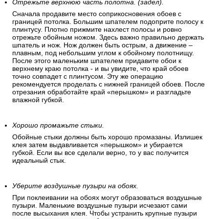
Отрежьте верхнюю часть полотна. (задел).
Сначала продавите место соприкосновения обоев с
границей потолка. Большим шпателем подоприте полосу к
плинтусу. Плотно прижмите нахлест полосы и ровно
отрежьте обойным ножом. Здесь важно правильно держать
шпатель и нож. Нож должен быть острым, а движение –
плавным, под небольшим углом к обойному полотнищу.
После этого маленьким шпателем придавите обои к
верхнему краю потолка - и вы увидите, что край обоев
точно совпадет с плинтусом. Эту же операцию
рекомендуется проделать с нижней границей обоев. После
отрезания обработайте край «перышком» и разгладьте
влажной губкой.
Хорошо промажьте стыки.
Обойные стыки должны быть хорошо промазаны. Излишек
клея затем выдавливается «перышком» и убирается
губкой. Если вы все сделали верно, то у вас получится
идеальный стык.
Уберите воздушные пузыри на обоях.
При поклеивании на обоях могут образоваться воздушные
пузыри. Маленькие воздушные пузыри исчезают сами
после высыхания клея. Чтобы устранить крупные пузыри