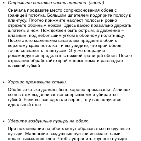
Отрежьте верхнюю часть полотна. (задел).
Сначала продавите место соприкосновения обоев с
границей потолка. Большим шпателем подоприте полосу к
плинтусу. Плотно прижмите нахлест полосы и ровно
отрежьте обойным ножом. Здесь важно правильно держать
шпатель и нож. Нож должен быть острым, а движение –
плавным, под небольшим углом к обойному полотнищу.
После этого маленьким шпателем придавите обои к
верхнему краю потолка - и вы увидите, что край обоев
точно совпадет с плинтусом. Эту же операцию
рекомендуется проделать с нижней границей обоев. После
отрезания обработайте край «перышком» и разгладьте
влажной губкой.
Хорошо промажьте стыки.
Обойные стыки должны быть хорошо промазаны. Излишек
клея затем выдавливается «перышком» и убирается
губкой. Если вы все сделали верно, то у вас получится
идеальный стык.
Уберите воздушные пузыри на обоях.
При поклеивании на обоях могут образоваться воздушные
пузыри. Маленькие воздушные пузыри исчезают сами
после высыхания клея. Чтобы устранить крупные пузыри