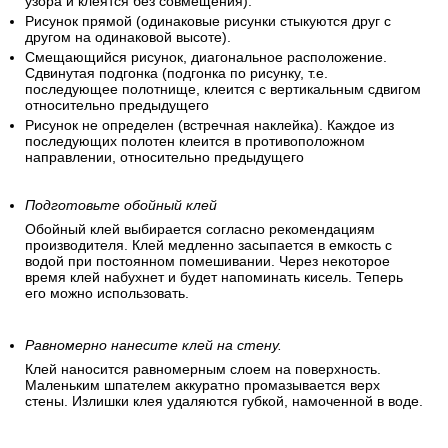
узора и клеятся без совмещения).
Рисунок прямой (одинаковые рисунки стыкуются друг с
другом на одинаковой высоте).
Смещающийся рисунок, диагональное расположение.
Сдвинутая подгонка (подгонка по рисунку, т.е.
последующее полотнище, клеится с вертикальным сдвигом
относительно предыдущего
Рисунок не определен (встречная наклейка). Каждое из
последующих полотен клеится в противоположном
направлении, относительно предыдущего
Подготовьте обойный клей
Обойный клей выбирается согласно рекомендациям
производителя. Клей медленно засыпается в емкость с
водой при постоянном помешивании. Через некоторое
время клей набухнет и будет напоминать кисель. Теперь
его можно использовать.
Равномерно нанесите клей на стену.
Клей наносится равномерным слоем на поверхность.
Маленьким шпателем аккуратно промазывается верх
стены. Излишки клея удаляются губкой, намоченной в воде.