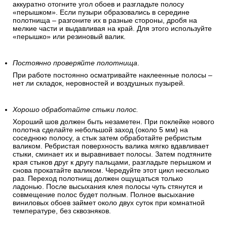
аккуратно отогните угол обоев и разгладьте полосу
«перышком». Если пузыри образовались в середине
полотнища – разгоните их в разные стороны, дробя на
мелкие части и выдавливая на край. Для этого используйте
«перышко» или резиновый валик.
Постоянно проверяйте полотнища
.
При работе постоянно осматривайте наклеенные полосы –
нет ли складок, неровностей и воздушных пузырей.
Хорошо обработайте стыки полос.
Хороший шов должен быть незаметен. При поклейке нового
полотна сделайте небольшой заход (около 5 мм) на
соседнюю полосу, а стык затем обработайте ребристым
валиком. Ребристая поверхность валика мягко вдавливает
стыки, сминает их и выравнивает полосы. Затем подтяните
края стыков друг к другу пальцами, разгладьте перышком и
снова прокатайте валиком. Чередуйте этот цикл несколько
раз. Переход полотнищ должен ощущаться только
ладонью. После высыхания клея полосы чуть стянутся и
совмещение полос будет полным. Полное высыхание
виниловых обоев займет около двух суток при комнатной
температуре, без сквозняков.