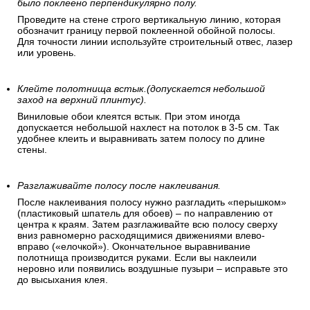
было поклеено перпендикулярно полу.
Проведите на стене строго вертикальную линию, которая
обозначит границу первой поклеенной обойной полосы.
Для точности линии используйте строительный отвес, лазер
или уровень.
Клейте полотнища встык.(допускается небольшой
заход на верхний плинтус).
Виниловые обои клеятся встык. При этом иногда
допускается небольшой нахлест на потолок в 3-5 см. Так
удобнее клеить и выравнивать затем полосу по длине
стены.
Разглаживайте полосу после наклеивания.
После наклеивания полосу нужно разгладить «перышком»
(пластиковый шпатель для обоев) – по направлению от
центра к краям. Затем разглаживайте всю полосу сверху
вниз равномерно расходящимися движениями влево-
вправо («елочкой»). Окончательное выравнивание
полотнища производится руками. Если вы наклеили
неровно или появились воздушные пузыри – исправьте это
до высыхания клея.