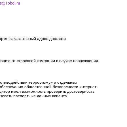
es@1oboi.ru
орме заказа точный адрес доставки.
сацию от страховой компании в случае повреждения
ротиводействии терроризму» и отдельных
 обеспечения общественной безопасности интернет-
едитор имел возможность проверить достоверность
зовать паспортные данные клиента.