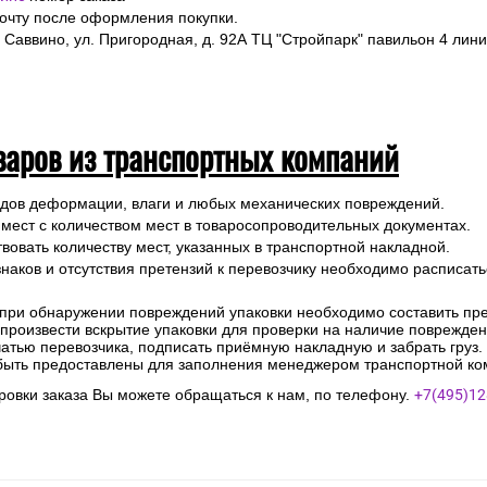
почту после оформления покупки.
 Саввино, ул. Пригородная, д. 92А ТЦ "Стройпарк" павильон 4 лини
варов из транспортных компаний
ледов деформации, влаги и любых механических повреждений.
 мест с количеством мест в товаросопроводительных документах.
вовать количеству мест, указанных в транспортной накладной.
наков и отсутствия претензий к перевозчику необходимо расписатьс
 при обнаружении повреждений упаковки необходимо составить прет
е произвести вскрытие упаковки для проверки на наличие поврежде
чатью перевозчика, подписать приёмную накладную и забрать груз.
быть предоставлены для заполнения менеджером транспортной ко
овки заказа Вы можете обращаться к нам, по телефону.
+7(495)12