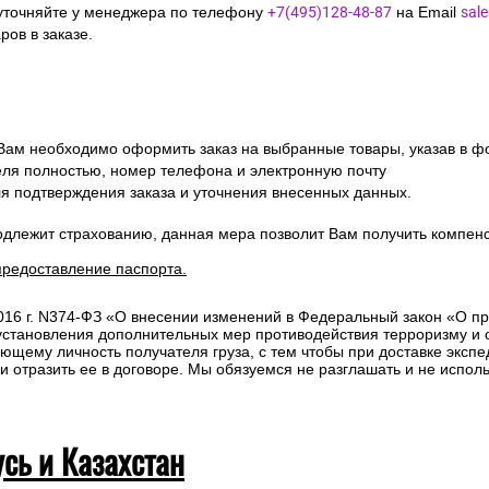
уточняйте у менеджера по телефону
+7(495)128-48-87
на Email
sal
ов в заказе.
 Вам необходимо оформить заказ на выбранные товары, указав в ф
ля полностью, номер телефона и электронную почту
ля подтверждения заказа и уточнения внесенных данных.
одлежит страхованию, данная мера позволит Вам получить компен
предоставление паспорта.
2016 г. N374-ФЗ «О внесении изменений в Федеральный закон «О п
 установления дополнительных мер противодействия терроризму и
ющему личность получателя груза, с тем чтобы при доставке эксп
отразить ее в договоре. Мы обязуемся не разглашать и не исполь
усь и Казахстан