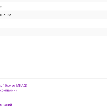
м
иснение
до 10км от МКАД)
 компании)
омпаний