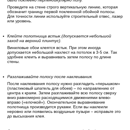
было поклеено перпендикулярно полу.
Проведите на стене строго вертикальную линию, которая
обозначит границу первой поклеенной обойной полосы.
Для точности линии используйте строительный отвес, лазер
или уровень.
Клейте полотнища встык.(допускается небольшой
заход на верхний плинтус).
Виниловые обои клеятся встык. При этом иногда
допускается небольшой нахлест на потолок в 3-5 см. Так
удобнее клеить и выравнивать затем полосу по длине
стены.
Разглаживайте полосу после наклеивания.
После наклеивания полосу нужно разгладить «перышком»
(пластиковый шпатель для обоев) – по направлению от
центра к краям. Затем разглаживайте всю полосу сверху
вниз равномерно расходящимися движениями влево-
вправо («елочкой»). Окончательное выравнивание
полотнища производится руками. Если вы наклеили
неровно или появились воздушные пузыри – исправьте это
до высыхания клея.