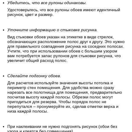
Убедитесь, что все рулоны одинаковы.
Удостоверьтесь, что все рулоны обоев имеют идентичный
рисунок, цвет и размер.
Уточните информацию о стыковке рисунка.
Вид стыковки обоев указан на этикетке в виде стрелок,
обозначающих расположение полос друг к другу. Это нужно
для правильного совпадения рисунка на соседних полосах.
Учтите, что при использовании обоев с большим узором
вам потребуется запас рулонов для стыковки рисунка, что
увеличит общий расход полос.
Сделайте подгонку обоев.
Для расчетов используйте значения высоты потолка и
периметр стен помещения. Для удобства можно сразу
нарезать все полотнища для помещения, предварительно
посчитав высоту каждой полосы. Обрезки полос могут
пригодиться для резерва. Чтобы порядок полос не
перепутался – пронумеруйте их, сделав отметки верха и
низа каждой полосы.
При наклеивании не нужно подгонять рисунок (обои без
узора и клеятся без совмещения).