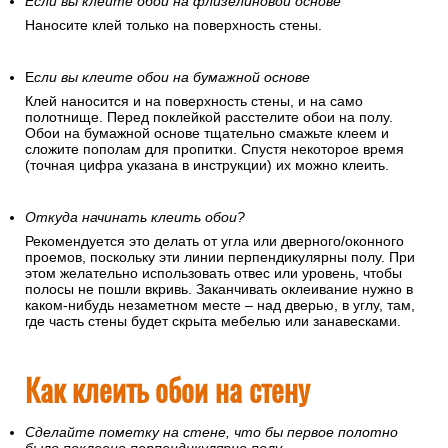
Если вы клеите обои на флизелиновой основе
Наносите клей только на поверхность стены.
Е
сли вы клеите обои на бумажной основе
Клей наносится и на поверхность стены, и на само
полотнище. Перед поклейкой расстелите обои на полу.
Обои на бумажной основе тщательно смажьте клеем и
сложите пополам для пропитки. Спустя некоторое время
(точная цифра указана в инструкции) их можно клеить.
Откуда начинать клеить обои?
Рекомендуется это делать от угла или дверного/оконного
проемов, поскольку эти линии перпендикулярны полу. При
этом желательно использовать отвес или уровень, чтобы
полосы не пошли вкривь. Заканчивать оклеивание нужно в
каком-нибудь незаметном месте – над дверью, в углу, там,
где часть стены будет скрыта мебелью или занавесками.
Как клеить обои на стену
Сделайте пометку на стене, что бы первое полотно