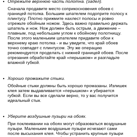
Отрежьте верхнюю часть полотна. (задел).
Сначала продавите место соприкосновения обоев с
границей потолка. Большим шпателем подоприте полосу к
плинтусу. Плотно прижмите нахлест полосы и ровно
отрежьте обойным ножом. Здесь важно правильно держать
шпатель и нож. Нож должен быть острым, а движение –
плавным, под небольшим углом к обойному полотнищу.
После этого маленьким шпателем придавите обои к
верхнему краю потолка - и вы увидите, что край обоев
точно совпадет с плинтусом. Эту же операцию
рекомендуется проделать с нижней границей обоев. После
отрезания обработайте край «перышком» и разгладьте
влажной губкой.
Хорошо промажьте стыки.
Обойные стыки должны быть хорошо промазаны. Излишек
клея затем выдавливается «перышком» и убирается
губкой. Если вы все сделали верно, то у вас получится
идеальный стык.
Уберите воздушные пузыри на обоях.
При поклеивании на обоях могут образоваться воздушные
пузыри. Маленькие воздушные пузыри исчезают сами
после высыхания клея. Чтобы устранить крупные пузыри