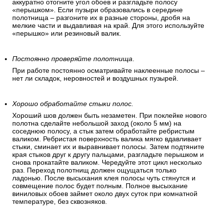
аккуратно отогните угол обоев и разгладьте полосу
«перышком». Если пузыри образовались в середине
полотнища – разгоните их в разные стороны, дробя на
мелкие части и выдавливая на край. Для этого используйте
«перышко» или резиновый валик.
Постоянно проверяйте полотнища
.
При работе постоянно осматривайте наклеенные полосы –
нет ли складок, неровностей и воздушных пузырей.
Хорошо обработайте стыки полос.
Хороший шов должен быть незаметен. При поклейке нового
полотна сделайте небольшой заход (около 5 мм) на
соседнюю полосу, а стык затем обработайте ребристым
валиком. Ребристая поверхность валика мягко вдавливает
стыки, сминает их и выравнивает полосы. Затем подтяните
края стыков друг к другу пальцами, разгладьте перышком и
снова прокатайте валиком. Чередуйте этот цикл несколько
раз. Переход полотнищ должен ощущаться только
ладонью. После высыхания клея полосы чуть стянутся и
совмещение полос будет полным. Полное высыхание
виниловых обоев займет около двух суток при комнатной
температуре, без сквозняков.