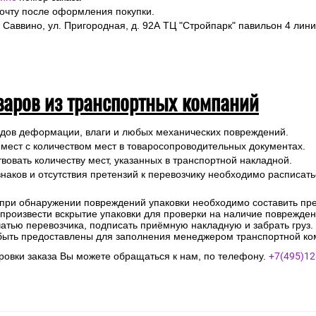
почту после оформления покупки.
 Саввино, ул. Пригородная, д. 92А ТЦ "Стройпарк" павильон 4 лини
варов из транспортных компаний
ледов деформации, влаги и любых механических повреждений.
 мест с количеством мест в товаросопроводительных документах.
вовать количеству мест, указанных в транспортной накладной.
наков и отсутствия претензий к перевозчику необходимо расписатьс
 при обнаружении повреждений упаковки необходимо составить прет
е произвести вскрытие упаковки для проверки на наличие поврежде
чатью перевозчика, подписать приёмную накладную и забрать груз.
быть предоставлены для заполнения менеджером транспортной ко
овки заказа Вы можете обращаться к нам, по телефону.
+7(495)12