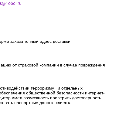
es@1oboi.ru
орме заказа точный адрес доставки.
сацию от страховой компании в случае повреждения
ротиводействии терроризму» и отдельных
 обеспечения общественной безопасности интернет-
едитор имел возможность проверить достоверность
зовать паспортные данные клиента.