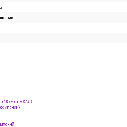
м
иснение
до 10км от МКАД)
 компании)
омпаний