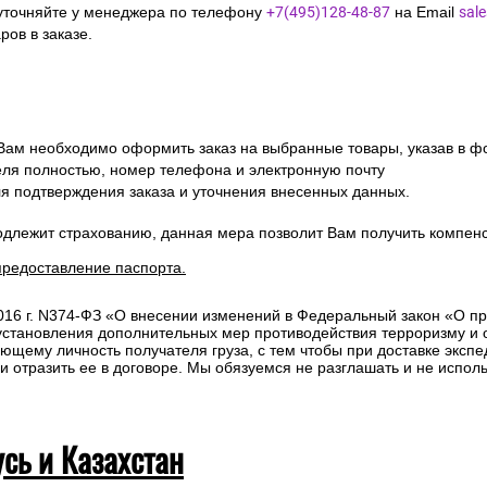
уточняйте у менеджера по телефону
+7(495)128-48-87
на Email
sal
ов в заказе.
 Вам необходимо оформить заказ на выбранные товары, указав в ф
ля полностью, номер телефона и электронную почту
ля подтверждения заказа и уточнения внесенных данных.
одлежит страхованию, данная мера позволит Вам получить компен
предоставление паспорта.
2016 г. N374-ФЗ «О внесении изменений в Федеральный закон «О п
 установления дополнительных мер противодействия терроризму и
ющему личность получателя груза, с тем чтобы при доставке эксп
отразить ее в договоре. Мы обязуемся не разглашать и не исполь
усь и Казахстан