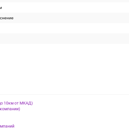
м
иснение
до 10км от МКАД)
 компании)
омпаний