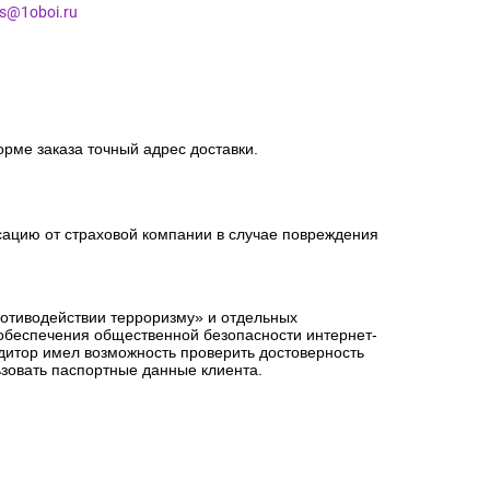
es@1oboi.ru
орме заказа точный адрес доставки.
сацию от страховой компании в случае повреждения
ротиводействии терроризму» и отдельных
 обеспечения общественной безопасности интернет-
едитор имел возможность проверить достоверность
зовать паспортные данные клиента.