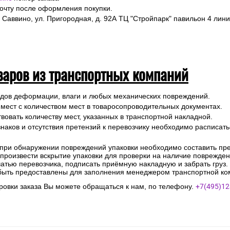
почту после оформления покупки.
 Саввино, ул. Пригородная, д. 92А ТЦ "Стройпарк" павильон 4 лини
варов из транспортных компаний
ледов деформации, влаги и любых механических повреждений.
 мест с количеством мест в товаросопроводительных документах.
вовать количеству мест, указанных в транспортной накладной.
наков и отсутствия претензий к перевозчику необходимо расписатьс
 при обнаружении повреждений упаковки необходимо составить прет
е произвести вскрытие упаковки для проверки на наличие поврежде
чатью перевозчика, подписать приёмную накладную и забрать груз.
быть предоставлены для заполнения менеджером транспортной ко
овки заказа Вы можете обращаться к нам, по телефону.
+7(495)12