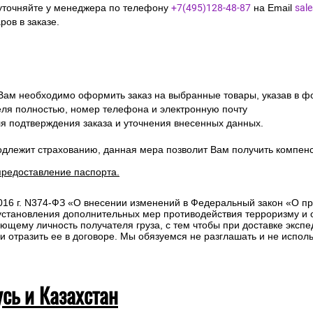
уточняйте у менеджера по телефону
+7(495)128-48-87
на Email
sal
ов в заказе.
 Вам необходимо оформить заказ на выбранные товары, указав в ф
ля полностью, номер телефона и электронную почту
ля подтверждения заказа и уточнения внесенных данных.
одлежит страхованию, данная мера позволит Вам получить компен
предоставление паспорта.
2016 г. N374-ФЗ «О внесении изменений в Федеральный закон «О п
 установления дополнительных мер противодействия терроризму и
ющему личность получателя груза, с тем чтобы при доставке эксп
отразить ее в договоре. Мы обязуемся не разглашать и не исполь
усь и Казахстан