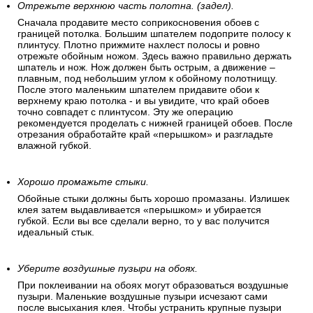
Отрежьте верхнюю часть полотна. (задел).
Сначала продавите место соприкосновения обоев с
границей потолка. Большим шпателем подоприте полосу к
плинтусу. Плотно прижмите нахлест полосы и ровно
отрежьте обойным ножом. Здесь важно правильно держать
шпатель и нож. Нож должен быть острым, а движение –
плавным, под небольшим углом к обойному полотнищу.
После этого маленьким шпателем придавите обои к
верхнему краю потолка - и вы увидите, что край обоев
точно совпадет с плинтусом. Эту же операцию
рекомендуется проделать с нижней границей обоев. После
отрезания обработайте край «перышком» и разгладьте
влажной губкой.
Хорошо промажьте стыки.
Обойные стыки должны быть хорошо промазаны. Излишек
клея затем выдавливается «перышком» и убирается
губкой. Если вы все сделали верно, то у вас получится
идеальный стык.
Уберите воздушные пузыри на обоях.
При поклеивании на обоях могут образоваться воздушные
пузыри. Маленькие воздушные пузыри исчезают сами
после высыхания клея. Чтобы устранить крупные пузыри