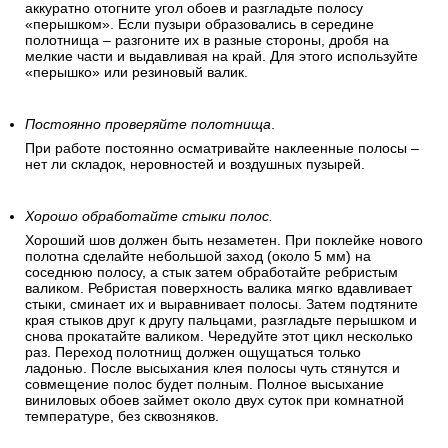
аккуратно отогните угол обоев и разгладьте полосу
«перышком». Если пузыри образовались в середине
полотнища – разгоните их в разные стороны, дробя на
мелкие части и выдавливая на край. Для этого используйте
«перышко» или резиновый валик.
Постоянно проверяйте полотнища
.
При работе постоянно осматривайте наклеенные полосы –
нет ли складок, неровностей и воздушных пузырей.
Хорошо обработайте стыки полос.
Хороший шов должен быть незаметен. При поклейке нового
полотна сделайте небольшой заход (около 5 мм) на
соседнюю полосу, а стык затем обработайте ребристым
валиком. Ребристая поверхность валика мягко вдавливает
стыки, сминает их и выравнивает полосы. Затем подтяните
края стыков друг к другу пальцами, разгладьте перышком и
снова прокатайте валиком. Чередуйте этот цикл несколько
раз. Переход полотнищ должен ощущаться только
ладонью. После высыхания клея полосы чуть стянутся и
совмещение полос будет полным. Полное высыхание
виниловых обоев займет около двух суток при комнатной
температуре, без сквозняков.