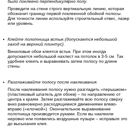
было поклеено перпендикулярно полу.
Проведите на стене строго вертикальную линию, которая
обозначит границу первой поклеенной обойной полосы.
Для точности линии используйте строительный отвес, лазер
или уровень.
Клейте полотнища встык.(допускается небольшой
заход на верхний плинтус).
Виниловые обои клеятся встык. При этом иногда
допускается небольшой нахлест на потолок в 3-5 см. Так
удобнее клеить и выравнивать затем полосу по длине
стены.
Разглаживайте полосу после наклеивания.
После наклеивания полосу нужно разгладить «перышком»
(пластиковый шпатель для обоев) – по направлению от
центра к краям. Затем разглаживайте всю полосу сверху
вниз равномерно расходящимися движениями влево-
вправо («елочкой»). Окончательное выравнивание
полотнища производится руками. Если вы наклеили
неровно или появились воздушные пузыри – исправьте это
до высыхания клея.