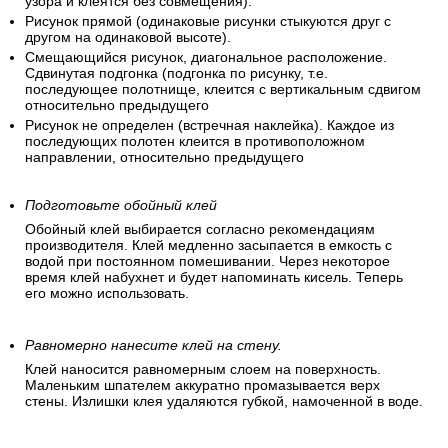
узора и клеятся без совмещения).
Рисунок прямой (одинаковые рисунки стыкуются друг с
другом на одинаковой высоте).
Смещающийся рисунок, диагональное расположение.
Сдвинутая подгонка (подгонка по рисунку, т.е.
последующее полотнище, клеится с вертикальным сдвигом
относительно предыдущего
Рисунок не определен (встречная наклейка). Каждое из
последующих полотен клеится в противоположном
направлении, относительно предыдущего
Подготовьте обойный клей
Обойный клей выбирается согласно рекомендациям
производителя. Клей медленно засыпается в емкость с
водой при постоянном помешивании. Через некоторое
время клей набухнет и будет напоминать кисель. Теперь
его можно использовать.
Равномерно нанесите клей на стену.
Клей наносится равномерным слоем на поверхность.
Маленьким шпателем аккуратно промазывается верх
стены. Излишки клея удаляются губкой, намоченной в воде.