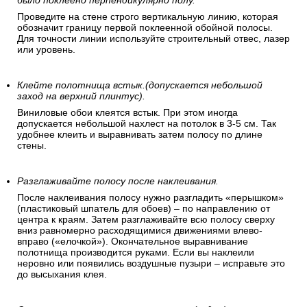
было поклеено перпендикулярно полу.
Проведите на стене строго вертикальную линию, которая
обозначит границу первой поклеенной обойной полосы.
Для точности линии используйте строительный отвес, лазер
или уровень.
Клейте полотнища встык.(допускается небольшой
заход на верхний плинтус).
Виниловые обои клеятся встык. При этом иногда
допускается небольшой нахлест на потолок в 3-5 см. Так
удобнее клеить и выравнивать затем полосу по длине
стены.
Разглаживайте полосу после наклеивания.
После наклеивания полосу нужно разгладить «перышком»
(пластиковый шпатель для обоев) – по направлению от
центра к краям. Затем разглаживайте всю полосу сверху
вниз равномерно расходящимися движениями влево-
вправо («елочкой»). Окончательное выравнивание
полотнища производится руками. Если вы наклеили
неровно или появились воздушные пузыри – исправьте это
до высыхания клея.