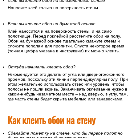
Если вы клеите обои на флизелиновой основе
Наносите клей только на поверхность стены.
Е
сли вы клеите обои на бумажной основе
Клей наносится и на поверхность стены, и на само
полотнище. Перед поклейкой расстелите обои на полу.
Обои на бумажной основе тщательно смажьте клеем и
сложите пополам для пропитки. Спустя некоторое время
(точная цифра указана в инструкции) их можно клеить.
Откуда начинать клеить обои?
Рекомендуется это делать от угла или дверного/оконного
проемов, поскольку эти линии перпендикулярны полу. При
этом желательно использовать отвес или уровень, чтобы
полосы не пошли вкривь. Заканчивать оклеивание нужно в
каком-нибудь незаметном месте – над дверью, в углу, там,
где часть стены будет скрыта мебелью или занавесками.
Как клеить обои на стену
Сделайте пометку на стене, что бы первое полотно