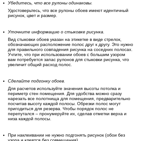
Убедитесь, что все рулоны одинаковы.
Удостоверьтесь, что все рулоны обоев имеют идентичный
рисунок, цвет и размер.
Уточните информацию о стыковке рисунка.
Вид стыковки обоев указан на этикетке в виде стрелок,
обозначающих расположение полос друг к другу. Это нужно
для правильного совпадения рисунка на соседних полосах.
Учтите, что при использовании обоев с большим узором
вам потребуется запас рулонов для стыковки рисунка, что
увеличит общий расход полос.
Сделайте подгонку обоев.
Для расчетов используйте значения высоты потолка и
периметр стен помещения. Для удобства можно сразу
нарезать все полотнища для помещения, предварительно
посчитав высоту каждой полосы. Обрезки полос могут
пригодиться для резерва. Чтобы порядок полос не
перепутался – пронумеруйте их, сделав отметки верха и
низа каждой полосы.
При наклеивании не нужно подгонять рисунок (обои без
узора и клеятся без совмещения).