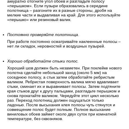
аккуратно отогните угол обоев и разгладьте полосу
«перышком». Если пузыри образовались в середине
полотнища – разгоните их в разные стороны, дробя на
мелкие части и выдавливая на край. Для этого используйте
«перышко» или резиновый валик.
Постоянно проверяйте полотнища
.
При работе постоянно осматривайте наклеенные полосы –
нет ли складок, неровностей и воздушных пузырей.
Хорошо обработайте стыки полос.
Хороший шов должен быть незаметен. При поклейке нового
полотна сделайте небольшой заход (около 5 мм) на
соседнюю полосу, а стык затем обработайте ребристым
валиком. Ребристая поверхность валика мягко вдавливает
стыки, сминает их и выравнивает полосы. Затем подтяните
края стыков друг к другу пальцами, разгладьте перышком и
снова прокатайте валиком. Чередуйте этот цикл несколько
раз. Переход полотнищ должен ощущаться только
ладонью. После высыхания клея полосы чуть стянутся и
совмещение полос будет полным. Полное высыхание
виниловых обоев займет около двух суток при комнатной
температуре, без сквозняков.