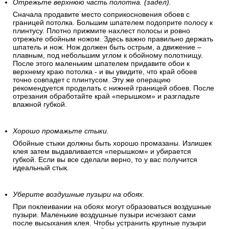
Отрежьте верхнюю часть полотна. (задел).
Сначала продавите место соприкосновения обоев с
границей потолка. Большим шпателем подоприте полосу к
плинтусу. Плотно прижмите нахлест полосы и ровно
отрежьте обойным ножом. Здесь важно правильно держать
шпатель и нож. Нож должен быть острым, а движение –
плавным, под небольшим углом к обойному полотнищу.
После этого маленьким шпателем придавите обои к
верхнему краю потолка - и вы увидите, что край обоев
точно совпадет с плинтусом. Эту же операцию
рекомендуется проделать с нижней границей обоев. После
отрезания обработайте край «перышком» и разгладьте
влажной губкой.
Хорошо промажьте стыки.
Обойные стыки должны быть хорошо промазаны. Излишек
клея затем выдавливается «перышком» и убирается
губкой. Если вы все сделали верно, то у вас получится
идеальный стык.
Уберите воздушные пузыри на обоях.
При поклеивании на обоях могут образоваться воздушные
пузыри. Маленькие воздушные пузыри исчезают сами
после высыхания клея. Чтобы устранить крупные пузыри