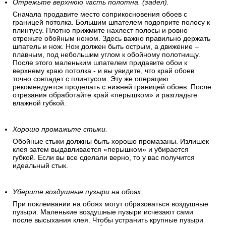
Отрежьте верхнюю часть полотна. (задел).
Сначала продавите место соприкосновения обоев с
границей потолка. Большим шпателем подоприте полосу к
плинтусу. Плотно прижмите нахлест полосы и ровно
отрежьте обойным ножом. Здесь важно правильно держать
шпатель и нож. Нож должен быть острым, а движение –
плавным, под небольшим углом к обойному полотнищу.
После этого маленьким шпателем придавите обои к
верхнему краю потолка - и вы увидите, что край обоев
точно совпадет с плинтусом. Эту же операцию
рекомендуется проделать с нижней границей обоев. После
отрезания обработайте край «перышком» и разгладьте
влажной губкой.
Хорошо промажьте стыки.
Обойные стыки должны быть хорошо промазаны. Излишек
клея затем выдавливается «перышком» и убирается
губкой. Если вы все сделали верно, то у вас получится
идеальный стык.
Уберите воздушные пузыри на обоях.
При поклеивании на обоях могут образоваться воздушные
пузыри. Маленькие воздушные пузыри исчезают сами
после высыхания клея. Чтобы устранить крупные пузыри