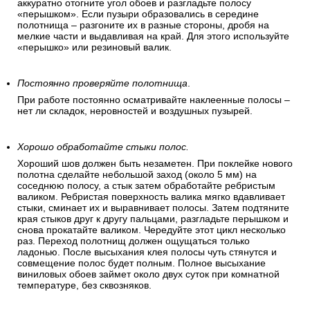
аккуратно отогните угол обоев и разгладьте полосу
«перышком». Если пузыри образовались в середине
полотнища – разгоните их в разные стороны, дробя на
мелкие части и выдавливая на край. Для этого используйте
«перышко» или резиновый валик.
Постоянно проверяйте полотнища
.
При работе постоянно осматривайте наклеенные полосы –
нет ли складок, неровностей и воздушных пузырей.
Хорошо обработайте стыки полос.
Хороший шов должен быть незаметен. При поклейке нового
полотна сделайте небольшой заход (около 5 мм) на
соседнюю полосу, а стык затем обработайте ребристым
валиком. Ребристая поверхность валика мягко вдавливает
стыки, сминает их и выравнивает полосы. Затем подтяните
края стыков друг к другу пальцами, разгладьте перышком и
снова прокатайте валиком. Чередуйте этот цикл несколько
раз. Переход полотнищ должен ощущаться только
ладонью. После высыхания клея полосы чуть стянутся и
совмещение полос будет полным. Полное высыхание
виниловых обоев займет около двух суток при комнатной
температуре, без сквозняков.