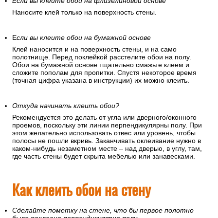
Если вы клеите обои на флизелиновой основе
Наносите клей только на поверхность стены.
Е
сли вы клеите обои на бумажной основе
Клей наносится и на поверхность стены, и на само
полотнище. Перед поклейкой расстелите обои на полу.
Обои на бумажной основе тщательно смажьте клеем и
сложите пополам для пропитки. Спустя некоторое время
(точная цифра указана в инструкции) их можно клеить.
Откуда начинать клеить обои?
Рекомендуется это делать от угла или дверного/оконного
проемов, поскольку эти линии перпендикулярны полу. При
этом желательно использовать отвес или уровень, чтобы
полосы не пошли вкривь. Заканчивать оклеивание нужно в
каком-нибудь незаметном месте – над дверью, в углу, там,
где часть стены будет скрыта мебелью или занавесками.
Как клеить обои на стену
Сделайте пометку на стене, что бы первое полотно