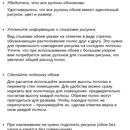
Убедитесь, что все рулоны одинаковы.
Удостоверьтесь, что все рулоны обоев имеют идентичный
рисунок, цвет и размер.
Уточните информацию о стыковке рисунка.
Вид стыковки обоев указан на этикетке в виде стрелок,
обозначающих расположение полос друг к другу. Это нужно
для правильного совпадения рисунка на соседних полосах.
Учтите, что при использовании обоев с большим узором
вам потребуется запас рулонов для стыковки рисунка, что
увеличит общий расход полос.
Сделайте подгонку обоев.
Для расчетов используйте значения высоты потолка и
периметр стен помещения. Для удобства можно сразу
нарезать все полотнища для помещения, предварительно
посчитав высоту каждой полосы. Обрезки полос могут
пригодиться для резерва. Чтобы порядок полос не
перепутался – пронумеруйте их, сделав отметки верха и
низа каждой полосы.
При наклеивании не нужно подгонять рисунок (обои без
узора и клеятся без совмещения).