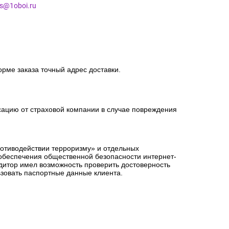
es@1oboi.ru
орме заказа точный адрес доставки.
сацию от страховой компании в случае повреждения
ротиводействии терроризму» и отдельных
 обеспечения общественной безопасности интернет-
едитор имел возможность проверить достоверность
зовать паспортные данные клиента.