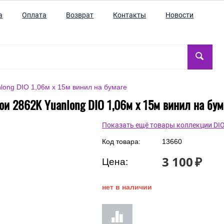
а
Оплата
Возврат
Контакты
Новости
long DIO 1,06м x 15м винил на бумаге
ои 2862K Yuanlong DIO 1,06м x 15м винил на бум
Показать ещё товары коллекции DI
Код товара:
13660
3 100
₽
Цена:
нет в наличии