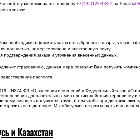
уточняйте у менеджера по телефону
+7(495)128-48-87
на Email
sal
ов в заказе.
 Вам необходимо оформить заказ на выбранные товары, указав в ф
ля полностью, номер телефона и электронную почту
ля подтверждения заказа и уточнения внесенных данных.
одлежит страхованию, данная мера позволит Вам получить компен
предоставление паспорта.
2016 г. N374-ФЗ «О внесении изменений в Федеральный закон «О п
 установления дополнительных мер противодействия терроризму и
ющему личность получателя груза, с тем чтобы при доставке эксп
отразить ее в договоре. Мы обязуемся не разглашать и не исполь
усь и Казахстан