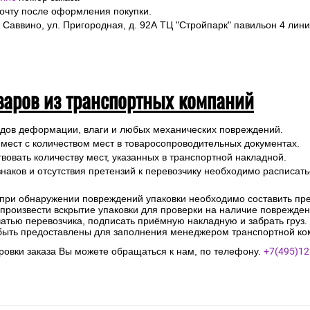
почту после оформления покупки.
 Саввино, ул. Пригородная, д. 92А ТЦ "Стройпарк" павильон 4 лини
варов из транспортных компаний
ледов деформации, влаги и любых механических повреждений.
 мест с количеством мест в товаросопроводительных документах.
вовать количеству мест, указанных в транспортной накладной.
наков и отсутствия претензий к перевозчику необходимо расписатьс
 при обнаружении повреждений упаковки необходимо составить прет
е произвести вскрытие упаковки для проверки на наличие поврежде
чатью перевозчика, подписать приёмную накладную и забрать груз.
быть предоставлены для заполнения менеджером транспортной ко
овки заказа Вы можете обращаться к нам, по телефону.
+7(495)12