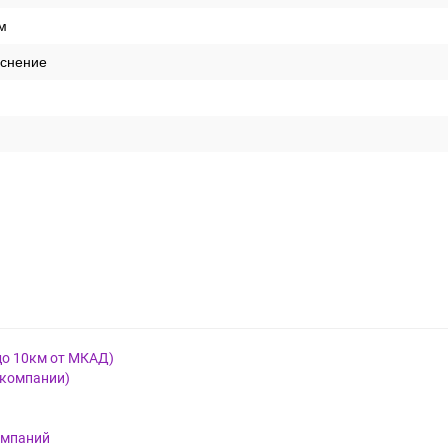
м
иснение
до 10км от МКАД)
 компании)
омпаний