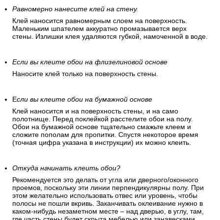
Равномерно нанесите клей на стену.
Клей наносится равномерным слоем на поверхность.
Маленьким шпателем аккуратно промазывается верх
стены. Излишки клея удаляются губкой, намоченной в воде.
Если вы клеите обои на флизелиновой основе
Наносите клей только на поверхность стены.
Е
сли вы клеите обои на бумажной основе
Клей наносится и на поверхность стены, и на само
полотнище. Перед поклейкой расстелите обои на полу.
Обои на бумажной основе тщательно смажьте клеем и
сложите пополам для пропитки. Спустя некоторое время
(точная цифра указана в инструкции) их можно клеить.
Откуда начинать клеить обои?
Рекомендуется это делать от угла или дверного/оконного
проемов, поскольку эти линии перпендикулярны полу. При
этом желательно использовать отвес или уровень, чтобы
полосы не пошли вкривь. Заканчивать оклеивание нужно в
каком-нибудь незаметном месте – над дверью, в углу, там,
где часть стены будет скрыта мебелью или занавесками.