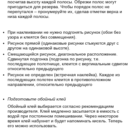
посчитав высоту каждой полосы. Обрезки полос могут
пригодиться для резерва. Чтобы порядок полос не
перепутался – пронумеруйте их, сделав отметки верха и
низа каждой полосы.
При наклеивании не нужно подгонять рисунок (обои без
узора и клеятся без совмещения).
Рисунок прямой (одинаковые рисунки стыкуются друг с
другом на одинаковой высоте).
Смещающийся рисунок, диагональное расположение.
Сдвинутая подгонка (подгонка по рисунку, т.е.
последующее полотнище, клеится с вертикальным сдвигом
относительно предыдущего
Рисунок не определен (встречная наклейка). Каждое из
последующих полотен клеится в противоположном
направлении, относительно предыдущего
Подготовьте обойный клей
Обойный клей выбирается согласно рекомендациям
производителя. Клей медленно засыпается в емкость с
водой при постоянном помешивании. Через некоторое
время клей набухнет и будет напоминать кисель. Теперь
его можно использовать.