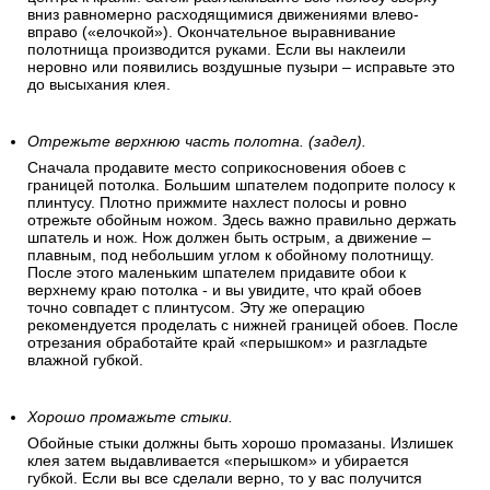
вниз равномерно расходящимися движениями влево-
вправо («елочкой»). Окончательное выравнивание
полотнища производится руками. Если вы наклеили
неровно или появились воздушные пузыри – исправьте это
до высыхания клея.
Отрежьте верхнюю часть полотна. (задел).
Сначала продавите место соприкосновения обоев с
границей потолка. Большим шпателем подоприте полосу к
плинтусу. Плотно прижмите нахлест полосы и ровно
отрежьте обойным ножом. Здесь важно правильно держать
шпатель и нож. Нож должен быть острым, а движение –
плавным, под небольшим углом к обойному полотнищу.
После этого маленьким шпателем придавите обои к
верхнему краю потолка - и вы увидите, что край обоев
точно совпадет с плинтусом. Эту же операцию
рекомендуется проделать с нижней границей обоев. После
отрезания обработайте край «перышком» и разгладьте
влажной губкой.
Хорошо промажьте стыки.
Обойные стыки должны быть хорошо промазаны. Излишек
клея затем выдавливается «перышком» и убирается
губкой. Если вы все сделали верно, то у вас получится