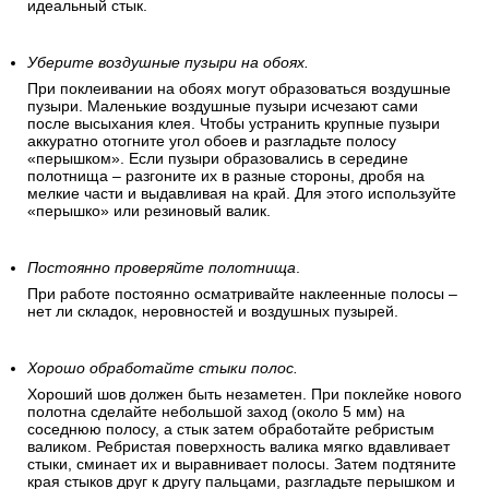
идеальный стык.
Уберите воздушные пузыри на обоях.
При поклеивании на обоях могут образоваться воздушные
пузыри. Маленькие воздушные пузыри исчезают сами
после высыхания клея. Чтобы устранить крупные пузыри
аккуратно отогните угол обоев и разгладьте полосу
«перышком». Если пузыри образовались в середине
полотнища – разгоните их в разные стороны, дробя на
мелкие части и выдавливая на край. Для этого используйте
«перышко» или резиновый валик.
Постоянно проверяйте полотнища
.
При работе постоянно осматривайте наклеенные полосы –
нет ли складок, неровностей и воздушных пузырей.
Хорошо обработайте стыки полос.
Хороший шов должен быть незаметен. При поклейке нового
полотна сделайте небольшой заход (около 5 мм) на
соседнюю полосу, а стык затем обработайте ребристым
валиком. Ребристая поверхность валика мягко вдавливает
стыки, сминает их и выравнивает полосы. Затем подтяните
края стыков друг к другу пальцами, разгладьте перышком и