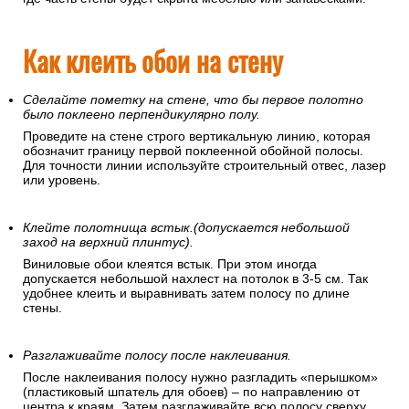
Как клеить обои на стену
Сделайте пометку на стене, что бы первое полотно
было поклеено перпендикулярно полу.
Проведите на стене строго вертикальную линию, которая
обозначит границу первой поклеенной обойной полосы.
Для точности линии используйте строительный отвес, лазер
или уровень.
Клейте полотнища встык.(допускается небольшой
заход на верхний плинтус).
Виниловые обои клеятся встык. При этом иногда
допускается небольшой нахлест на потолок в 3-5 см. Так
удобнее клеить и выравнивать затем полосу по длине
стены.
Разглаживайте полосу после наклеивания.
После наклеивания полосу нужно разгладить «перышком»
(пластиковый шпатель для обоев) – по направлению от
центра к краям. Затем разглаживайте всю полосу сверху