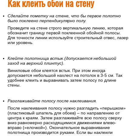
Как клеить обои на стену
Сделайте пометку на стене, что бы первое полотно
было поклеено перпендикулярно полу.
Проведите на стене строго вертикальную линию, которая
обозначит границу первой поклеенной обойной полосы.
Для точности линии используйте строительный отвес, лазер
или уровень.
Клейте полотнища встык.(допускается небольшой
заход на верхний плинтус).
Виниловые обои клеятся встык. При этом иногда
допускается небольшой нахлест на потолок в 3-5 см. Так
удобнее клеить и выравнивать затем полосу по длине
стены.
Разглаживайте полосу после наклеивания.
После наклеивания полосу нужно разгладить «перышком»
(пластиковый шпатель для обоев) – по направлению от
центра к краям. Затем разглаживайте всю полосу сверху
вниз равномерно расходящимися движениями влево-
вправо («елочкой»). Окончательное выравнивание
полотнища производится руками. Если вы наклеили