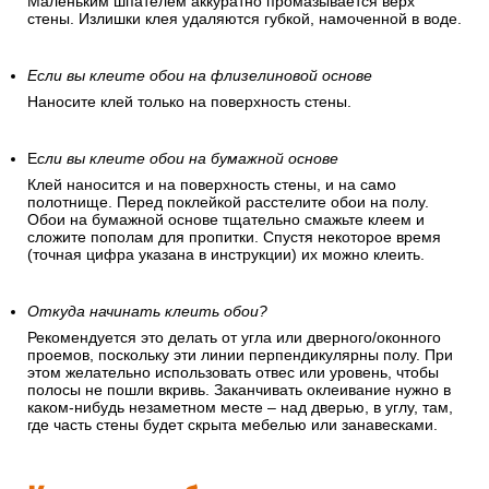
Маленьким шпателем аккуратно промазывается верх
стены. Излишки клея удаляются губкой, намоченной в воде.
Если вы клеите обои на флизелиновой основе
Наносите клей только на поверхность стены.
Е
сли вы клеите обои на бумажной основе
Клей наносится и на поверхность стены, и на само
полотнище. Перед поклейкой расстелите обои на полу.
Обои на бумажной основе тщательно смажьте клеем и
сложите пополам для пропитки. Спустя некоторое время
(точная цифра указана в инструкции) их можно клеить.
Откуда начинать клеить обои?
Рекомендуется это делать от угла или дверного/оконного
проемов, поскольку эти линии перпендикулярны полу. При
этом желательно использовать отвес или уровень, чтобы
полосы не пошли вкривь. Заканчивать оклеивание нужно в
каком-нибудь незаметном месте – над дверью, в углу, там,
где часть стены будет скрыта мебелью или занавесками.