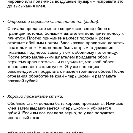
неровно или появились воздушные пузыри – исправьте это
до высыхания клея.
Отрежьте верхнюю часть полотна. (задел).
Сначала продавите место соприкосновения обоев с
границей потолка. Большим шпателем подоприте полосу к
плинтусу. Плотно прижмите нахлест полосы и ровно
отрежьте обойным ножом. Здесь важно правильно держать
шпатель и нож. Нож должен быть острым, а движение –
плавным, под небольшим углом к обойному полотнищу.
После этого маленьким шпателем придавите обои к
верхнему краю потолка - и вы увидите, что край обоев
точно совпадет с плинтусом. Эту же операцию
рекомендуется проделать с нижней границей обоев. После
отрезания обработайте край «перышком» и разгладьте
влажной губкой.
Хорошо промажьте стыки.
Обойные стыки должны быть хорошо промазаны. Излишек
клея затем выдавливается «перышком» и убирается
губкой. Если вы все сделали верно, то у вас получится
идеальный стык.