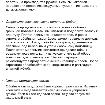
полотнища производится руками. Если вы наклеили
неровно или появились воздушные пузыри – исправьте это
до высыхания клея.
Отрежьте верхнюю часть полотна. (задел).
Сначала продавите место соприкосновения обоев с
границей потолка. Большим шпателем подоприте полосу к
плинтусу. Плотно прижмите нахлест полосы и ровно
отрежьте обойным ножом. Здесь важно правильно держать
шпатель и нож. Нож должен быть острым, а движение –
плавным, под небольшим углом к обойному полотнищу.
После этого маленьким шпателем придавите обои к
верхнему краю потолка - и вы увидите, что край обоев
точно совпадет с плинтусом. Эту же операцию
рекомендуется проделать с нижней границей обоев. После
отрезания обработайте край «перышком» и разгладьте
влажной губкой.
Хорошо промажьте стыки.
Обойные стыки должны быть хорошо промазаны. Излишек
клея затем выдавливается «перышком» и убирается
губкой. Если вы все сделали верно, то у вас получится
идеальный стык.