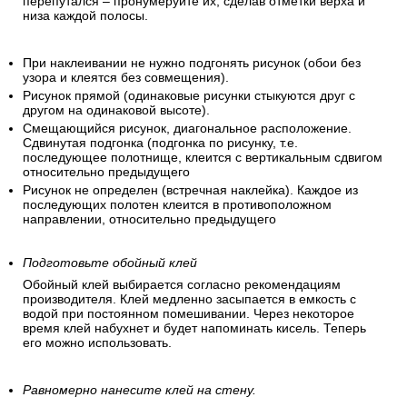
перепутался – пронумеруйте их, сделав отметки верха и
низа каждой полосы.
При наклеивании не нужно подгонять рисунок (обои без
узора и клеятся без совмещения).
Рисунок прямой (одинаковые рисунки стыкуются друг с
другом на одинаковой высоте).
Смещающийся рисунок, диагональное расположение.
Сдвинутая подгонка (подгонка по рисунку, т.е.
последующее полотнище, клеится с вертикальным сдвигом
относительно предыдущего
Рисунок не определен (встречная наклейка). Каждое из
последующих полотен клеится в противоположном
направлении, относительно предыдущего
Подготовьте обойный клей
Обойный клей выбирается согласно рекомендациям
производителя. Клей медленно засыпается в емкость с
водой при постоянном помешивании. Через некоторое
время клей набухнет и будет напоминать кисель. Теперь
его можно использовать.
Равномерно нанесите клей на стену.