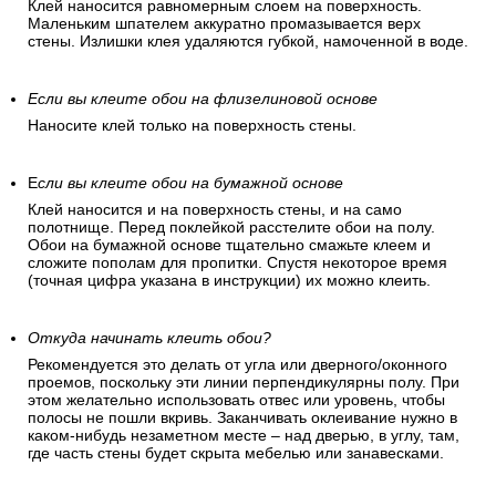
Клей наносится равномерным слоем на поверхность.
Маленьким шпателем аккуратно промазывается верх
стены. Излишки клея удаляются губкой, намоченной в воде.
Если вы клеите обои на флизелиновой основе
Наносите клей только на поверхность стены.
Е
сли вы клеите обои на бумажной основе
Клей наносится и на поверхность стены, и на само
полотнище. Перед поклейкой расстелите обои на полу.
Обои на бумажной основе тщательно смажьте клеем и
сложите пополам для пропитки. Спустя некоторое время
(точная цифра указана в инструкции) их можно клеить.
Откуда начинать клеить обои?
Рекомендуется это делать от угла или дверного/оконного
проемов, поскольку эти линии перпендикулярны полу. При
этом желательно использовать отвес или уровень, чтобы
полосы не пошли вкривь. Заканчивать оклеивание нужно в
каком-нибудь незаметном месте – над дверью, в углу, там,
где часть стены будет скрыта мебелью или занавесками.