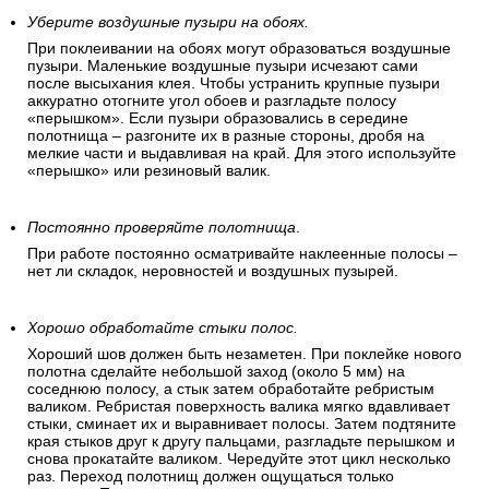
Уберите воздушные пузыри на обоях.
При поклеивании на обоях могут образоваться воздушные
пузыри. Маленькие воздушные пузыри исчезают сами
после высыхания клея. Чтобы устранить крупные пузыри
аккуратно отогните угол обоев и разгладьте полосу
«перышком». Если пузыри образовались в середине
полотнища – разгоните их в разные стороны, дробя на
мелкие части и выдавливая на край. Для этого используйте
«перышко» или резиновый валик.
Постоянно проверяйте полотнища
.
При работе постоянно осматривайте наклеенные полосы –
нет ли складок, неровностей и воздушных пузырей.
Хорошо обработайте стыки полос.
Хороший шов должен быть незаметен. При поклейке нового
полотна сделайте небольшой заход (около 5 мм) на
соседнюю полосу, а стык затем обработайте ребристым
валиком. Ребристая поверхность валика мягко вдавливает
стыки, сминает их и выравнивает полосы. Затем подтяните
края стыков друг к другу пальцами, разгладьте перышком и
снова прокатайте валиком. Чередуйте этот цикл несколько
раз. Переход полотнищ должен ощущаться только