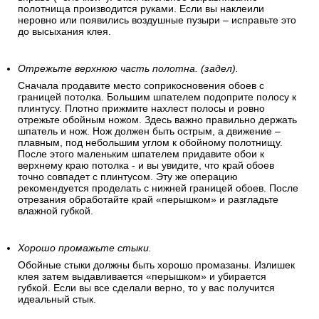
полотнища производится руками. Если вы наклеили
неровно или появились воздушные пузыри – исправьте это
до высыхания клея.
Отрежьте верхнюю часть полотна. (задел).
Сначала продавите место соприкосновения обоев с
границей потолка. Большим шпателем подоприте полосу к
плинтусу. Плотно прижмите нахлест полосы и ровно
отрежьте обойным ножом. Здесь важно правильно держать
шпатель и нож. Нож должен быть острым, а движение –
плавным, под небольшим углом к обойному полотнищу.
После этого маленьким шпателем придавите обои к
верхнему краю потолка - и вы увидите, что край обоев
точно совпадет с плинтусом. Эту же операцию
рекомендуется проделать с нижней границей обоев. После
отрезания обработайте край «перышком» и разгладьте
влажной губкой.
Хорошо промажьте стыки.
Обойные стыки должны быть хорошо промазаны. Излишек
клея затем выдавливается «перышком» и убирается
губкой. Если вы все сделали верно, то у вас получится
идеальный стык.