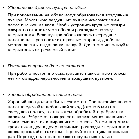
Уберите воздушные пузыри на обоях.
При поклеивании на обоях могут образоваться воздушные
пузыри. Маленькие воздушные пузыри исчезают сами
после высыхания клея. Чтобы устранить крупные пузыри
аккуратно отогните угол обоев и разгладьте полосу
«перышком». Если пузыри образовались в середине
полотнища – разгоните их в разные стороны, дробя на
мелкие части и выдавливая на край. Для этого используйте
«перышко» или резиновый валик.
Постоянно проверяйте полотнища
.
При работе постоянно осматривайте наклеенные полосы –
нет ли складок, неровностей и воздушных пузырей.
Хорошо обработайте стыки полос.
Хороший шов должен быть незаметен. При поклейке нового
полотна сделайте небольшой заход (около 5 мм) на
соседнюю полосу, а стык затем обработайте ребристым
валиком. Ребристая поверхность валика мягко вдавливает
стыки, сминает их и выравнивает полосы. Затем подтяните
края стыков друг к другу пальцами, разгладьте перышком и
снова прокатайте валиком. Чередуйте этот цикл несколько
раз. Переход полотнищ должен ощущаться только