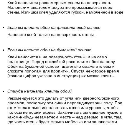
Клей наносится равномерным слоем на поверхность.
Маленьким шпателем аккуратно промазывается верх
стены. Излишки клея удаляются губкой, намоченной в воде.
Если вы клеите обои на флизелиновой основе
Наносите клей только на поверхность стены.
Е
сли вы клеите обои на бумажной основе
Клей наносится и на поверхность стены, и на само
полотнище. Перед поклейкой расстелите обои на полу.
Обои на бумажной основе тщательно смажьте клеем и
сложите пополам для пропитки. Спустя некоторое время
(точная цифра указана в инструкции) их можно клеить.
Откуда начинать клеить обои?
Рекомендуется это делать от угла или дверного/оконного
проемов, поскольку эти линии перпендикулярны полу. При
этом желательно использовать отвес или уровень, чтобы
полосы не пошли вкривь. Заканчивать оклеивание нужно в
каком-нибудь незаметном месте – над дверью, в углу, там,
где часть стены будет скрыта мебелью или занавесками.