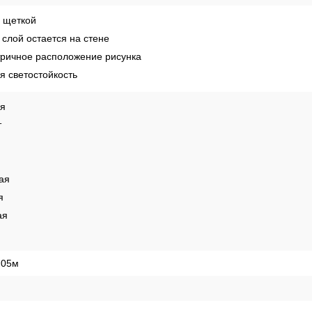
 щеткой
слой остается на стене
ричное расположение рисунка
 светостойкость
ая
т
ая
я
ая
,05м