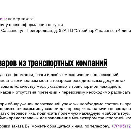
ине
номер заказа
почту после оформления покупки.
 Саввино, ул. Пригородная, д. 92А ТЦ "Стройпарк" павильон 4 лини
варов из транспортных компаний
ледов деформации, влаги и любых механических повреждений.
 мест с количеством мест в товаросопроводительных документах.
вовать количеству мест, указанных в транспортной накладной.
наков и отсутствия претензий к перевозчику необходимо расписатьс
 при обнаружении повреждений упаковки необходимо составить прет
е произвести вскрытие упаковки для проверки на наличие поврежде
чатью перевозчика, подписать приёмную накладную и забрать груз.
быть предоставлены для заполнения менеджером транспортной ко
овки заказа Вы можете обращаться к нам, по телефону.
+7(495)12