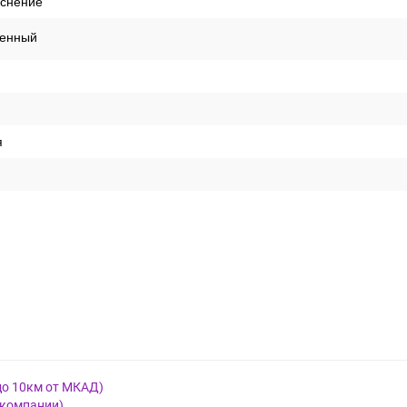
иснение
енный
я
до 10км от МКАД)
 компании)