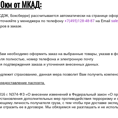
10км от МКАД:
СДЭК, Боксберри) рассчитывается автоматически на странице офор
уточняйте у менеджера по телефону
+7(495)128-48-87
на Email
sal
ов в заказе.
 Вам необходимо оформить заказ на выбранные товары, указав в ф
ля полностью, номер телефона и электронную почту
ля подтверждения заказа и уточнения внесенных данных.
одлежит страхованию, данная мера позволит Вам получить компен
предоставление паспорта.
2016 г. N374-ФЗ «О внесении изменений в Федеральный закон «О п
 установления дополнительных мер противодействия терроризму и
ющему личность получателя груза, с тем чтобы при доставке эксп
отразить ее в договоре. Мы обязуемся не разглашать и не исполь