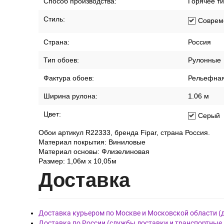
Способ производства:
Горячее т
Стиль:
Соврем
Страна:
Россия
Тип обоев:
Рулонные
Фактура обоев:
Рельефна
Ширина рулона:
1.06 м
Цвет:
Серый
Обои артикул R22333, бренда Fipar, страна Россия.
Материал покрытия: Виниловые
Материал основы: Флизелиновая
Размер: 1,06м х 10,05м
Дост
авка
Доставка курьером по Москве и Московской области (
Доставка по России (службы доставки и транспортные