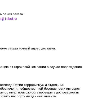
мления заказа.
es@1oboi.ru
орме заказа точный адрес доставки.
сацию от страховой компании в случае повреждения
ротиводействии терроризму» и отдельных
 обеспечения общественной безопасности интернет-
едитор имел возможность проверить достоверность
зовать паспортные данные клиента.