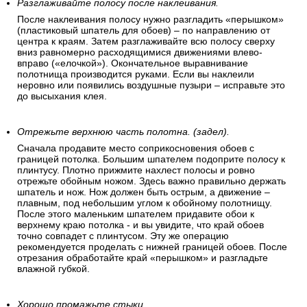
Разглаживайте полосу после наклеивания.
После наклеивания полосу нужно разгладить «перышком»
(пластиковый шпатель для обоев) – по направлению от
центра к краям. Затем разглаживайте всю полосу сверху
вниз равномерно расходящимися движениями влево-
вправо («елочкой»). Окончательное выравнивание
полотнища производится руками. Если вы наклеили
неровно или появились воздушные пузыри – исправьте это
до высыхания клея.
Отрежьте верхнюю часть полотна. (задел).
Сначала продавите место соприкосновения обоев с
границей потолка. Большим шпателем подоприте полосу к
плинтусу. Плотно прижмите нахлест полосы и ровно
отрежьте обойным ножом. Здесь важно правильно держать
шпатель и нож. Нож должен быть острым, а движение –
плавным, под небольшим углом к обойному полотнищу.
После этого маленьким шпателем придавите обои к
верхнему краю потолка - и вы увидите, что край обоев
точно совпадет с плинтусом. Эту же операцию
рекомендуется проделать с нижней границей обоев. После
отрезания обработайте край «перышком» и разгладьте
влажной губкой.
Хорошо промажьте стыки.