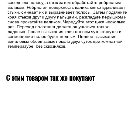
соседнюю полосу, а стык затем обработайте ребристым
валиком. Ребристая поверхность валика мягко вдавливает
стыки, сминает их и выравнивает полосы. Затем подтяните
края стыков друг к другу пальцами, разгладьте перышком и
снова прокатайте валиком. Чередуйте этот цикл несколько
раз. Переход полотнищ должен ощущаться только
ладонью. После высыхания клея полосы чуть стянутся и
совмещение полос будет полным. Полное высыхание
виниловых обоев займет около двух суток при комнатной
температуре, без сквозняков.
С этим товаром так же покупают