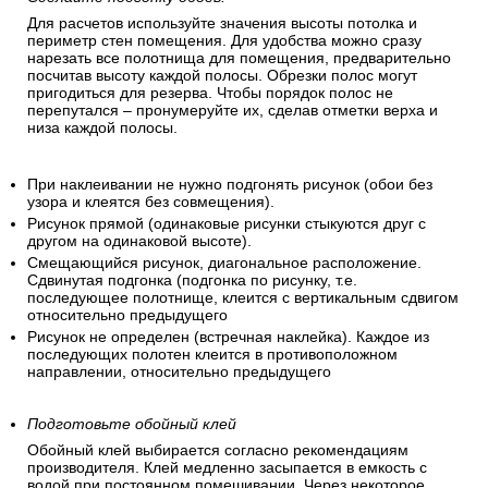
Для расчетов используйте значения высоты потолка и
периметр стен помещения. Для удобства можно сразу
нарезать все полотнища для помещения, предварительно
посчитав высоту каждой полосы. Обрезки полос могут
пригодиться для резерва. Чтобы порядок полос не
перепутался – пронумеруйте их, сделав отметки верха и
низа каждой полосы.
При наклеивании не нужно подгонять рисунок (обои без
узора и клеятся без совмещения).
Рисунок прямой (одинаковые рисунки стыкуются друг с
другом на одинаковой высоте).
Смещающийся рисунок, диагональное расположение.
Сдвинутая подгонка (подгонка по рисунку, т.е.
последующее полотнище, клеится с вертикальным сдвигом
относительно предыдущего
Рисунок не определен (встречная наклейка). Каждое из
последующих полотен клеится в противоположном
направлении, относительно предыдущего
Подготовьте обойный клей
Обойный клей выбирается согласно рекомендациям
производителя. Клей медленно засыпается в емкость с
водой при постоянном помешивании. Через некоторое