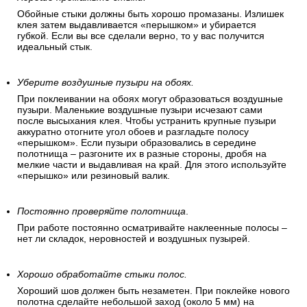
Обойные стыки должны быть хорошо промазаны. Излишек
клея затем выдавливается «перышком» и убирается
губкой. Если вы все сделали верно, то у вас получится
идеальный стык.
Уберите воздушные пузыри на обоях.
При поклеивании на обоях могут образоваться воздушные
пузыри. Маленькие воздушные пузыри исчезают сами
после высыхания клея. Чтобы устранить крупные пузыри
аккуратно отогните угол обоев и разгладьте полосу
«перышком». Если пузыри образовались в середине
полотнища – разгоните их в разные стороны, дробя на
мелкие части и выдавливая на край. Для этого используйте
«перышко» или резиновый валик.
Постоянно проверяйте полотнища
.
При работе постоянно осматривайте наклеенные полосы –
нет ли складок, неровностей и воздушных пузырей.
Хорошо обработайте стыки полос.
Хороший шов должен быть незаметен. При поклейке нового
полотна сделайте небольшой заход (около 5 мм) на