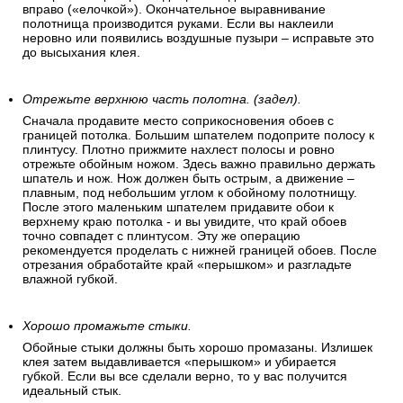
вправо («елочкой»). Окончательное выравнивание
полотнища производится руками. Если вы наклеили
неровно или появились воздушные пузыри – исправьте это
до высыхания клея.
Отрежьте верхнюю часть полотна. (задел).
Сначала продавите место соприкосновения обоев с
границей потолка. Большим шпателем подоприте полосу к
плинтусу. Плотно прижмите нахлест полосы и ровно
отрежьте обойным ножом. Здесь важно правильно держать
шпатель и нож. Нож должен быть острым, а движение –
плавным, под небольшим углом к обойному полотнищу.
После этого маленьким шпателем придавите обои к
верхнему краю потолка - и вы увидите, что край обоев
точно совпадет с плинтусом. Эту же операцию
рекомендуется проделать с нижней границей обоев. После
отрезания обработайте край «перышком» и разгладьте
влажной губкой.
Хорошо промажьте стыки.
Обойные стыки должны быть хорошо промазаны. Излишек
клея затем выдавливается «перышком» и убирается
губкой. Если вы все сделали верно, то у вас получится
идеальный стык.