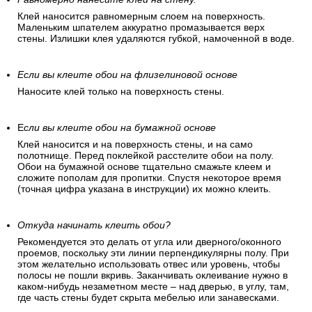
Клей наносится равномерным слоем на поверхность.
Маленьким шпателем аккуратно промазывается верх
стены. Излишки клея удаляются губкой, намоченной в воде.
Если вы клеите обои на флизелиновой основе
Наносите клей только на поверхность стены.
Е
сли вы клеите обои на бумажной основе
Клей наносится и на поверхность стены, и на само
полотнище. Перед поклейкой расстелите обои на полу.
Обои на бумажной основе тщательно смажьте клеем и
сложите пополам для пропитки. Спустя некоторое время
(точная цифра указана в инструкции) их можно клеить.
Откуда начинать клеить обои?
Рекомендуется это делать от угла или дверного/оконного
проемов, поскольку эти линии перпендикулярны полу. При
этом желательно использовать отвес или уровень, чтобы
полосы не пошли вкривь. Заканчивать оклеивание нужно в
каком-нибудь незаметном месте – над дверью, в углу, там,
где часть стены будет скрыта мебелью или занавесками.