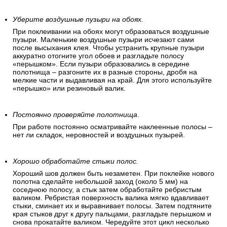
Уберите воздушные пузыри на обоях.
При поклеивании на обоях могут образоваться воздушные
пузыри. Маленькие воздушные пузыри исчезают сами
после высыхания клея. Чтобы устранить крупные пузыри
аккуратно отогните угол обоев и разгладьте полосу
«перышком». Если пузыри образовались в середине
полотнища – разгоните их в разные стороны, дробя на
мелкие части и выдавливая на край. Для этого используйте
«перышко» или резиновый валик.
Постоянно проверяйте полотнища
.
При работе постоянно осматривайте наклеенные полосы –
нет ли складок, неровностей и воздушных пузырей.
Хорошо обработайте стыки полос.
Хороший шов должен быть незаметен. При поклейке нового
полотна сделайте небольшой заход (около 5 мм) на
соседнюю полосу, а стык затем обработайте ребристым
валиком. Ребристая поверхность валика мягко вдавливает
стыки, сминает их и выравнивает полосы. Затем подтяните
края стыков друг к другу пальцами, разгладьте перышком и
снова прокатайте валиком. Чередуйте этот цикл несколько