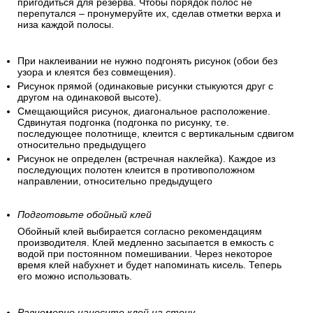
пригодиться для резерва. Чтобы порядок полос не
перепутался – пронумеруйте их, сделав отметки верха и
низа каждой полосы.
При наклеивании не нужно подгонять рисунок (обои без
узора и клеятся без совмещения).
Рисунок прямой (одинаковые рисунки стыкуются друг с
другом на одинаковой высоте).
Смещающийся рисунок, диагональное расположение.
Сдвинутая подгонка (подгонка по рисунку, т.е.
последующее полотнище, клеится с вертикальным сдвигом
относительно предыдущего
Рисунок не определен (встречная наклейка). Каждое из
последующих полотен клеится в противоположном
направлении, относительно предыдущего
Подготовьте обойный клей
Обойный клей выбирается согласно рекомендациям
производителя. Клей медленно засыпается в емкость с
водой при постоянном помешивании. Через некоторое
время клей набухнет и будет напоминать кисель. Теперь
его можно использовать.
Равномерно нанесите клей на стену.