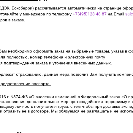
СДЭК, Боксберри) рассчитывается автоматически на странице офор
уточняйте у менеджера по телефону
+7(495)128-48-87
на Email
sal
ов в заказе.
 Вам необходимо оформить заказ на выбранные товары, указав в ф
ля полностью, номер телефона и электронную почту
ля подтверждения заказа и уточнения внесенных данных.
одлежит страхованию, данная мера позволит Вам получить компен
предоставление паспорта.
2016 г. N374-ФЗ «О внесении изменений в Федеральный закон «О п
 установления дополнительных мер противодействия терроризму и
ющему личность получателя груза, с тем чтобы при доставке эксп
отразить ее в договоре. Мы обязуемся не разглашать и не исполь