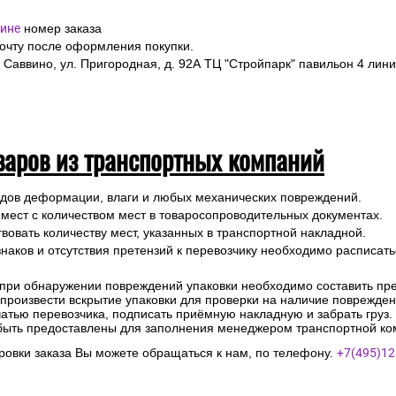
ине
номер заказа
почту после оформления покупки.
 Саввино, ул. Пригородная, д. 92А ТЦ "Стройпарк" павильон 4 лини
варов из транспортных компаний
ледов деформации, влаги и любых механических повреждений.
 мест с количеством мест в товаросопроводительных документах.
вовать количеству мест, указанных в транспортной накладной.
наков и отсутствия претензий к перевозчику необходимо расписатьс
 при обнаружении повреждений упаковки необходимо составить прет
е произвести вскрытие упаковки для проверки на наличие поврежде
чатью перевозчика, подписать приёмную накладную и забрать груз.
быть предоставлены для заполнения менеджером транспортной ко
овки заказа Вы можете обращаться к нам, по телефону.
+7(495)12