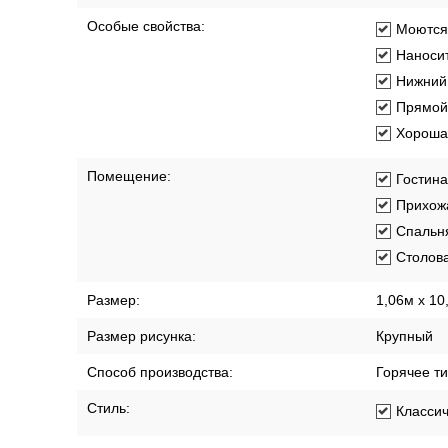
Особые свойства:
Моются
Наносит
Нижний 
Прямой
Хорошая
Помещение:
Гостин
Прихож
Спальн
Столов
Размер:
1,06м х 10
Размер рисунка:
Крупный
Способ производства:
Горячее т
Стиль:
Класси