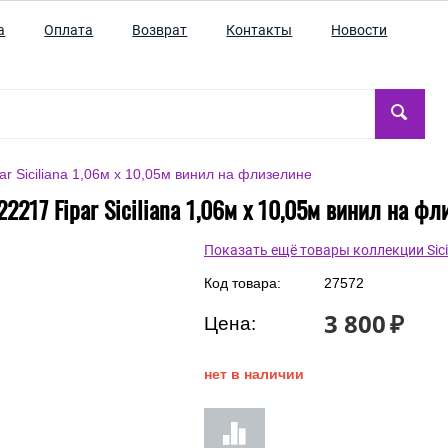
а
Оплата
Возврат
Контакты
Новости
r Siciliana 1,06м х 10,05м винил на флизелине
2217 Fipar Siciliana 1,06м х 10,05м винил на ф
Показать ещё товары коллекции Sici
Код товара:
27572
3 800
₽
Цена:
нет в наличии