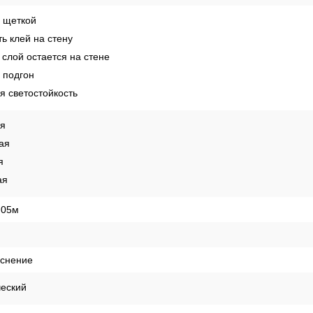
 щеткой
ь клей на стену
слой остается на стене
 подгон
 светостойкость
ая
ая
я
ая
,05м
иснение
ческий