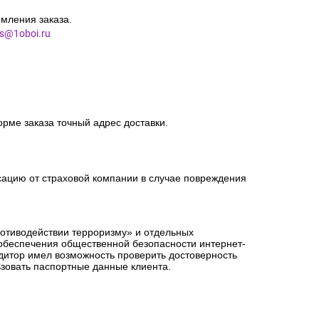
мления заказа.
es@1oboi.ru
орме заказа точный адрес доставки.
сацию от страховой компании в случае повреждения
ротиводействии терроризму» и отдельных
 обеспечения общественной безопасности интернет-
едитор имел возможность проверить достоверность
зовать паспортные данные клиента.