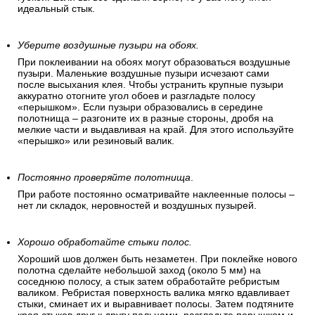
идеальный стык.
Уберите воздушные пузыри на обоях.
При поклеивании на обоях могут образоваться воздушные
пузыри. Маленькие воздушные пузыри исчезают сами
после высыхания клея. Чтобы устранить крупные пузыри
аккуратно отогните угол обоев и разгладьте полосу
«перышком». Если пузыри образовались в середине
полотнища – разгоните их в разные стороны, дробя на
мелкие части и выдавливая на край. Для этого используйте
«перышко» или резиновый валик.
Постоянно проверяйте полотнища
.
При работе постоянно осматривайте наклеенные полосы –
нет ли складок, неровностей и воздушных пузырей.
Хорошо обработайте стыки полос.
Хороший шов должен быть незаметен. При поклейке нового
полотна сделайте небольшой заход (около 5 мм) на
соседнюю полосу, а стык затем обработайте ребристым
валиком. Ребристая поверхность валика мягко вдавливает
стыки, сминает их и выравнивает полосы. Затем подтяните