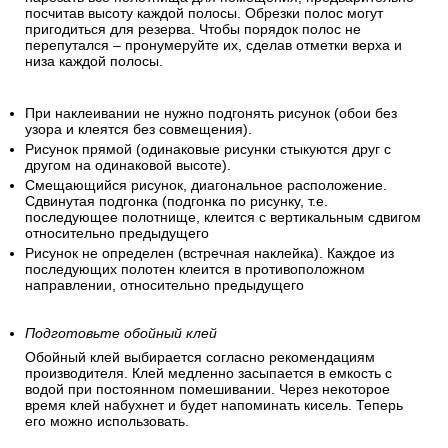
посчитав высоту каждой полосы. Обрезки полос могут
пригодиться для резерва. Чтобы порядок полос не
перепутался – пронумеруйте их, сделав отметки верха и
низа каждой полосы.
При наклеивании не нужно подгонять рисунок (обои без
узора и клеятся без совмещения).
Рисунок прямой (одинаковые рисунки стыкуются друг с
другом на одинаковой высоте).
Смещающийся рисунок, диагональное расположение.
Сдвинутая подгонка (подгонка по рисунку, т.е.
последующее полотнище, клеится с вертикальным сдвигом
относительно предыдущего
Рисунок не определен (встречная наклейка). Каждое из
последующих полотен клеится в противоположном
направлении, относительно предыдущего
Подготовьте обойный клей
Обойный клей выбирается согласно рекомендациям
производителя. Клей медленно засыпается в емкость с
водой при постоянном помешивании. Через некоторое
время клей набухнет и будет напоминать кисель. Теперь
его можно использовать.