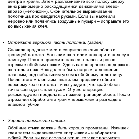
центра к краям. Затем разглаживайте всю полосу сверху
вниз равномерно расходящимися движениями влево-
вправо («елочкой»). Окончательное выравнивание
полотнища производится руками. Если вы наклеили
неровно или появились воздушные пузыри – исправьте это
до высыхания клея.
Отрежьте верхнюю часть полотна. (задел).
Сначала продавите место соприкосновения обоев с
границей потолка. Большим шпателем подоприте полосу к
плинтусу. Плотно прижмите нахлест полосы и ровно
отрежьте обойным ножом. Здесь важно правильно держать
шпатель и нож. Нож должен быть острым, а движение –
плавным, под небольшим углом к обойному полотнищу.
После этого маленьким шпателем придавите обои к
верхнему краю потолка - и вы увидите, что край обоев
точно совпадет с плинтусом. Эту же операцию
рекомендуется проделать с нижней границей обоев. После
отрезания обработайте край «перышком» и разгладьте
влажной губкой.
Хорошо промажьте стыки.
Обойные стыки должны быть хорошо промазаны. Излишек
клея затем выдавливается «перышком» и убирается
губкой. Если вы все сделали верно, то у вас получится