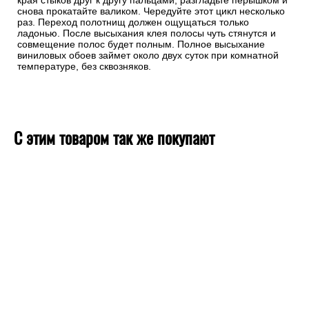
края стыков друг к другу пальцами, разгладьте перышком и
снова прокатайте валиком. Чередуйте этот цикл несколько
раз. Переход полотнищ должен ощущаться только
ладонью. После высыхания клея полосы чуть стянутся и
совмещение полос будет полным. Полное высыхание
виниловых обоев займет около двух суток при комнатной
температуре, без сквозняков.
С этим товаром так же покупают