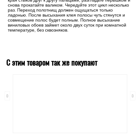
края стыков друг к другу пальцами, разгладьте перышком и
снова прокатайте валиком. Чередуйте этот цикл несколько
раз. Переход полотнищ должен ощущаться только
ладонью. После высыхания клея полосы чуть стянутся и
совмещение полос будет полным. Полное высыхание
виниловых обоев займет около двух суток при комнатной
температуре, без сквозняков.
С этим товаром так же покупают