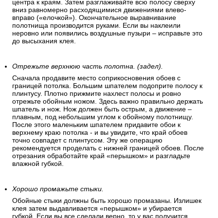
центра к краям. Затем разглаживайте всю полосу сверху
вниз равномерно расходящимися движениями влево-
вправо («елочкой»). Окончательное выравнивание
полотнища производится руками. Если вы наклеили
неровно или появились воздушные пузыри – исправьте это
до высыхания клея.
Отрежьте верхнюю часть полотна. (задел).
Сначала продавите место соприкосновения обоев с
границей потолка. Большим шпателем подоприте полосу к
плинтусу. Плотно прижмите нахлест полосы и ровно
отрежьте обойным ножом. Здесь важно правильно держать
шпатель и нож. Нож должен быть острым, а движение –
плавным, под небольшим углом к обойному полотнищу.
После этого маленьким шпателем придавите обои к
верхнему краю потолка - и вы увидите, что край обоев
точно совпадет с плинтусом. Эту же операцию
рекомендуется проделать с нижней границей обоев. После
отрезания обработайте край «перышком» и разгладьте
влажной губкой.
Хорошо промажьте стыки.
Обойные стыки должны быть хорошо промазаны. Излишек
клея затем выдавливается «перышком» и убирается
губкой. Если вы все сделали верно, то у вас получится