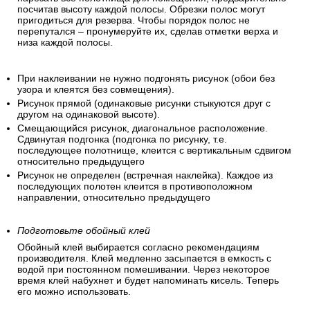
посчитав высоту каждой полосы. Обрезки полос могут
пригодиться для резерва. Чтобы порядок полос не
перепутался – пронумеруйте их, сделав отметки верха и
низа каждой полосы.
При наклеивании не нужно подгонять рисунок (обои без
узора и клеятся без совмещения).
Рисунок прямой (одинаковые рисунки стыкуются друг с
другом на одинаковой высоте).
Смещающийся рисунок, диагональное расположение.
Сдвинутая подгонка (подгонка по рисунку, т.е.
последующее полотнище, клеится с вертикальным сдвигом
относительно предыдущего
Рисунок не определен (встречная наклейка). Каждое из
последующих полотен клеится в противоположном
направлении, относительно предыдущего
Подготовьте обойный клей
Обойный клей выбирается согласно рекомендациям
производителя. Клей медленно засыпается в емкость с
водой при постоянном помешивании. Через некоторое
время клей набухнет и будет напоминать кисель. Теперь
его можно использовать.