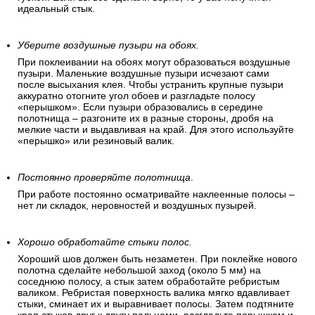
идеальный стык.
Уберите воздушные пузыри на обоях.
При поклеивании на обоях могут образоваться воздушные
пузыри. Маленькие воздушные пузыри исчезают сами
после высыхания клея. Чтобы устранить крупные пузыри
аккуратно отогните угол обоев и разгладьте полосу
«перышком». Если пузыри образовались в середине
полотнища – разгоните их в разные стороны, дробя на
мелкие части и выдавливая на край. Для этого используйте
«перышко» или резиновый валик.
Постоянно проверяйте полотнища
.
При работе постоянно осматривайте наклеенные полосы –
нет ли складок, неровностей и воздушных пузырей.
Хорошо обработайте стыки полос.
Хороший шов должен быть незаметен. При поклейке нового
полотна сделайте небольшой заход (около 5 мм) на
соседнюю полосу, а стык затем обработайте ребристым
валиком. Ребристая поверхность валика мягко вдавливает
стыки, сминает их и выравнивает полосы. Затем подтяните