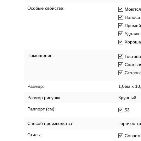
Особые свойства:
Моются
Наносит
Прямой
Удаляют
Хорошая
Помещение:
Гостин
Спальн
Столов
Размер:
1,06м х 10
Размер рисунка:
Крупный
Раппорт (см):
53
Способ производства:
Горячее т
Стиль:
Соврем