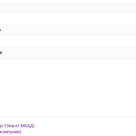
я
й
до 10км от МКАД)
 компании)