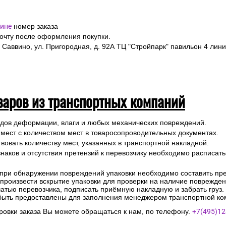
ине
номер заказа
почту после оформления покупки.
 Саввино, ул. Пригородная, д. 92А ТЦ "Стройпарк" павильон 4 лини
варов из транспортных компаний
ледов деформации, влаги и любых механических повреждений.
 мест с количеством мест в товаросопроводительных документах.
вовать количеству мест, указанных в транспортной накладной.
наков и отсутствия претензий к перевозчику необходимо расписатьс
 при обнаружении повреждений упаковки необходимо составить прет
е произвести вскрытие упаковки для проверки на наличие поврежде
чатью перевозчика, подписать приёмную накладную и забрать груз.
быть предоставлены для заполнения менеджером транспортной ко
овки заказа Вы можете обращаться к нам, по телефону.
+7(495)12