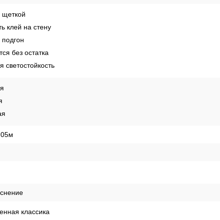
 щеткой
ь клей на стену
 подгон
ся без остатка
 светостойкость
ая
я
ая
,05м
иснение
енная классика