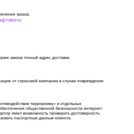
мления заказа.
es@1oboi.ru
орме заказа точный адрес доставки.
сацию от страховой компании в случае повреждения
ротиводействии терроризму» и отдельных
 обеспечения общественной безопасности интернет-
едитор имел возможность проверить достоверность
зовать паспортные данные клиента.