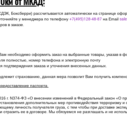
10км от МКАД:
СДЭК, Боксберри) рассчитывается автоматически на странице офор
уточняйте у менеджера по телефону
+7(495)128-48-87
на Email
sal
ов в заказе.
 Вам необходимо оформить заказ на выбранные товары, указав в ф
ля полностью, номер телефона и электронную почту
ля подтверждения заказа и уточнения внесенных данных.
одлежит страхованию, данная мера позволит Вам получить компен
предоставление паспорта.
2016 г. N374-ФЗ «О внесении изменений в Федеральный закон «О п
 установления дополнительных мер противодействия терроризму и
ющему личность получателя груза, с тем чтобы при доставке эксп
отразить ее в договоре. Мы обязуемся не разглашать и не исполь