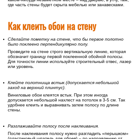
где часть стены будет скрыта мебелью или занавесками.
Как клеить обои на стену
Сделайте пометку на стене, что бы первое полотно
было поклеено перпендикулярно полу.
Проведите на стене строго вертикальную линию, которая
обозначит границу первой поклеенной обойной полосы.
Для точности линии используйте строительный отвес, лазер
или уровень.
Клейте полотнища встык.(допускается небольшой
заход на верхний плинтус).
Виниловые обои клеятся встык. При этом иногда
допускается небольшой нахлест на потолок в 3-5 см. Так
удобнее клеить и выравнивать затем полосу по длине
стены.
Разглаживайте полосу после наклеивания.
После наклеивания полосу нужно разгладить «перышком»
(пластиковый шпатель для обоев) – по направлению от