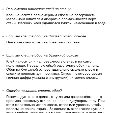
Равномерно нанесите клей на стену.
Клей наносится равномерным слоем на поверхность.
Маленьким шпателем аккуратно промазывается верх
стены. Излишки клея удаляются губкой, намоченной в воде.
Если вы клеите обои на флизелиновой основе
Наносите клей только на поверхность стены.
Е
сли вы клеите обои на бумажной основе
Клей наносится и на поверхность стены, и на само
полотнище. Перед поклейкой расстелите обои на полу.
Обои на бумажной основе тщательно смажьте клеем и
сложите пополам для пропитки. Спустя некоторое время
(точная цифра указана в инструкции) их можно клеить.
Откуда начинать клеить обои?
Рекомендуется это делать от угла или дверного/оконного
проемов, поскольку эти линии перпендикулярны полу. При
этом желательно использовать отвес или уровень, чтобы
полосы не пошли вкривь. Заканчивать оклеивание нужно в
каком-нибудь незаметном месте – над дверью, в углу, там,