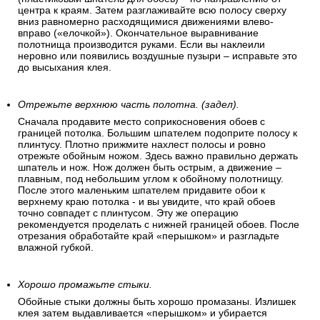
центра к краям. Затем разглаживайте всю полосу сверху
вниз равномерно расходящимися движениями влево-
вправо («елочкой»). Окончательное выравнивание
полотнища производится руками. Если вы наклеили
неровно или появились воздушные пузыри – исправьте это
до высыхания клея.
Отрежьте верхнюю часть полотна. (задел).
Сначала продавите место соприкосновения обоев с
границей потолка. Большим шпателем подоприте полосу к
плинтусу. Плотно прижмите нахлест полосы и ровно
отрежьте обойным ножом. Здесь важно правильно держать
шпатель и нож. Нож должен быть острым, а движение –
плавным, под небольшим углом к обойному полотнищу.
После этого маленьким шпателем придавите обои к
верхнему краю потолка - и вы увидите, что край обоев
точно совпадет с плинтусом. Эту же операцию
рекомендуется проделать с нижней границей обоев. После
отрезания обработайте край «перышком» и разгладьте
влажной губкой.
Хорошо промажьте стыки.
Обойные стыки должны быть хорошо промазаны. Излишек
клея затем выдавливается «перышком» и убирается