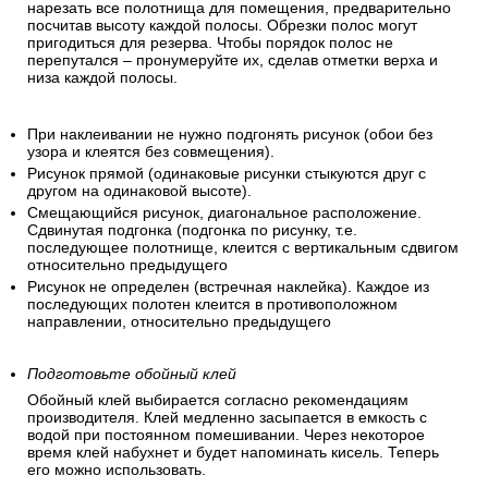
нарезать все полотнища для помещения, предварительно
посчитав высоту каждой полосы. Обрезки полос могут
пригодиться для резерва. Чтобы порядок полос не
перепутался – пронумеруйте их, сделав отметки верха и
низа каждой полосы.
При наклеивании не нужно подгонять рисунок (обои без
узора и клеятся без совмещения).
Рисунок прямой (одинаковые рисунки стыкуются друг с
другом на одинаковой высоте).
Смещающийся рисунок, диагональное расположение.
Сдвинутая подгонка (подгонка по рисунку, т.е.
последующее полотнище, клеится с вертикальным сдвигом
относительно предыдущего
Рисунок не определен (встречная наклейка). Каждое из
последующих полотен клеится в противоположном
направлении, относительно предыдущего
Подготовьте обойный клей
Обойный клей выбирается согласно рекомендациям
производителя. Клей медленно засыпается в емкость с
водой при постоянном помешивании. Через некоторое
время клей набухнет и будет напоминать кисель. Теперь
его можно использовать.