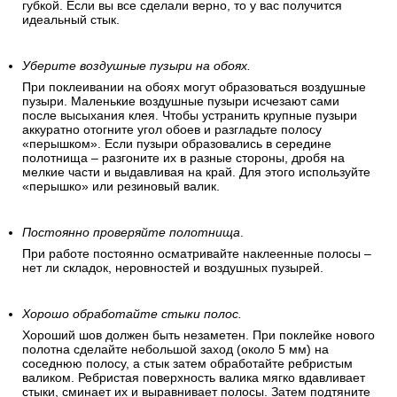
губкой. Если вы все сделали верно, то у вас получится
идеальный стык.
Уберите воздушные пузыри на обоях.
При поклеивании на обоях могут образоваться воздушные
пузыри. Маленькие воздушные пузыри исчезают сами
после высыхания клея. Чтобы устранить крупные пузыри
аккуратно отогните угол обоев и разгладьте полосу
«перышком». Если пузыри образовались в середине
полотнища – разгоните их в разные стороны, дробя на
мелкие части и выдавливая на край. Для этого используйте
«перышко» или резиновый валик.
Постоянно проверяйте полотнища
.
При работе постоянно осматривайте наклеенные полосы –
нет ли складок, неровностей и воздушных пузырей.
Хорошо обработайте стыки полос.
Хороший шов должен быть незаметен. При поклейке нового
полотна сделайте небольшой заход (около 5 мм) на
соседнюю полосу, а стык затем обработайте ребристым
валиком. Ребристая поверхность валика мягко вдавливает
стыки, сминает их и выравнивает полосы. Затем подтяните