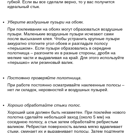
губкой. Если вы все сделали верно, то у вас получится
идеальный стык.
Уберите воздушные пузыри на обоях.
При поклеивании на обоях могут образоваться воздушные
пузыри. Маленькие воздушные пузыри исчезают сами
после высыхания клея. Чтобы устранить крупные пузыри
аккуратно отогните угол обоев и разгладьте полосу
«перышком». Если пузыри образовались в середине
полотнища – разгоните их в разные стороны, дробя на
мелкие части и выдавливая на край. Для этого используйте
«перышко» или резиновый валик.
Постоянно проверяйте полотнища
.
При работе постоянно осматривайте наклеенные полосы –
нет ли складок, неровностей и воздушных пузырей.
Хорошо обработайте стыки полос.
Хороший шов должен быть незаметен. При поклейке нового
полотна сделайте небольшой заход (около 5 мм) на
соседнюю полосу, а стык затем обработайте ребристым
валиком. Ребристая поверхность валика мягко вдавливает
стыки, сминает их и выравнивает полосы. Затем подтяните