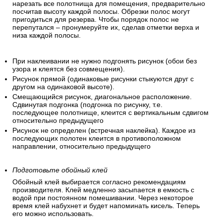
нарезать все полотнища для помещения, предварительно
посчитав высоту каждой полосы. Обрезки полос могут
пригодиться для резерва. Чтобы порядок полос не
перепутался – пронумеруйте их, сделав отметки верха и
низа каждой полосы.
При наклеивании не нужно подгонять рисунок (обои без
узора и клеятся без совмещения).
Рисунок прямой (одинаковые рисунки стыкуются друг с
другом на одинаковой высоте).
Смещающийся рисунок, диагональное расположение.
Сдвинутая подгонка (подгонка по рисунку, т.е.
последующее полотнище, клеится с вертикальным сдвигом
относительно предыдущего
Рисунок не определен (встречная наклейка). Каждое из
последующих полотен клеится в противоположном
направлении, относительно предыдущего
Подготовьте обойный клей
Обойный клей выбирается согласно рекомендациям
производителя. Клей медленно засыпается в емкость с
водой при постоянном помешивании. Через некоторое
время клей набухнет и будет напоминать кисель. Теперь
его можно использовать.