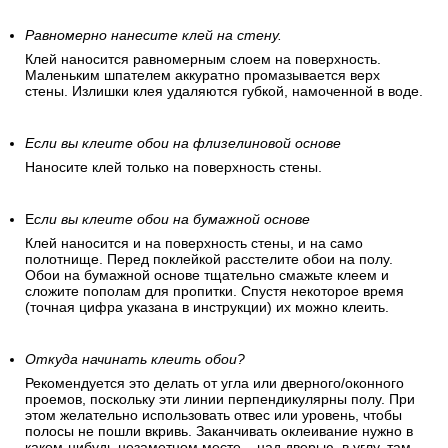
Равномерно нанесите клей на стену.
Клей наносится равномерным слоем на поверхность.
Маленьким шпателем аккуратно промазывается верх
стены. Излишки клея удаляются губкой, намоченной в воде.
Если вы клеите обои на флизелиновой основе
Наносите клей только на поверхность стены.
Е
сли вы клеите обои на бумажной основе
Клей наносится и на поверхность стены, и на само
полотнище. Перед поклейкой расстелите обои на полу.
Обои на бумажной основе тщательно смажьте клеем и
сложите пополам для пропитки. Спустя некоторое время
(точная цифра указана в инструкции) их можно клеить.
Откуда начинать клеить обои?
Рекомендуется это делать от угла или дверного/оконного
проемов, поскольку эти линии перпендикулярны полу. При
этом желательно использовать отвес или уровень, чтобы
полосы не пошли вкривь. Заканчивать оклеивание нужно в
каком-нибудь незаметном месте – над дверью, в углу, там,