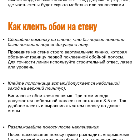
где часть стены будет скрыта мебелью или занавесками.
Как клеить обои на стену
Сделайте пометку на стене, что бы первое полотно
было поклеено перпендикулярно полу.
Проведите на стене строго вертикальную линию, которая
обозначит границу первой поклеенной обойной полосы.
Для точности линии используйте строительный отвес, лазер
или уровень.
Клейте полотнища встык.(допускается небольшой
заход на верхний плинтус).
Виниловые обои клеятся встык. При этом иногда
допускается небольшой нахлест на потолок в 3-5 см. Так
удобнее клеить и выравнивать затем полосу по длине
стены.
Разглаживайте полосу после наклеивания.
После наклеивания полосу нужно разгладить «перышком»
(пластиковый шпатель для обоев) – по направлению от