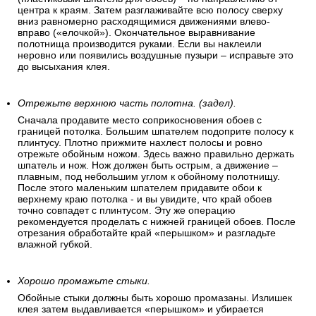
центра к краям. Затем разглаживайте всю полосу сверху
вниз равномерно расходящимися движениями влево-
вправо («елочкой»). Окончательное выравнивание
полотнища производится руками. Если вы наклеили
неровно или появились воздушные пузыри – исправьте это
до высыхания клея.
Отрежьте верхнюю часть полотна. (задел).
Сначала продавите место соприкосновения обоев с
границей потолка. Большим шпателем подоприте полосу к
плинтусу. Плотно прижмите нахлест полосы и ровно
отрежьте обойным ножом. Здесь важно правильно держать
шпатель и нож. Нож должен быть острым, а движение –
плавным, под небольшим углом к обойному полотнищу.
После этого маленьким шпателем придавите обои к
верхнему краю потолка - и вы увидите, что край обоев
точно совпадет с плинтусом. Эту же операцию
рекомендуется проделать с нижней границей обоев. После
отрезания обработайте край «перышком» и разгладьте
влажной губкой.
Хорошо промажьте стыки.
Обойные стыки должны быть хорошо промазаны. Излишек
клея затем выдавливается «перышком» и убирается