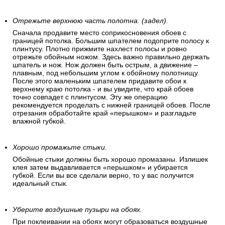
Отрежьте верхнюю часть полотна. (задел).
Сначала продавите место соприкосновения обоев с
границей потолка. Большим шпателем подоприте полосу к
плинтусу. Плотно прижмите нахлест полосы и ровно
отрежьте обойным ножом. Здесь важно правильно держать
шпатель и нож. Нож должен быть острым, а движение –
плавным, под небольшим углом к обойному полотнищу.
После этого маленьким шпателем придавите обои к
верхнему краю потолка - и вы увидите, что край обоев
точно совпадет с плинтусом. Эту же операцию
рекомендуется проделать с нижней границей обоев. После
отрезания обработайте край «перышком» и разгладьте
влажной губкой.
Хорошо промажьте стыки.
Обойные стыки должны быть хорошо промазаны. Излишек
клея затем выдавливается «перышком» и убирается
губкой. Если вы все сделали верно, то у вас получится
идеальный стык.
Уберите воздушные пузыри на обоях.
При поклеивании на обоях могут образоваться воздушные