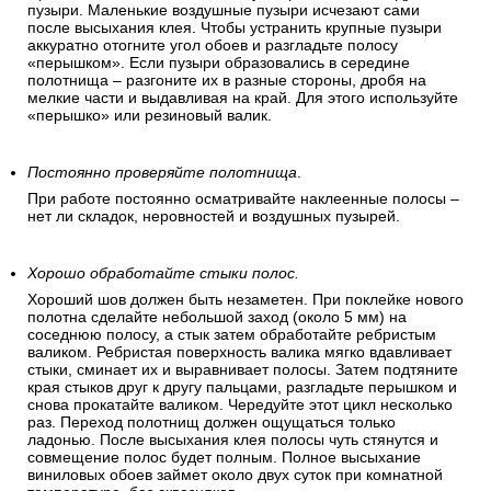
пузыри. Маленькие воздушные пузыри исчезают сами
после высыхания клея. Чтобы устранить крупные пузыри
аккуратно отогните угол обоев и разгладьте полосу
«перышком». Если пузыри образовались в середине
полотнища – разгоните их в разные стороны, дробя на
мелкие части и выдавливая на край. Для этого используйте
«перышко» или резиновый валик.
Постоянно проверяйте полотнища
.
При работе постоянно осматривайте наклеенные полосы –
нет ли складок, неровностей и воздушных пузырей.
Хорошо обработайте стыки полос.
Хороший шов должен быть незаметен. При поклейке нового
полотна сделайте небольшой заход (около 5 мм) на
соседнюю полосу, а стык затем обработайте ребристым
валиком. Ребристая поверхность валика мягко вдавливает
стыки, сминает их и выравнивает полосы. Затем подтяните
края стыков друг к другу пальцами, разгладьте перышком и
снова прокатайте валиком. Чередуйте этот цикл несколько
раз. Переход полотнищ должен ощущаться только
ладонью. После высыхания клея полосы чуть стянутся и
совмещение полос будет полным. Полное высыхание
виниловых обоев займет около двух суток при комнатной