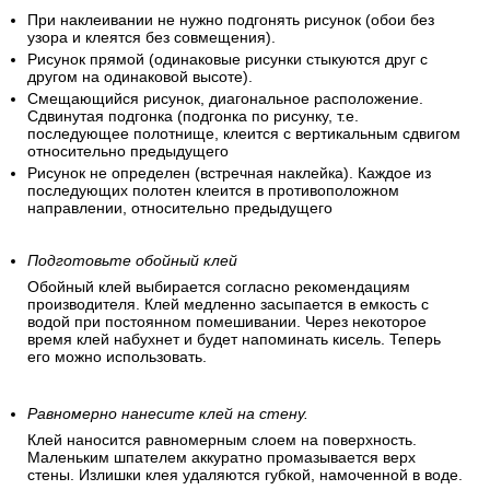
При наклеивании не нужно подгонять рисунок (обои без
узора и клеятся без совмещения).
Рисунок прямой (одинаковые рисунки стыкуются друг с
другом на одинаковой высоте).
Смещающийся рисунок, диагональное расположение.
Сдвинутая подгонка (подгонка по рисунку, т.е.
последующее полотнище, клеится с вертикальным сдвигом
относительно предыдущего
Рисунок не определен (встречная наклейка). Каждое из
последующих полотен клеится в противоположном
направлении, относительно предыдущего
Подготовьте обойный клей
Обойный клей выбирается согласно рекомендациям
производителя. Клей медленно засыпается в емкость с
водой при постоянном помешивании. Через некоторое
время клей набухнет и будет напоминать кисель. Теперь
его можно использовать.
Равномерно нанесите клей на стену.
Клей наносится равномерным слоем на поверхность.
Маленьким шпателем аккуратно промазывается верх
стены. Излишки клея удаляются губкой, намоченной в воде.