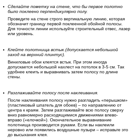
Сделайте пометку на стене, что бы первое полотно
было поклеено перпендикулярно полу.
Проведите на стене строго вертикальную линию, которая
обозначит границу первой поклеенной обойной полосы.
Для точности линии используйте строительный отвес, лазер
или уровень.
Клейте полотнища встык.(допускается небольшой
заход на верхний плинтус).
Виниловые обои клеятся встык. При этом иногда
допускается небольшой нахлест на потолок в 3-5 см. Так
удобнее клеить и выравнивать затем полосу по длине
стены.
Разглаживайте полосу после наклеивания.
После наклеивания полосу нужно разгладить «перышком»
(пластиковый шпатель для обоев) – по направлению от
центра к краям. Затем разглаживайте всю полосу сверху
вниз равномерно расходящимися движениями влево-
вправо («елочкой»). Окончательное выравнивание
полотнища производится руками. Если вы наклеили
неровно или появились воздушные пузыри – исправьте это
до высыхания клея.