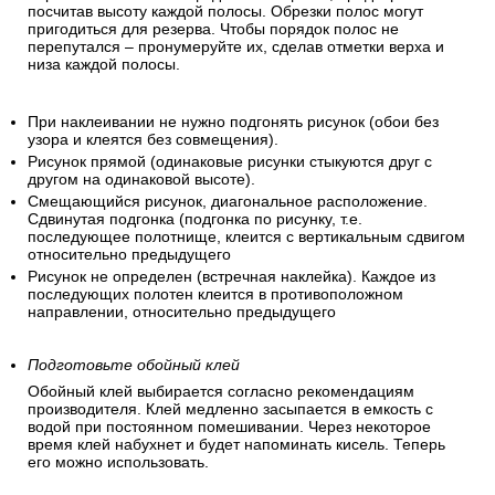
посчитав высоту каждой полосы. Обрезки полос могут
пригодиться для резерва. Чтобы порядок полос не
перепутался – пронумеруйте их, сделав отметки верха и
низа каждой полосы.
При наклеивании не нужно подгонять рисунок (обои без
узора и клеятся без совмещения).
Рисунок прямой (одинаковые рисунки стыкуются друг с
другом на одинаковой высоте).
Смещающийся рисунок, диагональное расположение.
Сдвинутая подгонка (подгонка по рисунку, т.е.
последующее полотнище, клеится с вертикальным сдвигом
относительно предыдущего
Рисунок не определен (встречная наклейка). Каждое из
последующих полотен клеится в противоположном
направлении, относительно предыдущего
Подготовьте обойный клей
Обойный клей выбирается согласно рекомендациям
производителя. Клей медленно засыпается в емкость с
водой при постоянном помешивании. Через некоторое
время клей набухнет и будет напоминать кисель. Теперь
его можно использовать.