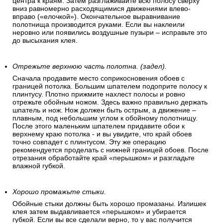
центра к краям. Затем разглаживайте всю полосу сверху
вниз равномерно расходящимися движениями влево-
вправо («елочкой»). Окончательное выравнивание
полотнища производится руками. Если вы наклеили
неровно или появились воздушные пузыри – исправьте это
до высыхания клея.
Отрежьте верхнюю часть полотна. (задел).
Сначала продавите место соприкосновения обоев с
границей потолка. Большим шпателем подоприте полосу к
плинтусу. Плотно прижмите нахлест полосы и ровно
отрежьте обойным ножом. Здесь важно правильно держать
шпатель и нож. Нож должен быть острым, а движение –
плавным, под небольшим углом к обойному полотнищу.
После этого маленьким шпателем придавите обои к
верхнему краю потолка - и вы увидите, что край обоев
точно совпадет с плинтусом. Эту же операцию
рекомендуется проделать с нижней границей обоев. После
отрезания обработайте край «перышком» и разгладьте
влажной губкой.
Хорошо промажьте стыки.
Обойные стыки должны быть хорошо промазаны. Излишек
клея затем выдавливается «перышком» и убирается
губкой. Если вы все сделали верно, то у вас получится