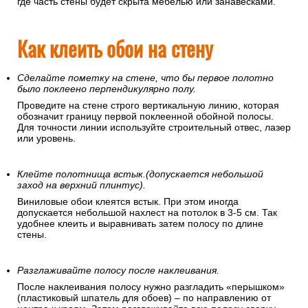
где часть стены будет скрыта мебелью или занавесками.
Как клеить обои на стену
Сделайте пометку на стене, что бы первое полотно
было поклеено перпендикулярно полу.
Проведите на стене строго вертикальную линию, которая
обозначит границу первой поклеенной обойной полосы.
Для точности линии используйте строительный отвес, лазер
или уровень.
Клейте полотнища встык.(допускается небольшой
заход на верхний плинтус).
Виниловые обои клеятся встык. При этом иногда
допускается небольшой нахлест на потолок в 3-5 см. Так
удобнее клеить и выравнивать затем полосу по длине
стены.
Разглаживайте полосу после наклеивания.
После наклеивания полосу нужно разгладить «перышком»
(пластиковый шпатель для обоев) – по направлению от