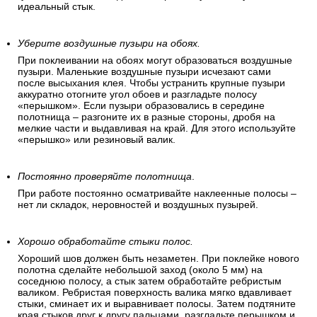
идеальный стык.
Уберите воздушные пузыри на обоях.
При поклеивании на обоях могут образоваться воздушные
пузыри. Маленькие воздушные пузыри исчезают сами
после высыхания клея. Чтобы устранить крупные пузыри
аккуратно отогните угол обоев и разгладьте полосу
«перышком». Если пузыри образовались в середине
полотнища – разгоните их в разные стороны, дробя на
мелкие части и выдавливая на край. Для этого используйте
«перышко» или резиновый валик.
Постоянно проверяйте полотнища
.
При работе постоянно осматривайте наклеенные полосы –
нет ли складок, неровностей и воздушных пузырей.
Хорошо обработайте стыки полос.
Хороший шов должен быть незаметен. При поклейке нового
полотна сделайте небольшой заход (около 5 мм) на
соседнюю полосу, а стык затем обработайте ребристым
валиком. Ребристая поверхность валика мягко вдавливает
стыки, сминает их и выравнивает полосы. Затем подтяните
края стыков друг к другу пальцами, разгладьте перышком и