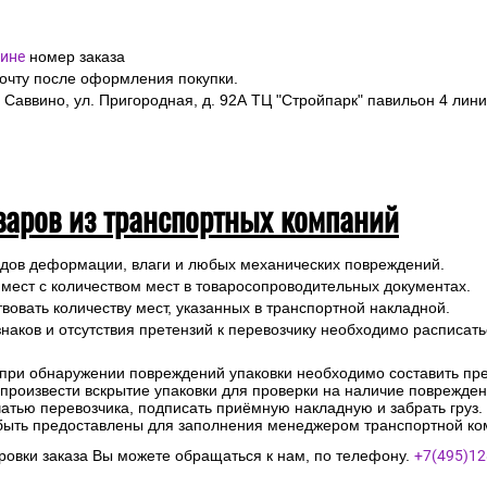
ине
номер заказа
почту после оформления покупки.
 Саввино, ул. Пригородная, д. 92А ТЦ "Стройпарк" павильон 4 лини
варов из транспортных компаний
ледов деформации, влаги и любых механических повреждений.
 мест с количеством мест в товаросопроводительных документах.
вовать количеству мест, указанных в транспортной накладной.
наков и отсутствия претензий к перевозчику необходимо расписатьс
 при обнаружении повреждений упаковки необходимо составить прет
е произвести вскрытие упаковки для проверки на наличие поврежде
чатью перевозчика, подписать приёмную накладную и забрать груз.
быть предоставлены для заполнения менеджером транспортной ко
овки заказа Вы можете обращаться к нам, по телефону.
+7(495)12