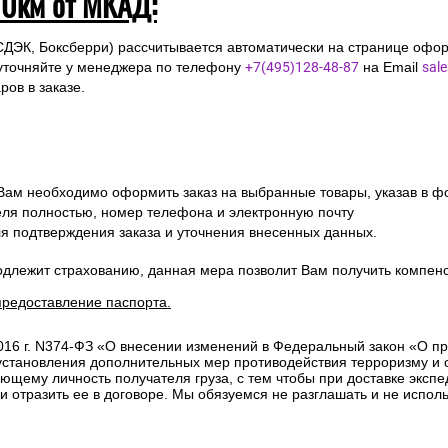
10км от МКАД:
СДЭК, Боксберри) рассчитывается автоматически на странице офор
уточняйте у менеджера по телефону
+7(495)128-48-87
на Email
sal
ов в заказе.
 Вам необходимо оформить заказ на выбранные товары, указав в ф
ля полностью, номер телефона и электронную почту
ля подтверждения заказа и уточнения внесенных данных.
одлежит страхованию, данная мера позволит Вам получить компен
предоставление паспорта.
2016 г. N374-ФЗ «О внесении изменений в Федеральный закон «О п
 установления дополнительных мер противодействия терроризму и
ющему личность получателя груза, с тем чтобы при доставке эксп
отразить ее в договоре. Мы обязуемся не разглашать и не исполь