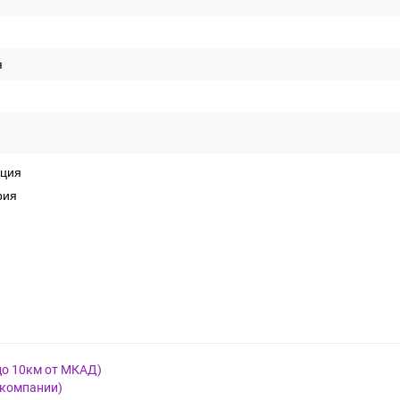
я
кция
рия
до 10км от МКАД)
 компании)