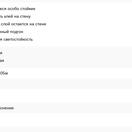
ся особо стойкие
ь клей на стену
слой остается на стене
ный подгон
 светостойкость
ая
ая
,05м
иснение