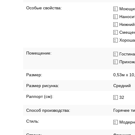
Особые свойства:
Моющие
Наносит
Нижний 
Смещен
Хорошая
Помещение:
Гостин
Прихож
Размер:
0,53м x 10
Размер рисунка:
Средний
Раппорт (см):
32
Способ производства:
Горячее т
Стиль:
Модерн