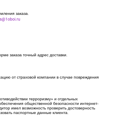
мления заказа.
es@1oboi.ru
орме заказа точный адрес доставки.
сацию от страховой компании в случае повреждения
ротиводействии терроризму» и отдельных
 обеспечения общественной безопасности интернет-
едитор имел возможность проверить достоверность
зовать паспортные данные клиента.