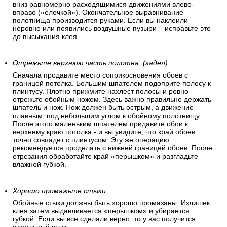
вниз равномерно расходящимися движениями влево-
вправо («елочкой»). Окончательное выравнивание
полотнища производится руками. Если вы наклеили
неровно или появились воздушные пузыри – исправьте это
до высыхания клея.
Отрежьте верхнюю часть полотна. (задел).
Сначала продавите место соприкосновения обоев с
границей потолка. Большим шпателем подоприте полосу к
плинтусу. Плотно прижмите нахлест полосы и ровно
отрежьте обойным ножом. Здесь важно правильно держать
шпатель и нож. Нож должен быть острым, а движение –
плавным, под небольшим углом к обойному полотнищу.
После этого маленьким шпателем придавите обои к
верхнему краю потолка - и вы увидите, что край обоев
точно совпадет с плинтусом. Эту же операцию
рекомендуется проделать с нижней границей обоев. После
отрезания обработайте край «перышком» и разгладьте
влажной губкой.
Хорошо промажьте стыки.
Обойные стыки должны быть хорошо промазаны. Излишек
клея затем выдавливается «перышком» и убирается
губкой. Если вы все сделали верно, то у вас получится