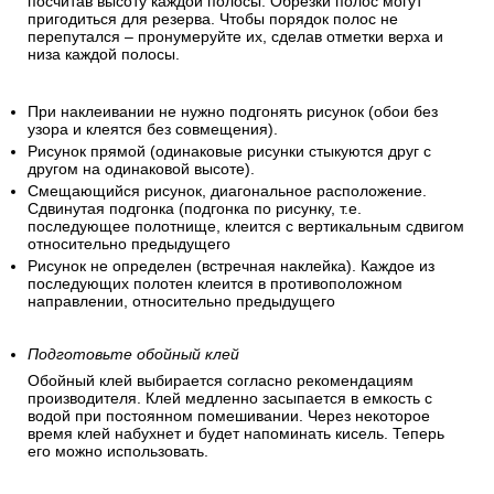
посчитав высоту каждой полосы. Обрезки полос могут
пригодиться для резерва. Чтобы порядок полос не
перепутался – пронумеруйте их, сделав отметки верха и
низа каждой полосы.
При наклеивании не нужно подгонять рисунок (обои без
узора и клеятся без совмещения).
Рисунок прямой (одинаковые рисунки стыкуются друг с
другом на одинаковой высоте).
Смещающийся рисунок, диагональное расположение.
Сдвинутая подгонка (подгонка по рисунку, т.е.
последующее полотнище, клеится с вертикальным сдвигом
относительно предыдущего
Рисунок не определен (встречная наклейка). Каждое из
последующих полотен клеится в противоположном
направлении, относительно предыдущего
Подготовьте обойный клей
Обойный клей выбирается согласно рекомендациям
производителя. Клей медленно засыпается в емкость с
водой при постоянном помешивании. Через некоторое
время клей набухнет и будет напоминать кисель. Теперь
его можно использовать.