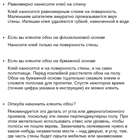
Равномерно нанесите клей на стену.
Клей наносится равномерным слоем на поверхность.
Маленьким шпателем аккуратно промазывается верх
стены. Излишки клея удаляются губкой, намоченной в воде.
Если вы клеите обои на флизелиновой основе
Наносите клей только на поверхность стены.
Е
сли вы клеите обои на бумажной основе
Клей наносится и на поверхность стены, и на само
полотнище. Перед поклейкой расстелите обои на полу.
Обои на бумажной основе тщательно смажьте клеем и
сложите пополам для пропитки. Спустя некоторое время
(точная цифра указана в инструкции) их можно клеить.
Откуда начинать клеить обои?
Рекомендуется это делать от угла или дверного/оконного
проемов, поскольку эти линии перпендикулярны полу. При
этом желательно использовать отвес или уровень, чтобы
полосы не пошли вкривь. Заканчивать оклеивание нужно в
каком-нибудь незаметном месте – над дверью, в углу, там,
где часть стены будет скрыта мебелью или занавесками.