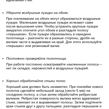
идеальный стык.
Уберите воздушные пузыри на обоях.
При поклеивании на обоях могут образоваться воздушные
пузыри. Маленькие воздушные пузыри исчезают сами
после высыхания клея. Чтобы устранить крупные пузыри
аккуратно отогните угол обоев и разгладьте полосу
«перышком». Если пузыри образовались в середине
полотнища – разгоните их в разные стороны, дробя на
мелкие части и выдавливая на край. Для этого используйте
«перышко» или резиновый валик.
Постоянно проверяйте полотнища
.
При работе постоянно осматривайте наклеенные полосы –
нет ли складок, неровностей и воздушных пузырей.
Хорошо обработайте стыки полос.
Хороший шов должен быть незаметен. При поклейке нового
полотна сделайте небольшой заход (около 5 мм) на
соседнюю полосу, а стык затем обработайте ребристым
валиком. Ребристая поверхность валика мягко вдавливает
стыки, сминает их и выравнивает полосы. Затем подтяните
края стыков друг к другу пальцами, разгладьте перышком и