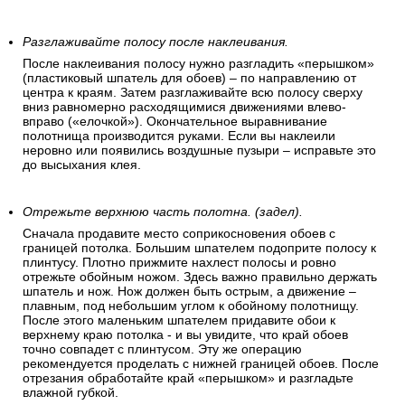
Разглаживайте полосу после наклеивания.
После наклеивания полосу нужно разгладить «перышком»
(пластиковый шпатель для обоев) – по направлению от
центра к краям. Затем разглаживайте всю полосу сверху
вниз равномерно расходящимися движениями влево-
вправо («елочкой»). Окончательное выравнивание
полотнища производится руками. Если вы наклеили
неровно или появились воздушные пузыри – исправьте это
до высыхания клея.
Отрежьте верхнюю часть полотна. (задел).
Сначала продавите место соприкосновения обоев с
границей потолка. Большим шпателем подоприте полосу к
плинтусу. Плотно прижмите нахлест полосы и ровно
отрежьте обойным ножом. Здесь важно правильно держать
шпатель и нож. Нож должен быть острым, а движение –
плавным, под небольшим углом к обойному полотнищу.
После этого маленьким шпателем придавите обои к
верхнему краю потолка - и вы увидите, что край обоев
точно совпадет с плинтусом. Эту же операцию
рекомендуется проделать с нижней границей обоев. После
отрезания обработайте край «перышком» и разгладьте
влажной губкой.