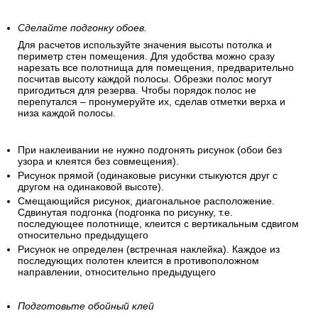
Сделайте подгонку обоев.
Для расчетов используйте значения высоты потолка и
периметр стен помещения. Для удобства можно сразу
нарезать все полотнища для помещения, предварительно
посчитав высоту каждой полосы. Обрезки полос могут
пригодиться для резерва. Чтобы порядок полос не
перепутался – пронумеруйте их, сделав отметки верха и
низа каждой полосы.
При наклеивании не нужно подгонять рисунок (обои без
узора и клеятся без совмещения).
Рисунок прямой (одинаковые рисунки стыкуются друг с
другом на одинаковой высоте).
Смещающийся рисунок, диагональное расположение.
Сдвинутая подгонка (подгонка по рисунку, т.е.
последующее полотнище, клеится с вертикальным сдвигом
относительно предыдущего
Рисунок не определен (встречная наклейка). Каждое из
последующих полотен клеится в противоположном
направлении, относительно предыдущего
Подготовьте обойный клей