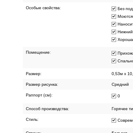
Особые свойства:
Без под
Моются
Наносит
Нижний 
Хорошая
Помещение:
Прихож
Спальн
Размер:
0,53м x 10
Размер рисунка:
Средний
Раппорт (см):
0
Способ производства:
Горячее т
Стиль:
Соврем