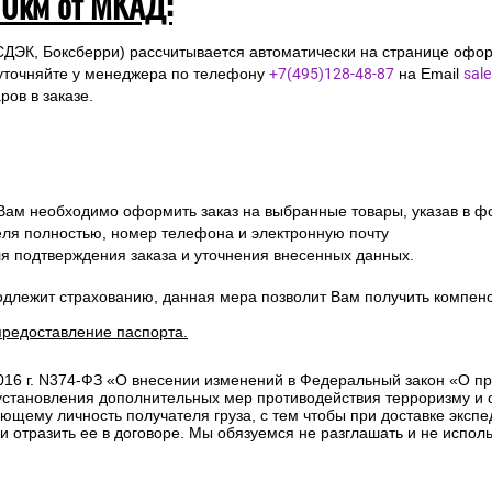
10км от МКАД:
СДЭК, Боксберри) рассчитывается автоматически на странице офор
уточняйте у менеджера по телефону
+7(495)128-48-87
на Email
sal
ов в заказе.
 Вам необходимо оформить заказ на выбранные товары, указав в ф
ля полностью, номер телефона и электронную почту
ля подтверждения заказа и уточнения внесенных данных.
одлежит страхованию, данная мера позволит Вам получить компен
предоставление паспорта.
2016 г. N374-ФЗ «О внесении изменений в Федеральный закон «О п
 установления дополнительных мер противодействия терроризму и
ющему личность получателя груза, с тем чтобы при доставке эксп
отразить ее в договоре. Мы обязуемся не разглашать и не исполь