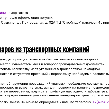
ине
номер заказа
почту после оформления покупки.
 Саввино, ул. Пригородная, д. 92А ТЦ "Стройпарк" павильон 4 лини
варов из транспортных компаний
ледов деформации, влаги и любых механических повреждений.
 мест с количеством мест в товаросопроводительных документах.
вовать количеству мест, указанных в транспортной накладной.
наков и отсутствия претензий к перевозчику необходимо расписатьс
 при обнаружении повреждений упаковки необходимо составить прет
е произвести вскрытие упаковки для проверки на наличие поврежде
чатью перевозчика, подписать приёмную накладную и забрать груз.
быть предоставлены для заполнения менеджером транспортной ко
овки заказа Вы можете обращаться к нам, по телефону.
+7(495)12