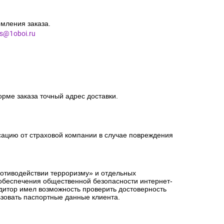
мления заказа.
es@1oboi.ru
орме заказа точный адрес доставки.
сацию от страховой компании в случае повреждения
ротиводействии терроризму» и отдельных
 обеспечения общественной безопасности интернет-
едитор имел возможность проверить достоверность
зовать паспортные данные клиента.