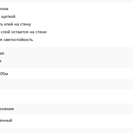
гона
 щеткой
ь клей на стену
слой остается на стене
 светостойкость
ая
я
,05м
иснение
енный