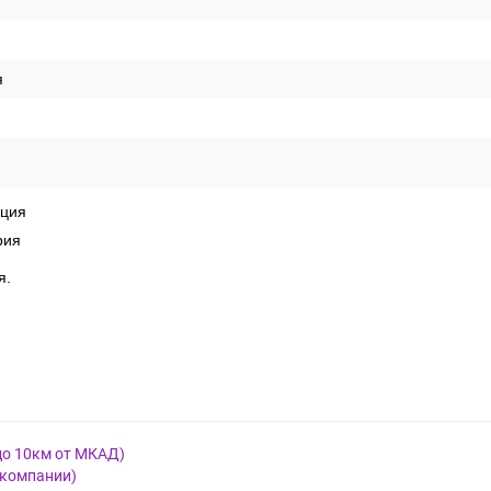
я
кция
рия
я.
до 10км от МКАД)
 компании)