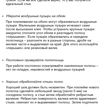
губкой. Если вы все сделали верно, то у вас получится
идеальный стык.
Уберите воздушные пузыри на обоях.
При поклеивании на обоях могут образоваться воздушные
пузыри. Маленькие воздушные пузыри исчезают сами
после высыхания клея. Чтобы устранить крупные пузыри
аккуратно отогните угол обоев и разгладьте полосу
«перышком». Если пузыри образовались в середине
полотнища – разгоните их в разные стороны, дробя на
мелкие части и выдавливая на край. Для этого используйте
«перышко» или резиновый валик.
Постоянно проверяйте полотнища
.
При работе постоянно осматривайте наклеенные полосы –
нет ли складок, неровностей и воздушных пузырей.
Хорошо обработайте стыки полос.
Хороший шов должен быть незаметен. При поклейке нового
полотна сделайте небольшой заход (около 5 мм) на
соседнюю полосу, а стык затем обработайте ребристым
валиком. Ребристая поверхность валика мягко вдавливает
стыки, сминает их и выравнивает полосы. Затем подтяните