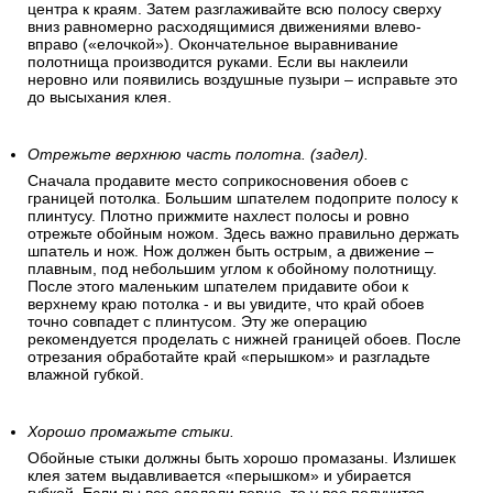
центра к краям. Затем разглаживайте всю полосу сверху
вниз равномерно расходящимися движениями влево-
вправо («елочкой»). Окончательное выравнивание
полотнища производится руками. Если вы наклеили
неровно или появились воздушные пузыри – исправьте это
до высыхания клея.
Отрежьте верхнюю часть полотна. (задел).
Сначала продавите место соприкосновения обоев с
границей потолка. Большим шпателем подоприте полосу к
плинтусу. Плотно прижмите нахлест полосы и ровно
отрежьте обойным ножом. Здесь важно правильно держать
шпатель и нож. Нож должен быть острым, а движение –
плавным, под небольшим углом к обойному полотнищу.
После этого маленьким шпателем придавите обои к
верхнему краю потолка - и вы увидите, что край обоев
точно совпадет с плинтусом. Эту же операцию
рекомендуется проделать с нижней границей обоев. После
отрезания обработайте край «перышком» и разгладьте
влажной губкой.
Хорошо промажьте стыки.
Обойные стыки должны быть хорошо промазаны. Излишек
клея затем выдавливается «перышком» и убирается