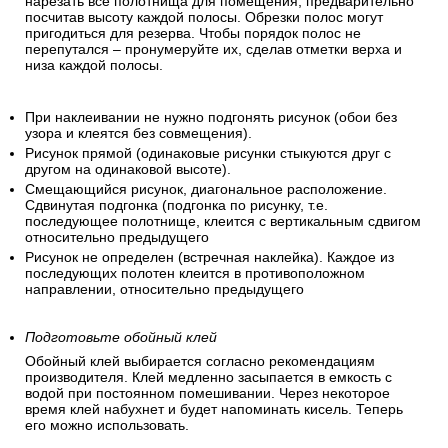
нарезать все полотнища для помещения, предварительно
посчитав высоту каждой полосы. Обрезки полос могут
пригодиться для резерва. Чтобы порядок полос не
перепутался – пронумеруйте их, сделав отметки верха и
низа каждой полосы.
При наклеивании не нужно подгонять рисунок (обои без
узора и клеятся без совмещения).
Рисунок прямой (одинаковые рисунки стыкуются друг с
другом на одинаковой высоте).
Смещающийся рисунок, диагональное расположение.
Сдвинутая подгонка (подгонка по рисунку, т.е.
последующее полотнище, клеится с вертикальным сдвигом
относительно предыдущего
Рисунок не определен (встречная наклейка). Каждое из
последующих полотен клеится в противоположном
направлении, относительно предыдущего
Подготовьте обойный клей
Обойный клей выбирается согласно рекомендациям
производителя. Клей медленно засыпается в емкость с
водой при постоянном помешивании. Через некоторое
время клей набухнет и будет напоминать кисель. Теперь
его можно использовать.